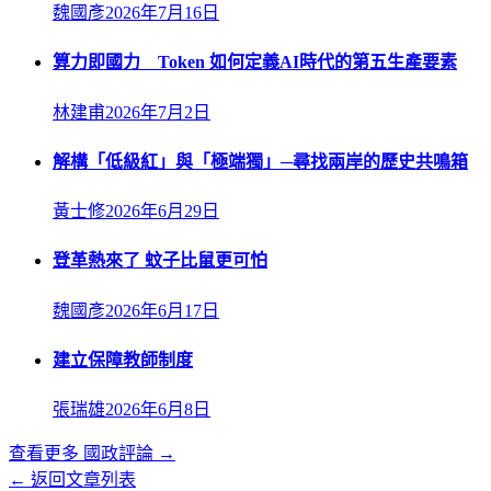
魏國彥
2026年7月16日
算力即國力 Token 如何定義AI時代的第五生產要素
林建甫
2026年7月2日
解構「低級紅」與「極端獨」─尋找兩岸的歷史共鳴箱
黃士修
2026年6月29日
登革熱來了 蚊子比鼠更可怕
魏國彥
2026年6月17日
建立保障教師制度
張瑞雄
2026年6月8日
查看更多
國政評論
→
← 返回文章列表