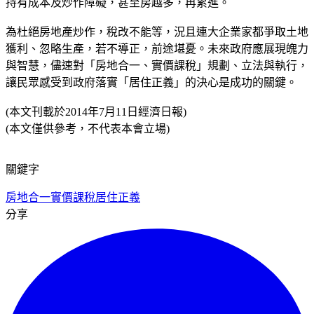
持有成本及炒作障礙，甚至房越多，再累進。
為杜絕房地產炒作，稅改不能等，況且連大企業家都爭取土地
獲利、忽略生產，若不導正，前途堪憂。未來政府應展現魄力
與智慧，儘速對「房地合一、實價課稅」規劃、立法與執行，
讓民眾感受到政府落實「居住正義」的決心是成功的關鍵。
(本文刊載於2014年7月11日經濟日報)
(本文僅供參考，不代表本會立場)
關鍵字
房地合一
實價課稅
居住正義
分享