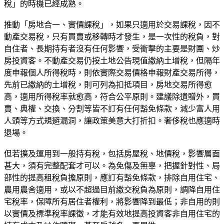
稅」的時機已經成熟。
推動「房地合一、實價課稅」，如果只適用於交易課稅，因不
動產交易稅，只有買賣或移轉時才發生，是一次性的稅負，對
自住者、長期持有者沒有任何影響，受衝擊的主要是財團、炒
房投資客。不動產交易仍按土地公告現值繳納土增稅，但隔年
度申報個人所得稅時，則依實際交易價格申報財產交易所得，
先前已繳納的土增稅，則可列為扣抵項目，房地交易所得愈
高，適用所得稅率就愈高，符合公平原則。建議除遺贈外，買
賣、典權、交換、分割等皆不訂有任何豁免條款，減少富人用
人頭等方式規避漏洞，讓政策美意大打折扣。奢侈稅也應適時
退場。
但若擴及運用到一般持有稅，包括房屋稅、地價稅，影響層面
甚大，須有完整配套才可以。為免傷及無辜，把握針對性、局
部性的提高租稅負擔原則，應訂有豁免條款，排除自用住宅、
農用農舍適用，或以不超過目前繳交稅負為原則，調降自用住
宅稅率，保障所有居住者權利，將影響降到最低；非自用的則
以實價及標準稅率課徵，才能有效地提高投資客非自用住宅的