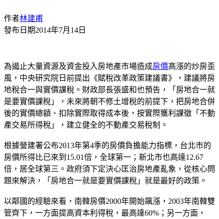
作者
林建甫
發布日期
2014年7月14日
為遏止大量資源及資金投入房地產市場造成
房價
高漲的炒房歪
風，中央研究院日前提出《賦稅改革政策建議書》，建議將房
地稅合一與實價課稅。財政部長張盛和也預告，「房地合一就
是要實價課稅」，未來將朝不修土增稅的前提下，把房地合併
後的實價總額、扣除實際取得成本後，按實際獲利課徵「不動
產交易所得稅」，建立健全的不動產交易稅制。
根據營建署公布2013年第4季的房價負擔能力指標，台北市的
房價所得比已來到15.01倍，全球第一；新北市也高達12.67
倍，居全球第三。政府須下定決心匡治房地產亂象，從核心問
題來解決，「房地合一就是要實價課稅」就是最好的政策。
以鄰國的經驗來看，南韓房價2000年開始飆漲，2003年南韓雙
管齊下，一方面提高資本利得稅，最高達60%；另一方面，