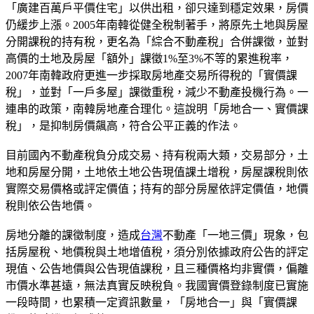
「廣建百萬戶平價住宅」以供出租，卻只達到穩定效果，房價
仍緩步上漲。2005年南韓從健全稅制著手，將原先土地與房屋
分開課稅的持有稅，更名為「綜合不動產稅」合併課徵，並對
高價的土地及房屋「額外」課徵1%至3%不等的累進稅率，
2007年南韓政府更進一步採取房地產交易所得稅的「實價課
稅」，並對「一戶多屋」課徵重稅，減少不動產投機行為。一
連串的政策，南韓房地產合理化。這說明「房地合一、實價課
稅」，是抑制房價飆高，符合公平正義的作法。
目前國內不動產稅負分成交易、持有稅兩大類，交易部分，土
地和房屋分開，土地依土地公告現值課土增稅，房屋課稅則依
實際交易價格或評定價值；持有的部分房屋依評定價值，地價
稅則依公告地價。
房地分離的課徵制度，造成
台灣
不動產「一地三價」現象，包
括房屋稅、地價稅與土地增值稅，須分別依據政府公告的評定
現值、公告地價與公告現值課稅，且三種價格均非實價，偏離
市價水準甚遠，無法真實反映稅負。我國實價登錄制度已實施
一段時間，也累積一定資訊數量，「房地合一」與「實價課