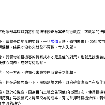
求財政部年底以前將相關法律修正草案送到行政院。該政策的推
疑，這將是房地產的災難，一旦
房價
大跌，恐怕未來1、20年房
價課稅，結果才沒多久就全不算數，令人失望。
看，其實增加投機客的持有成本才是最佳的對策，也就是說應該
最核心問題，成效有待觀察。
房，另一方面，也擔心未來換屋時會受到衝擊。
施，但在房價居高不下，民怨延燒之時，政府確實應該再有所作
。對於投機客，因為目前土地公告現值1年調整1次，使得投機
期持有」等投機式之房產交易的成本，有助於抑制投機炒作。若
界主流的趨勢。