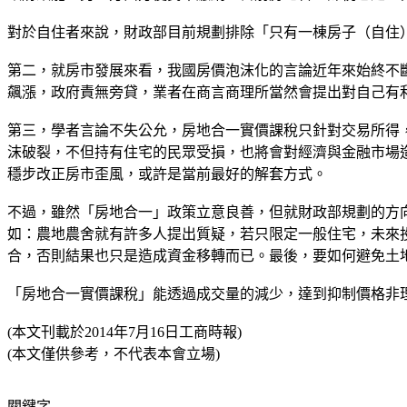
對於自住者來說，財政部目前規劃排除「只有一棟房子（自住
第二，就房市發展來看，我國房價泡沫化的言論近年來始終不
飆漲，政府責無旁貸，業者在商言商理所當然會提出對自己有
第三，學者言論不失公允，房地合一實價課稅只針對交易所得
沫破裂，不但持有住宅的民眾受損，也將會對經濟與金融市場
穩步改正房市歪風，或許是當前最好的解套方式。
不過，雖然「房地合一」政策立意良善，但就財政部規劃的方
如：農地農舍就有許多人提出質疑，若只限定一般住宅，未來
合，否則結果也只是造成資金移轉而已。最後，要如何避免土
「房地合一實價課稅」能透過成交量的減少，達到抑制價格非
(本文刊載於2014年7月16日工商時報)
(本文僅供參考，不代表本會立場)
關鍵字