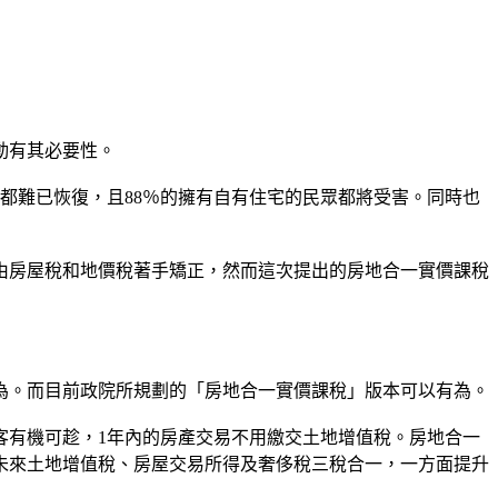
動有其必要性。
市都難已恢復，且88％的擁有自有住宅的民眾都將受害。同時也
由房屋稅和地價稅著手矯正，然而這次提出的房地合一實價課稅
為。而目前政院所規劃的「房地合一實價課稅」版本可以有為。
客有機可趁，1年內的房產交易不用繳交土地增值稅。房地合一
未來土地增值稅、房屋交易所得及奢侈稅三稅合一，一方面提升