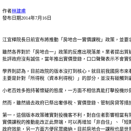
作者
林建甫
發布日期
2014年7月16日
江宜樺院長日前宣布將推動「房地合一實價課稅」政策，並要
雖然各界對於「房地合一」政策的反應出現落差。業者提出質
批評政府沒有誠信，當年推出實價登錄，口口聲聲表示不會實
學界則認為，目前政院的版本沒打到核心。就目前我國房市來
主要是針對「所得稅（資本利得稅）」的部分，並沒有碰觸到
小老百姓多抱持著懷疑的態度，一方面不相信真能打擊投機炒
然而，雖然過去政府已祭出奢侈稅、實價登錄、管制房貸等措
第一，這個版本政策確實對投機客不利，對自住者影響相當有限
實價課稅的推動能改正此弊端，可以再增加「非自住」、「短
政府效能，另一方面方便民眾繳納。目前房地合一課稅也是世