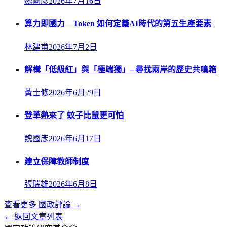
魏國彥
2026年7月16日
算力即國力 Token 如何定義AI時代的第五生產要素
林建甫
2026年7月2日
解構「低級紅」與「極端獨」─尋找兩岸的歷史共鳴箱
黃士修
2026年6月29日
登革熱來了 蚊子比鼠更可怕
魏國彥
2026年6月17日
建立保障教師制度
張瑞雄
2026年6月8日
查看更多
國政評論
→
← 返回文章列表