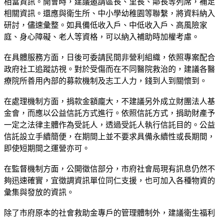
相當資訊。開會時，建議邀請區長、里長、鄰長等列席，補足
相關資訊。還應與衛生所、中小學幼稚園等聯繫，將資料納入
研討，儘速彙整。如具備低收入戶、中低收入戶、高風險家
庭、身心障礙、老人等資格，可以納入補助時加權考慮。
在具體服務方面，日後可委請民間非營利組織，依照專案配合
政府社工追蹤訪視。對於受傷而在不同醫院救治的，建議各醫
療院所善用內部的募款機制及志工人力，錢到人到關懷到。
在處理機制方面，捐款金額龐大，不建議另外成立財團法人基
金會，而應以公益信託方式進行。依照信託方式，捐助財產予
一定之法律主體作為受託人，透過受託人執行信託目的。公益
信託設立手續簡便，在期間上並不要求具備永續性或長期間，
即使短期間之運營亦可。
在監督機制方面，公開徵信部分，市府社會局現有訊息仍然不
夠迅速確實，宜徵調資訊單位同仁支援，也可加入各種物資的
彙集與發放的資訊。
除了市府原本的社會救助金專戶的管理體制外，建議衛生福利