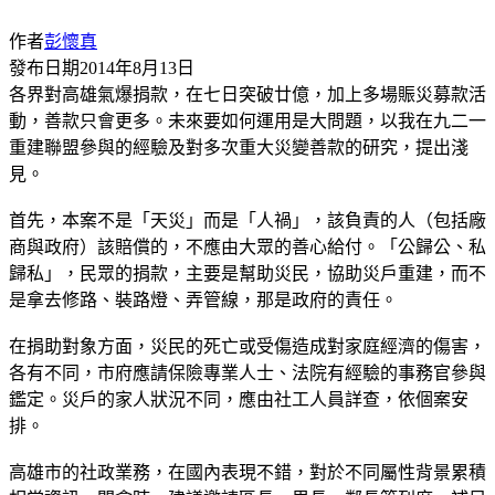
作者
彭懷真
發布日期
2014年8月13日
各界對高雄氣爆捐款，在七日突破廿億，加上多場賑災募款活
動，善款只會更多。未來要如何運用是大問題，以我在九二一
重建聯盟參與的經驗及對多次重大災變善款的研究，提出淺
見。
首先，本案不是「天災」而是「人禍」，該負責的人（包括廠
商與政府）該賠償的，不應由大眾的善心給付。「公歸公、私
歸私」，民眾的捐款，主要是幫助災民，協助災戶重建，而不
是拿去修路、裝路燈、弄管線，那是政府的責任。
在捐助對象方面，災民的死亡或受傷造成對家庭經濟的傷害，
各有不同，市府應請保險專業人士、法院有經驗的事務官參與
鑑定。災戶的家人狀況不同，應由社工人員詳查，依個案安
排。
高雄市的社政業務，在國內表現不錯，對於不同屬性背景累積