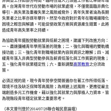
非典型工作如部分時間、臨時性或人力派遣工作者比率逐年增
高。台灣青年世代在勞動市場的就業處境，不僅需面臨非典化
導引、高失業及重複失業之風險威脅外；青年失業者淪為長期
失業者之比率亦逐年攀升。然至今政府對於青年在職場邊陲化
困境之輕忽與解讀，可能促使政策方案與資源產生錯置，此將
造成青年高失業率之持續。
為協助青年擺脫勞動就業與低薪之困境，建議下列改進方向：
一、盡速彌補青年學用落差的現象；二、強化與職場的雙軌橋
接功能；三、強化青年對職場就業內容與資訊之瞭解；四、減
緩青年落入非典型勞動參與及薪資低落化與工作貧窮的現象；
五、強化青年就業穩定性；六、重新調整
高等教育
之分流政
策。
必須正視的是，現今青年勞參空間普遍存在著工作所得低落、
環境不佳及缺乏保障等高風險；為規避上述風險，更應從雇主
端創造多元工作機會，藉以強化其就業力與厚植人力資本，皆
為現階段青年穩定就業之重要思考。
（本文曾刊登於2014/07/28聯合報民意論壇）