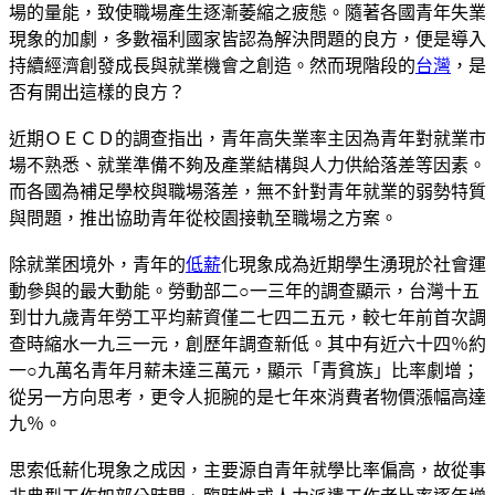
場的量能，致使職場產生逐漸萎縮之疲態。隨著各國青年失業
現象的加劇，多數福利國家皆認為解決問題的良方，便是導入
持續經濟創發成長與就業機會之創造。然而現階段的
台灣
，是
否有開出這樣的良方？
近期ＯＥＣＤ的調查指出，青年高失業率主因為青年對就業市
場不熟悉、就業準備不夠及產業結構與人力供給落差等因素。
而各國為補足學校與職場落差，無不針對青年就業的弱勢特質
與問題，推出協助青年從校園接軌至職場之方案。
除就業困境外，青年的
低薪
化現象成為近期學生湧現於社會運
動參與的最大動能。勞動部二○一三年的調查顯示，台灣十五
到廿九歲青年勞工平均薪資僅二七四二五元，較七年前首次調
查時縮水一九三一元，創歷年調查新低。其中有近六十四％約
一○九萬名青年月薪未達三萬元，顯示「青貧族」比率劇增；
從另一方向思考，更令人扼腕的是七年來消費者物價漲幅高達
九％。
思索低薪化現象之成因，主要源自青年就學比率偏高，故從事