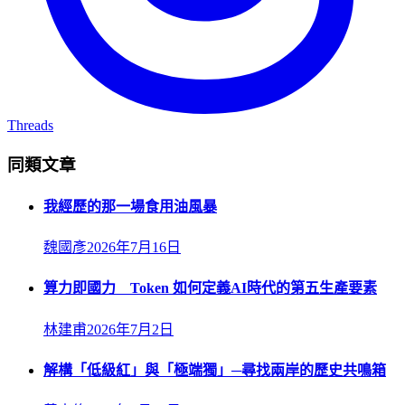
Threads
同類文章
我經歷的那一場食用油風暴
魏國彥
2026年7月16日
算力即國力 Token 如何定義AI時代的第五生產要素
林建甫
2026年7月2日
解構「低級紅」與「極端獨」─尋找兩岸的歷史共鳴箱