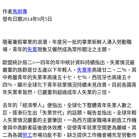
作者
馬財專
發布日期
2014年9月5日
隨著暑假畢業的浪潮，年度另一批的畢業新鮮人湧入勞動職
場，青年的
失業
現象又儼然成為眾所關注之主題。
歐盟統計局二○一四年的年中統計資料持續指出，失業情況最
嚴重的族群是廿五歲以下年輕人，
失業率
高達廿二‧二％，其
中希臘青年的失業率高達五十七‧七％，西班牙也高達五十
四％，顯示全球化下青年就業情況持續未見改善。目前各國青
年失業率皆然，已嚴重到超過成年人失業的三倍。
去年的「經濟學人」便指出，全球化下整體青年失業人數之
巨，逐漸衍生出「失業世代」的話題。報告並指出，全球年輕
人失業情況嚴重的主要肇因，一為西方國家職場未創造工作機
會與中高齡者延後退休效應，促使青年就業空間更為嚴峻。其
二為各國
勞工
市場功能不彰，缺乏提供工作機會補充至勞動市