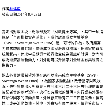
作者
林建甫
發布日期
2014年9月23日
為走出財政困境，財政部擬定「財政健全方案」，其中一項措
施是「全面推動資產活化」。我們認為成立主權基金
（SWF，Sovereign Wealth Fund）是一可行的作為，政府應努
力尋求跨部會共識，儘速成立國家級理財機構，把國家的資產
統籌起來，追求中長期資本投資收益成為國庫新財源，對內可
成為經濟發展新動力，對外則可提升國家對全球金融與經濟之
影響力。
過去各界建議希望外匯存底可以拿來成立主權基金（SWF，
Sovereign Wealth Fund），為國家多賺點錢，改善國家財政狀
況，央行曾提出反對意見。在今年六月二十六日央行理監事會
後記者會的參考資料，央行也有類似的說明。央行認為外匯存
底類似國家的流動資產，外匯存底雖有四二三四億美元，但高
達七成是流動負債。其中，外資持有國內股票、債券等市值，