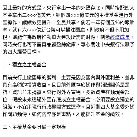
因此最好的方式是，央行拿出一半的外匯存底，同時搭配四大
基金拿出二○○○億美元，組個四○○○億美元的主權基金進行外
匯操作，讓績效更提升，全民共享。倘若一年有個五％的報酬
率，就有六○○○億新台幣可以挹注國庫，則政府不但不用加
稅，還能作為政府推動重大建設所需的財源，刺激
經濟成長
，
同時央行也可不需再兼顧盈餘繳庫，專心關注中央銀行法賦予
的四大經營目標。
二、獨立之主權基金
目前央行上繳國庫的獲利，主要是因為國內與外匯利差，並非
具有高額的投資收益。且目前外匯存底操作與報酬關係是黑
箱，資訊並未揭露。央行對外界宣稱，多數資產在類現金部
位，假設未來透過外匯存底成立主權基金，必須要設立獨立的
組織，不宜用現行行政機關方式運作。且近期四大基金委外操
作問題頻傳，如何防弊亦是重點，才能提升基金的績效。
三、主權基金要具備一定規模