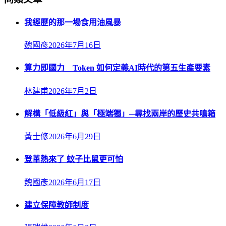
我經歷的那一場食用油風暴
魏國彥
2026年7月16日
算力即國力 Token 如何定義AI時代的第五生產要素
林建甫
2026年7月2日
解構「低級紅」與「極端獨」─尋找兩岸的歷史共鳴箱
黃士修
2026年6月29日
登革熱來了 蚊子比鼠更可怕
魏國彥
2026年6月17日
建立保障教師制度