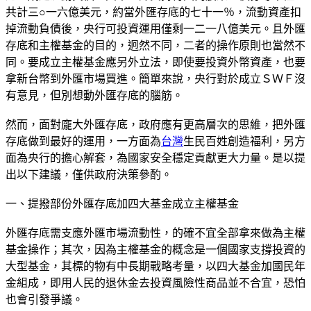
共計三○一六億美元，約當外匯存底的七十一％，流動資產扣
掉流動負債後，央行可投資運用僅剩一二一八億美元。且外匯
存底和主權基金的目的，迥然不同，二者的操作原則也當然不
同。要成立主權基金應另外立法，即使要投資外幣資產，也要
拿新台幣到外匯市場買進。簡單來說，央行對於成立ＳＷＦ沒
有意見，但別想動外匯存底的腦筋。
然而，面對龐大外匯存底，政府應有更高層次的思維，把外匯
存底做到最好的運用，一方面為
台灣
生民百姓創造福利，另方
面為央行的擔心解套，為國家安全穩定貢獻更大力量。是以提
出以下建議，僅供政府決策參酌。
一、提撥部份外匯存底加四大基金成立主權基金
外匯存底需支應外匯市場流動性，的確不宜全部拿來做為主權
基金操作；其次，因為主權基金的概念是一個國家支撐投資的
大型基金，其標的物有中長期戰略考量，以四大基金加國民年
金組成，即用人民的退休金去投資風險性商品並不合宜，恐怕
也會引發爭議。