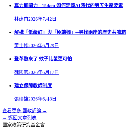
算力即國力 Token 如何定義AI時代的第五生產要素
林建甫
2026年7月2日
解構「低級紅」與「極端獨」─尋找兩岸的歷史共鳴箱
黃士修
2026年6月29日
登革熱來了 蚊子比鼠更可怕
魏國彥
2026年6月17日
建立保障教師制度
張瑞雄
2026年6月8日
查看更多
國政評論
→
← 返回文章列表
國家政策研究基金會