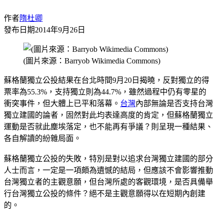
作者
隋杜卿
發布日期
2014年9月26日
(圖片來源：Barryob Wikimedia Commons)
蘇格蘭獨立公投結果在台北時間9月20日揭曉，反對獨立的得
票率為55.3%，支持獨立則為44.7%，雖然過程中仍有零星的
衝突事件，但大體上已平和落幕。
台灣
內部無論是否支持台灣
獨立建國的論者，固然對此均表達高度的肯定，但蘇格蘭獨立
運動是否就此塵埃落定，也不能再有爭議？則呈現一種結果、
各自解讀的紛雜局面。
蘇格蘭獨立公投的失敗，特別是對以追求台灣獨立建國的部分
人士而言，一定是一項頗為遺憾的結局，但應該不會影響推動
台灣獨立者的主觀意願，但台灣所處的客觀環境，是否具備舉
行台灣獨立公投的條件？絕不是主觀意願得以在短期內創建
的。