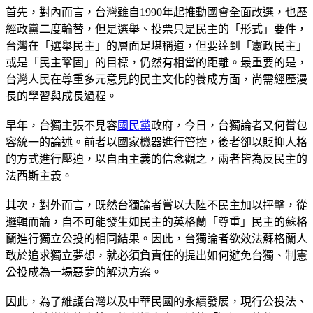
首先，對內而言，台灣雖自1990年起推動國會全面改選，也歷
經政黨二度輪替，但是選舉、投票只是民主的「形式」要件，
台灣在「選舉民主」的層面足堪稱道，但要達到「憲政民主」
或是「民主鞏固」的目標，仍然有相當的距離。最重要的是，
台灣人民在尊重多元意見的民主文化的養成方面，尚需經歷漫
長的學習與成長過程。
早年，台獨主張不見容
國民黨
政府，今日，台獨論者又何嘗包
容統一的論述。前者以國家機器進行管控，後者卻以貶抑人格
的方式進行壓迫，以自由主義的信念觀之，兩者皆為反民主的
法西斯主義。
其次，對外而言，既然台獨論者嘗以大陸不民主加以抨擊，從
邏輯而論，自不可能發生如民主的英格蘭「尊重」民主的蘇格
蘭進行獨立公投的相同結果。因此，台獨論者欲效法蘇格蘭人
敢於追求獨立夢想，就必須負責任的提出如何避免台獨、制憲
公投成為一場惡夢的解決方案。
因此，為了維護台灣以及中華民國的永續發展，現行公投法、