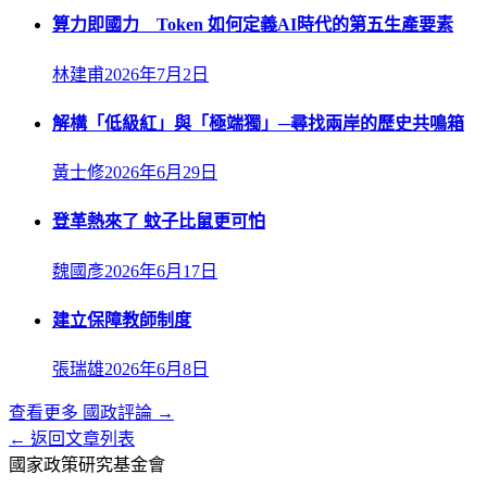
算力即國力 Token 如何定義AI時代的第五生產要素
林建甫
2026年7月2日
解構「低級紅」與「極端獨」─尋找兩岸的歷史共鳴箱
黃士修
2026年6月29日
登革熱來了 蚊子比鼠更可怕
魏國彥
2026年6月17日
建立保障教師制度
張瑞雄
2026年6月8日
查看更多
國政評論
→
← 返回文章列表
國家政策研究基金會