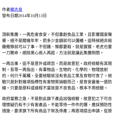
作者
楊志良
發布日期
2014年10月13日
頂新集團，一再危害食安，不但重創食品工業，且影響國家聲
譽，絕不是關幾年牢、罰多少金額就可以彌補。這時候絕非殺
雞儆猴就可以了事，不但雞、猴都要殺，就是猩猩、老虎也要
一刀斃命，絕除黑心商人再起，方法就是讓此集團倒閉。
一再出事，這不是意外或疏忽，而是故意犯。政府檢驗有其限
制，吾等一再指出，有毒物品，生物的、化學的，物理放射
的，何只千萬種，全要檢驗就沒有食品工業及食物可食了。檢
驗只是針對幾項指標性有害物質抽驗而己，是食安最後一道防
線。只要是原料或過程不當就是不良食品，根本不用檢驗。
政府當務之急，不是對此旗下產品加強檢驗，故意犯之下可合
理懷疑仍有不少有害產品，不能等待一件件的爆，應採預防性
措施，要求旗下所有商品下架及停產；再逐項提出申請，從原