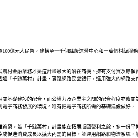
100億元人民幣，建構至一千個縣級運營中心和十萬個村級服
展農村金融業務才是這計畫最大的潛在商機。擁有支付寶及餘額
透過「千縣萬村」計畫，實踐網路民營銀行，運用強大的網路支
相關基礎建設的配合，而公權力及企業主之間的配合程度亦攸關
利電子商務發展的環境。唯有把電子商務所需的基礎建設做好，
離貧窮，若「千縣萬村」計畫能在拓展版圖營利之餘，多一份平
達成促進消費成長以擴大內需的目標，並運用網路和物流系統，