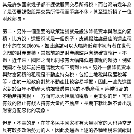
其是許多國家幾乎都不課徵股票交易所得稅。而台灣前幾年為
了是否要課徵股票交易所得稅而爭議不休，甚至還折損了一位
財政部長。
第二，另外一個重要的政策建議就是設法降低資本與財產的累
積，比方說，遺贈稅就是一個例子，皮凱提建議最佳的遺產稅
稅率約在50到60%，如此應該可以大幅降低資本擁有者在世代
之間的財產累積，當然前題是財產總歸戶有能確實執行。不
過，近年來，國際之間也同樣有大幅降低遺贈稅的趨勢，例如
我國才在幾年前把遺贈稅大幅下調到10%。另外一個降低資本
與財富累積的租稅是不動產持有稅，包括土地稅與房屋稅等
等。由於一般政府對於不動產比較容易掌握，因此一些先進國
家對於每年不動產大約課徵房價1%的不動產稅。這種很高的
不動產持有稅，一方面可以大幅增加稅收，更重要的是，可以
有效的阻止有錢人持有大量的不動產，長期下就比較不會出現
財富分配惡化的現象。
但是，不幸的是，在許多民主國家擁有大量財富的人也通常是
具有較多政治勢力的人，因此要通過上述的各種租稅來減緩財