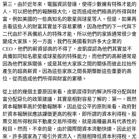
第三，由於近年來，電腦資訊發達，使得少數擁有特殊才能的
人，可以把他們的報酬極大化，從而造成他們極高的所得與財
富，例如美國的一些高知名的歌星與球星等人。但是，如果再
去看這些人的財富其實並不容易累積，因為他們的下一代與下
二代由於不具備前人的特殊才能，所以他們的家族通常很少會
變成大家族。另一方面，我們在美國看到許多大企業的
CEO，他們的薪資卻高的不得了，皮凱提認為他們其實並不
具備如同知名歌星或球星般的特殊能力，而他們的高薪通常是
因為他們家族關係，或是其他大家族之間的關係而彼此拉抬所
產生的超高薪資。因為這些家族之間長期壟斷這些重要的高
位，從而造成他們所得與財富的累積。
從上述的幾個主要原因來看，皮凱提得到的解決所得分配與財
富分配惡化的政策建議，其實是相對容易了解的：第一，既然
資本報酬率高於勞動報酬率，因此從公平的原則來看，政府對
於資本報酬就應該課徵更高的稅率，即所謂的資本利得稅。股
票交易所得稅與不動產交易所得稅，就是兩種最具有代表性的
稅目。然而，不幸的是，由於國際間資本流動快速，因此近年
來，許多國家為了吸引外資流入，而競相降低資本利得稅，尤