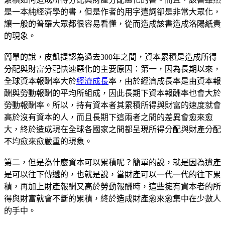
是一本純經濟學的書，但是作者的用字遣詞卻是非常大眾化，
讓一般的普羅大眾都很容易看懂，從而造成該書造成洛陽紙貴
的現象。
簡單的說，皮凱提認為過去300年之間，資本累積是造成所得
分配與財富分配快速惡化的主要原因：第一，因為長期以來，
全球資本報酬率大於
經濟成長
率，由於經濟成長率是由資本報
酬與勞動報酬的平均所組成，因此長期下資本報酬率也會大於
勞動報酬率。所以，持有資本者其累積所得與財富的速度就會
高於沒有資本的人，而且長期下這兩者之間的差異會愈來愈
大，終於造成現在全球各國家之間都呈現所得分配與財產分配
不均愈來愈嚴重的現象。
第二，但是為什麼資本可以累積呢？簡單的說，就是因為遺產
是可以往下傳遞的，也就是說，當財產可以一代一代的往下累
積，再加上財產報酬又高於勞動報酬時，這些擁有資本者的所
得與財富就會不斷的累積，終於造成財產愈來愈集中在少數人
的手中。