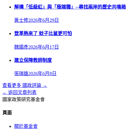
解構「低級紅」與「極端獨」─尋找兩岸的歷史共鳴箱
黃士修
2026年6月29日
登革熱來了 蚊子比鼠更可怕
魏國彥
2026年6月17日
建立保障教師制度
張瑞雄
2026年6月8日
查看更多
國政評論
→
← 返回文章列表
國家政策研究基金會
頁面
關於基金會