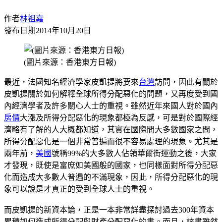
作者
林祖嘉
發布日期
2014年10月20日
(圖片來源：香港東方日報)
最近，法國知名經濟學家皮凱提將要來
台灣
訪問，因此有關於
皮凱提關於如何解釋全球所得分配惡化的問題，又再度受到國
內經濟學者及許多關心人士的重視。雖然近年來國人對於國內
房價
大漲及所得分配惡化的現象都極為反感，可是對於國際經
濟略有了解的人大概都知道，其實在國際間大多數國家之間，
所得分配惡化是一個非常普遍而很不容易處理的現象。尤其是
兩年前，
美國
號稱99%的大多數人佔領華爾街運動之後，大家
才發現，既使是富庶如美國般的國家，也同樣面對所得分配惡
化而造成大多數人普遍的不滿現象，因此，所得分配惡化的現
象可以說是才真正的受到全球人士的重視。
而皮凱提的新資本論，正是一本非常詳盡探討過去300年資本
累積如何造成所得分配與財產分配惡化的書。而且，該書雖然