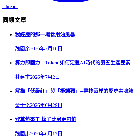
Threads
同類文章
我經歷的那一場食用油風暴
魏國彥
2026年7月16日
算力即國力 Token 如何定義AI時代的第五生產要素
林建甫
2026年7月2日
解構「低級紅」與「極端獨」─尋找兩岸的歷史共鳴箱
黃士修
2026年6月29日
登革熱來了 蚊子比鼠更可怕
魏國彥
2026年6月17日