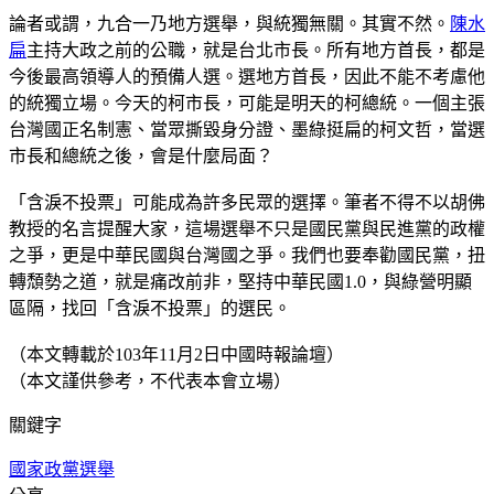
論者或謂，九合一乃地方選舉，與統獨無關。其實不然。
陳水
扁
主持大政之前的公職，就是台北市長。所有地方首長，都是
今後最高領導人的預備人選。選地方首長，因此不能不考慮他
的統獨立場。今天的柯市長，可能是明天的柯總統。一個主張
台灣國正名制憲、當眾撕毀身分證、墨綠挺扁的柯文哲，當選
市長和總統之後，會是什麼局面？
「含淚不投票」可能成為許多民眾的選擇。筆者不得不以胡佛
教授的名言提醒大家，這場選舉不只是國民黨與民進黨的政權
之爭，更是中華民國與台灣國之爭。我們也要奉勸國民黨，扭
轉頹勢之道，就是痛改前非，堅持中華民國1.0，與綠營明顯
區隔，找回「含淚不投票」的選民。
（本文轉載於103年11月2日中國時報論壇）
（本文謹供參考，不代表本會立場）
關鍵字
國家
政黨
選舉