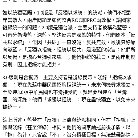
如以統獨區隔，1.0版是「反獨以求統」的統派，他們不把對
岸當敵人，兩岸問題是如何整合ROC和PRC兩政權，讓國家
復歸統一的問題。2.0版是獨台派，主要支持者被稱為藍營，
可再分為淺藍、深藍。堅決反共是深藍的特性。他們原本「反
共以求統」，但因「共匪」一直沒滅，反共無效，最後只好靠
向淺藍。「反獨以拒統，拒統以反共」是淺藍的宗旨：他們所
以反獨，是擔心台獨引來統一；他們拒統的藉口，是兩岸制度
有別，因此拒統才能拒共。
3.0版則是台獨派，主要支持者是淺綠民眾。淺綠「拒統以求
獨」：現在先藉中華民國招牌拒絕統一，未來伺機尋求獨立。
至於連3.0版中華民國也不肯接受的，就是夢想建立「台灣
國」的深綠。他們「求獨以拒統」：現在盡快獨立，以免未來
被統一。
綜上所述，藍營在「反獨」上雖與統派相同，但在「拒統」上
卻與淺綠（甚至深綠）相同。他們的國家論述前後矛盾，以
「拖」為計，只會說「不」，沒有積極目標，無法鼓舞熱情，