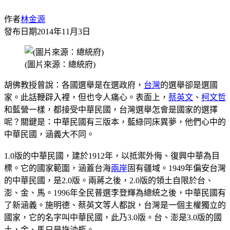
作者
林金源
發布日期
2014年11月3日
(圖片來源：總統府)
胡佛教授曾說：各國選舉是在選政府，
台灣
的選舉卻是選國
家。此話鞭辟入裡，但也令人痛心。表面上，
蔡英文
、
柯文哲
和藍營一樣，都接受中華民國，台灣選舉怎會是國家的選擇
呢？關鍵是：中華民國有三版本，藍綠同床異夢，他們心中的
中華民國，涵義大不同。
1.0版的中華民國，建於1912年，以抵禦外侮、復興中華為目
標。它的國家範圍，涵蓋台海
兩岸
固有疆域。1949年偏安台灣
的中華民國，是2.0版。兩蔣之後，2.0版的領土自限於台、
澎、金、馬。1996年全民普選李登輝為總統之後，中華民國有
了新涵義。施明德、蔡英文等人都說，台灣是一個主權獨立的
國家，它的名字叫中華民國，此乃3.0版。台、澎是3.0版的國
土，金、馬只是拖油瓶。