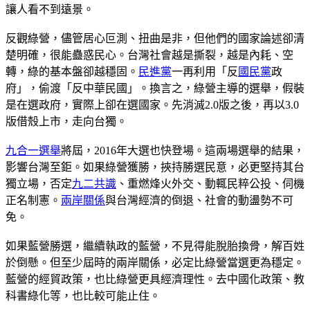
讓人看不到遠景。
反觀綠營，儘管居心叵測、扭曲是非，但他們的國家論述卻清
楚明確，很能蠱惑民心。台灣社會越是撕裂，越是內耗、空
轉，綠的基本盤卻越穩固。
民進黨
一再利用「反
國民黨
政
府」，偷渡「反中華民國」。換言之，綠營主導的選舉，假裝
是在選政府，實際上卻在選國家。先消滅2.0版之後，再以3.0
版借殼上市，走向台獨。
九合一選舉
將屆，2016年大選也快登場。這兩場選舉的結果，
影響台灣至鉅。如果綠營獲勝，挾持勝選民意，必更堅持其台
獨立場，否定
九二共識
、重燃烽火外交、動輒民粹公投、伺機
正名制憲。
兩岸關係
與台灣經濟的倒退、社會的動盪勢不可
免。
如果藍營勝選，繼續執政的藍營，不見得能脫胎換骨，解百姓
於倒懸。但至少屆時的兩岸關係，必定比綠營當選更為穩定。
藍營的經貿政策，也比綠營更具經濟理性。去中國化政策、教
科書綠化等，也比較可能止住。