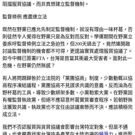
阻擋服貿協議，而非真想建立監督機制。
監督條例 應盡速立法
既然在野黨已應允先制定監督機制，就沒有理由一味杯葛，否
則徒然令人覺得在野黨只是為反對而反對。學運期間在野黨立
委疾呼監督條例立法之急迫性，但200天過去了，竟然連開啟
討論監督機制的機會都不可得，更遑論實質處理服貿協議了。
如今中韓已簽署FTA，台灣是首當其衝最大受害者。面對此一
危機，在野黨仍然無感？
有人將問題歸咎於立法院的「黨團協商」制度，少數動輒以協
商程序凍結議程，黨團協商不見謀求共識的意義，反而淪為在
野杯葛的工具，導致少數綁架多數、小黨勒索大黨。在野黨固
有權監督執政黨，但絕不應惡意杯葛實質審查程序。若朝野無
法獲致共識，執政黨也不宜任由該議案懸而不決，應該積極完
成立法。
我們不否認服貿與貨貿協議會影響台灣特定對象，但是不通
過，也會嚴重戕害台灣許多產業在大陸市場的
競爭力
，進而影