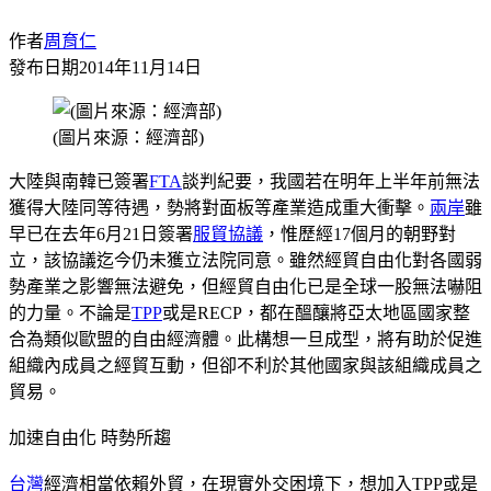
作者
周育仁
發布日期
2014年11月14日
(圖片來源：經濟部)
大陸與南韓已簽署
FTA
談判紀要，我國若在明年上半年前無法
獲得大陸同等待遇，勢將對面板等產業造成重大衝擊。
兩岸
雖
早已在去年6月21日簽署
服貿協議
，惟歷經17個月的朝野對
立，該協議迄今仍未獲立法院同意。雖然經貿自由化對各國弱
勢產業之影響無法避免，但經貿自由化已是全球一股無法嚇阻
的力量。不論是
TPP
或是RECP，都在醞釀將亞太地區國家整
合為類似歐盟的自由經濟體。此構想一旦成型，將有助於促進
組織內成員之經貿互動，但卻不利於其他國家與該組織成員之
貿易。
加速自由化 時勢所趨
台灣
經濟相當依賴外貿，在現實外交困境下，想加入TPP或是