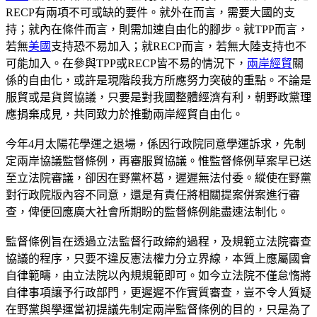
RECP有兩項不可或缺的要件。就外在而言，需要大國的支
持；就內在條件而言，則需加速自由化的腳步。就TPP而言，
若無
美國
支持恐不易加入；就RECP而言，若無大陸支持也不
可能加入。在參與TPP或RECP皆不易的情況下，
兩岸經貿
關
係的自由化，或許是現階段我方所應努力突破的重點。不論是
服貿或是貨貿協議，只要是對我國整體經濟有利，朝野政黨理
應捐棄成見，共同致力於推動兩岸經貿自由化。
今年4月太陽花學運之退場，係因行政院同意學運訴求，先制
定兩岸協議監督條例，再審服貿協議。惟監督條例草案早已送
至立法院審議，卻因在野黨杯葛，遲遲無法付委。縱使在野黨
對行政院版內容不同意，還是有責任將相關提案併案進行審
查，俾便回應廣大社會所期盼的監督條例能盡速法制化。
監督條例旨在透過立法監督行政締約過程，及規範立法院審查
協議的程序，只要不違反憲法權力分立界線，本質上應屬國會
自律範疇，由立法院以內規規範即可。如今立法院不僅怠惰將
自律事項讓予行政部門，更遲遲不作實質審查，豈不令人質疑
在野黨與學運當初提議先制定兩岸監督條例的目的，只是為了