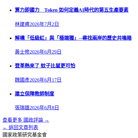
算力即國力 Token 如何定義AI時代的第五生產要素
林建甫
2026年7月2日
解構「低級紅」與「極端獨」─尋找兩岸的歷史共鳴箱
黃士修
2026年6月29日
登革熱來了 蚊子比鼠更可怕
魏國彥
2026年6月17日
建立保障教師制度
張瑞雄
2026年6月8日
查看更多
國政評論
→
← 返回文章列表
國家政策研究基金會