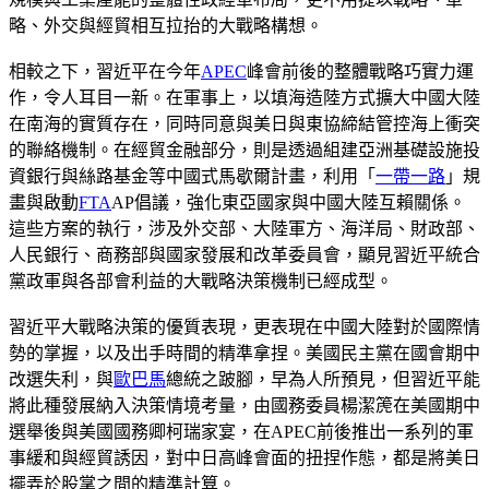
略、外交與經貿相互拉抬的大戰略構想。
相較之下，習近平在今年
APEC
峰會前後的整體戰略巧實力運
作，令人耳目一新。在軍事上，以填海造陸方式擴大中國大陸
在南海的實質存在，同時同意與美日與東協締結管控海上衝突
的聯絡機制。在經貿金融部分，則是透過組建亞洲基礎設施投
資銀行與絲路基金等中國式馬歇爾計畫，利用「
一帶一路
」規
畫與啟動
FTA
AP倡議，強化東亞國家與中國大陸互賴關係。
這些方案的執行，涉及外交部、大陸軍方、海洋局、財政部、
人民銀行、商務部與國家發展和改革委員會，顯見習近平統合
黨政軍與各部會利益的大戰略決策機制已經成型。
習近平大戰略決策的優質表現，更表現在中國大陸對於國際情
勢的掌握，以及出手時間的精準拿捏。美國民主黨在國會期中
改選失利，與
歐巴馬
總統之跛腳，早為人所預見，但習近平能
將此種發展納入決策情境考量，由國務委員楊潔箎在美國期中
選舉後與美國國務卿柯瑞家宴，在APEC前後推出一系列的軍
事緩和與經貿誘因，對中日高峰會面的扭捏作態，都是將美日
擺弄於股掌之間的精準計算。