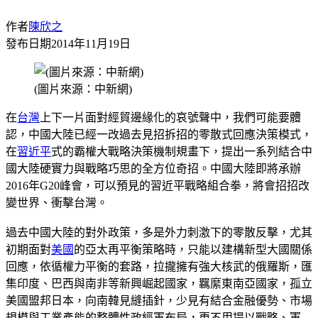
作者
陳欣之
發布日期
2014年11月19日
(圖片來源：中新網)
在
台灣
上下一片面對經貿邊緣化的哀號聲中，我們可能要體
認，中國大陸已經一改過去見招拆招的零散式回應決策模式，
在
習近平
式的霸權大戰略決策機制規畫下，提出一系列結合中
國大陸硬實力與戰略巧思的全方位奇招。中國大陸即將承辦
2016年G20峰會，可以預見的習近平戰略組合拳，將會招招改
變世界、衝擊台灣。
過去中國大陸的對外政策，多是外力刺激下的零散反擊，尤其
初期面對
美國
的亞太再平衡策略時，只能以建構新型大國關係
回應，依循權力平衡的套路，拉攏擁有強大核武的俄羅斯，匯
集印度、巴西與南非等新興崛起國家，羈縻東南亞國家，孤立
美國盟邦日本，向南韓見縫插針，少見有結合金融優勢、市場
規模與工業產能的整體性政經軍布局，更不用提以戰略、軍