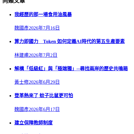
同類文章
我經歷的那一場食用油風暴
魏國彥
2026年7月16日
算力即國力 Token 如何定義AI時代的第五生產要素
林建甫
2026年7月2日
解構「低級紅」與「極端獨」─尋找兩岸的歷史共鳴箱
黃士修
2026年6月29日
登革熱來了 蚊子比鼠更可怕
魏國彥
2026年6月17日
建立保障教師制度