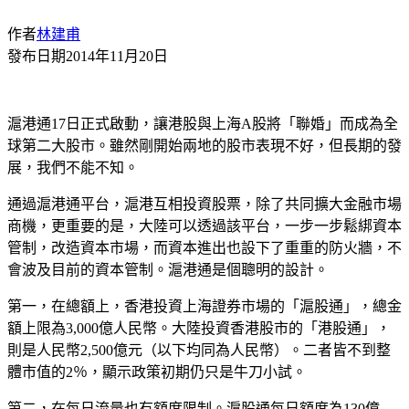
作者
林建甫
發布日期
2014年11月20日
滬港通17日正式啟動，讓港股與上海A股將「聯婚」而成為全
球第二大股市。雖然剛開始兩地的股市表現不好，但長期的發
展，我們不能不知。
通過滬港通平台，滬港互相投資股票，除了共同擴大金融市場
商機，更重要的是，大陸可以透過該平台，一步一步鬆綁資本
管制，改造資本市場，而資本進出也設下了重重的防火牆，不
會波及目前的資本管制。滬港通是個聰明的設計。
第一，在總額上，香港投資上海證券市場的「滬股通」，總金
額上限為3,000億人民幣。大陸投資香港股市的「港股通」，
則是人民幣2,500億元（以下均同為人民幣）。二者皆不到整
體市值的2％，顯示政策初期仍只是牛刀小試。
第二，在每日流量也有額度限制。滬股通每日額度為130億