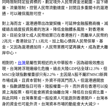
同時限制特定投資標的，劃定境外人民幣資金池範圍。設下總
量、流量限制，控管人民幣流動速度。封閉且多重關卡的滬港
通，可以確保風險可控。
對上海而言，滬港通帶出改變契機，可延伸金融服務商機，減
緩過去過度投資房產的泡沫，降低金融體系風險。對香港來
說，目前全球七成人民幣結算已在香港進行。而離岸人民幣約
2兆元，香港就佔了1.1兆元，加上點心債與人民幣保單、基
金，又因為滬港通加持，人民幣業務可望再擴大，成為更大離
岸中心。
相對的，
台灣
是屬性質相近的大中華股市，因為磁吸效應出
現，台灣將浮現邊緣化危機。過去大陸GDP佔全球12.3％，但
MSCI全球指數權重卻只有2.2％，主因是A股不屬於MSCI新興
市場成員，且資本管制，外資不得其門而入。但滬港通開放
後，指數調整指日可待，陸股權重一升，而外資在香港可以投
資上海股票，極可能會將資金抽離台灣，降低在台投資比重。
與此同時，台灣專業或一般投資人可能跑到香港開戶，台灣本
身的資金也可能外流。台灣資本市場的動能會大大減少。