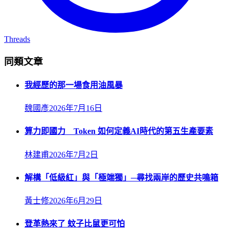
Threads
同類文章
我經歷的那一場食用油風暴
魏國彥
2026年7月16日
算力即國力 Token 如何定義AI時代的第五生產要素
林建甫
2026年7月2日
解構「低級紅」與「極端獨」─尋找兩岸的歷史共鳴箱
黃士修
2026年6月29日
登革熱來了 蚊子比鼠更可怕