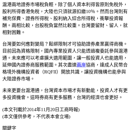
滬港兩地證券市場稅負輕，除了個人資本利得皆原則免稅外，
股利所得香港免稅，大陸也只須就源扣繳10％。然而台灣則有
補充保費、證券所得稅、股利納入綜合所得稅，衝擊投資報
酬。兩相比較，台股稅負當然比較重。台灣要留財、留人，就
相對困難。
台灣要如何應對變局？鬆綁限制才可協助證券產業贏得商機。
目前因為資格限制，國內專業投資人只能透過複委託參與滬港
通。未來應可以考慮擴大適用範圍，讓一般投資人也能適用，
延伸國內證券商服務範圍。其次盡速
兩岸
協商，達成人民幣合
格境外機構投資者（RQFII）開放共識，讓投資機構也能參與
大陸證券市場。
未來更要台滬港通，台灣資本市場才有新動能，投資人才有更
多投資機會。這時券商有更多服務，台灣的經濟也會更好。
(本文刊載於2014年11月20日工商時報)
(本文僅供參考，不代表本會立場)
關鍵字