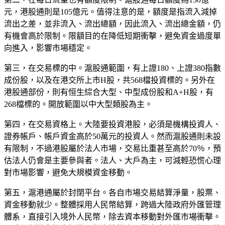
元，港股通則是105億元。值得注意的是，額度是指流入減掉
流出之差，並非流入、流出總額，因此流入、流出總金額，仍
有機會高於限制。限額目的在降低短期衝擊，避免資金過度單
向進入，影響市場穩定。
第三，在交易標的中。滬股通範圍，有上證180、上證380指數
成份股，以及在港交所上市H股，共568檔投資標的。另外在
港股通部份，則有恒生綜合大型、中型成份股和A+H股，有
268檔標的。開放範圍以中大型類股為主。
第四，在交易資格上。大陸要投資港股，必須是機構投資人、
證券帳戶、帳戶資金高於50萬元的投資人。然而滬股通則未設
有限制，不過港股屬於法人市場，交易比重甚至高於70％，預
估法人仍會是主要參與者。法人、大戶為主，可減輕恐慌心理
對市場影響，避免大規模資金移動。
第五，滬港通屬於封閉平台。各自市場交易結算淨量，股票、
資金移動就少。整體採用人民幣結算，跨過大陸政府外匯管理
體系，直接引入境外人民幣，除去資本移動對外匯市場衝擊。