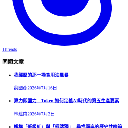
Threads
同類文章
我經歷的那一場食用油風暴
魏國彥
2026年7月16日
算力即國力 Token 如何定義AI時代的第五生產要素
林建甫
2026年7月2日
解構「低級紅」與「極端獨」─尋找兩岸的歷史共鳴箱