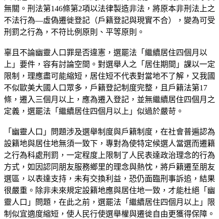
無關。刑法第146條第2項以法律製造非法，將原本非刑法上之
不法行為—虛偽遷徙登記（戶籍登記與現實不合），變為可受
刑罰之行為，不符比例原則、平等原則。
辜且不論幽靈人口罪是否違憲，選罷法「繼續居住四個月以
上」要件，容有討論空間。對選舉人之「居住期間」課以一定
限制，理應盡可能縮短，居住短不代表對當地不了解，又我國
不似歐美大國人口眾多，戶籍登記制度完整，且戶籍法第17
條，遷入三個月以上，應為遷入登記，並無繼續居住四個月之
定義，選罷法「繼續居住四個月以上」似過於嚴苛。
「幽靈人口」問題涉及選舉制度與戶籍制度，在社會普遍認為
設籍地與居住地無須一致下，專對為使特定候選人當選而遷籍
之行為科處刑罰，一定程度上限制了人民表達政治理念的行為
方式，如因認同朋友服務鄉里的理念與熱忱，將戶籍遷至朋友
選區，以表達支持，未有交換利益，恐仍面臨刑事訴追，結果
很嚴重。除非未來規定設籍地應與居住地一致，才能杜絕「幽
靈人口」問題，在此之前，選罷法「繼續居住四個月以上」限
制似宜適度縮短，使人民行使選舉權與遷徙自由更獲得保障。