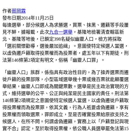
作者
蔡岡霖
發布日期
2014年11月25日
每逢選舉，部分候選人為求勝選，買票、抹黑、遷籍等手段屢
見不鮮，據報載，此次
九合一選舉
，基隆地檢署清查轄區新
北、基隆等地後，已鎖定398名疑似幽靈人口，檢方將採取
「選前關懷勸導，選後嚴加追緝」。意圖使特定候選人當選，
以虛偽遷戶籍取得投票權而為投票者，處五年以下有期徒，刑
法第146條第2項定有明文，俗稱「幽靈人口罪」。
「幽靈人口」族群，係指具有政治性目的，為了操弄選票而遷
徙戶籍的投票部隊，小型區域選舉幾十票或幾百票就能顛覆選
舉結果，幽靈人口即成為關鍵票數。選舉是民主政治實現的方
式，維持選舉的公平、公正與純潔是民主國家的責任。刑法第
146條第2項規定之意圖使特定候選人當選，以虛偽遷徙戶籍取
得投票權而為投票罪，依其文義，行為人祇要虛偽遷籍，享有
投票權而領取選票，罪即成立，至是否確實投票給原欲支持之
候選人，在所不問。何謂虛偽遷籍，實務上以「戶籍登記與現
實不合」認定，至於取得投票權，依公職人員選舉罷免法第15