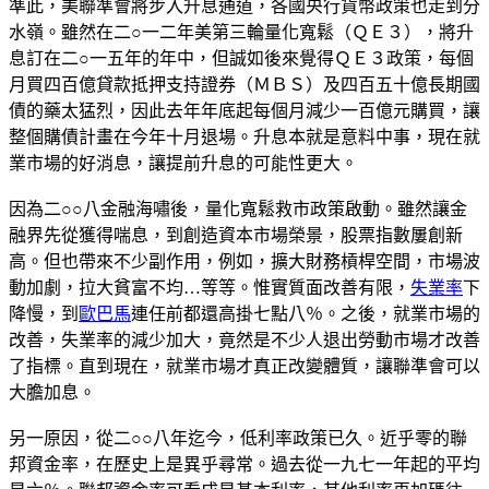
準此，美聯準會將步入升息通道，各國央行貨幣政策也走到分
水嶺。雖然在二○一二年美第三輪量化寬鬆（ＱＥ３），將升
息訂在二○一五年的年中，但誠如後來覺得ＱＥ３政策，每個
月買四百億貸款抵押支持證券（ＭＢＳ）及四百五十億長期國
債的藥太猛烈，因此去年年底起每個月減少一百億元購買，讓
整個購債計畫在今年十月退場。升息本就是意料中事，現在就
業市場的好消息，讓提前升息的可能性更大。
因為二○○八金融海嘯後，量化寬鬆救市政策啟動。雖然讓金
融界先從獲得喘息，到創造資本市場榮景，股票指數屢創新
高。但也帶來不少副作用，例如，擴大財務槓桿空間，市場波
動加劇，拉大貧富不均…等等。惟實質面改善有限，
失業率
下
降慢，到
歐巴馬
連任前都還高掛七點八％。之後，就業市場的
改善，失業率的減少加大，竟然是不少人退出勞動市場才改善
了指標。直到現在，就業市場才真正改變體質，讓聯準會可以
大膽加息。
另一原因，從二○○八年迄今，低利率政策已久。近乎零的聯
邦資金率，在歷史上是異乎尋常。過去從一九七一年起的平均