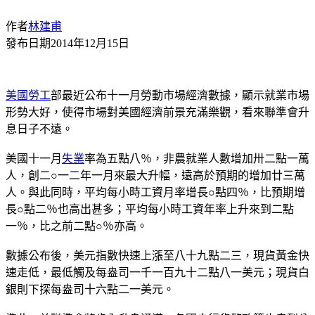
作者
林建甫
發布日期
2014年12月15日
美國
勞工
部最近公布十一月勞動市場經濟數據，顯示就業市場
形勢大好，使得市場對美國經濟前景充滿樂觀，看來聯準會升
息日子不遠。
美國十一月
失業
率為五點八％，非農就業人數增加卅二點一萬
人，創二○一二年一月來最大升幅，遠高於預期的增加廿三萬
人。與此同時，平均每小時工資月率增長○點四％，比預期增
長○點二％也高出甚多；平均每小時工資年率上升來到二點
一％，比之前二點○％亦高。
數據公布後，美元指數快速上漲至八十九點二三，現貨黃金快
速走低，最低觸及每盎司一千一百九十二點八一美元；現貨白
銀則下探每盎司十六點二一美元。