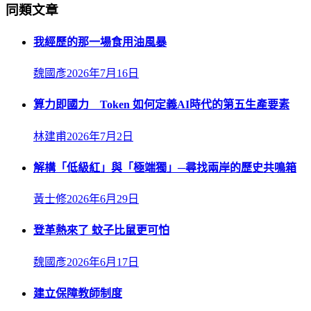
同類文章
我經歷的那一場食用油風暴
魏國彥
2026年7月16日
算力即國力 Token 如何定義AI時代的第五生產要素
林建甫
2026年7月2日
解構「低級紅」與「極端獨」─尋找兩岸的歷史共鳴箱
黃士修
2026年6月29日
登革熱來了 蚊子比鼠更可怕
魏國彥
2026年6月17日
建立保障教師制度