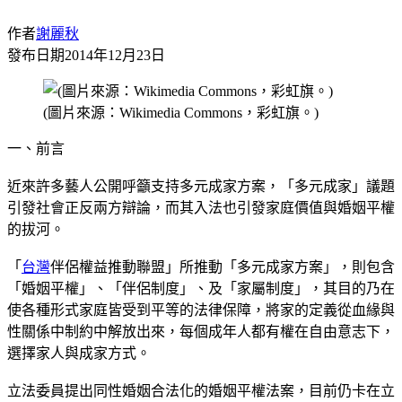
作者
謝麗秋
發布日期
2014年12月23日
(圖片來源：Wikimedia Commons，彩虹旗。)
一、前言
近來許多藝人公開呼籲支持多元成家方案，「多元成家」議題
引發社會正反兩方辯論，而其入法也引發家庭價值與婚姻平權
的拔河。
「
台灣
伴侶權益推動聯盟」所推動「多元成家方案」，則包含
「婚姻平權」、「伴侶制度」、及「家屬制度」，其目的乃在
使各種形式家庭皆受到平等的法律保障，將家的定義從血緣與
性關係中制約中解放出來，每個成年人都有權在自由意志下，
選擇家人與成家方式。
立法委員提出同性婚姻合法化的婚姻平權法案，目前仍卡在立