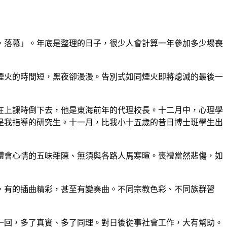
，落幕」。年底是整理的日子，很少人會計算一年參加多少場喪
煙火的時間短，黑夜卻漫漫。告別式如同煙火即將熄滅的最後一
在上課時倒下去，他是東海前年的代理校長。十二月中，心理學
是我指導的研究生。十一月，比我小十五歲的昔日博士班學生出
體會心情的五味雜陳、無須與各路人馬寒暄。喪禮當然悲傷，如
，有的插曲精彩，甚至有變奏曲。不同宗教色彩、不同族群習
一回，多了真實、多了同理。對日後從事社會工作，大有幫助。