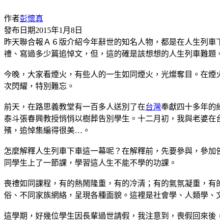
作者
彭懷真
發布日期
2015年1月8日
昨天聯合報Ａ６版介紹今年辭世的知名人物，都是在人生列車
禮、寫過多少篇追悼文，但，這的確是該想想的人生列車難題
今晚，大家看煙火，有些人的一生如同煙火，光燦奪目。在煙
次閃耀，特別難忘。
前天，在路思義教堂有一百多人送別了在
台灣
奉獻四十多年的
泰斗張春興教授悄悄以樹葬告別學生。十二月初，我與老婆在
殯，追悼集編得很美…。
怎麼解釋人生列車下車這一幕呢？在解釋前，先要參與，參加
同學生上了一節課，學習這人生不能不學的功課。
喪禮如同課程，有的熱鬧隆重，有的冷清；有的氣氛凝重，有
俗、不同家族網絡，呈現各種面貌。這裡是社會學、人類學、
這學期，好幾位學生因長輩過世請假，我注意到，喪假回來後