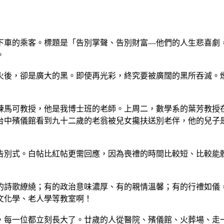
下車的乘客。標題是「告別掌聲、告別財富—他們的人生悲喜劇
。
火後，卻是廣大的黑。即使再光彩，終究要被廣闊的黑所吞滅。
練馬可教授，他是我博士班的老師。上周二，數學系的葉芳教授
台中殯儀館看到九十二歲的老翁被兒女攙扶送別老伴，他的兒子
告別式。白帖比紅帖更需回應，因為喪禮的時間比較短、比較能
的詩歌繚繞；有的政治意味濃厚、有的親情溫馨；有的行禮如儀
文化學、老人學等教室啊！
，每一位都立刻長大了。廿歲的人從醫院、殯儀館、火葬場、走