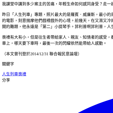
我課堂中講到多少案主的苦痛，年輕生命如何感同身受？走一
昨日「人生列車」專題，照片最大的是羅賓．威廉斯，最小的
的電影，刻意揣摩他們戲裡戲外的心境。前幾天，在又濕又冷
開的難題，他永遠是「第二」小提琴手。菲利普啊菲利普，人
喪禮有大有小，但是往生者帶給家人、親友、知情者的感受，
車上，哪天要下車時，最後一次的閃耀依然能帶給人感動。
（本文曾刊登於2014/12/31 聯合報民意論壇）
關鍵字
人生列車
喪禮
分享