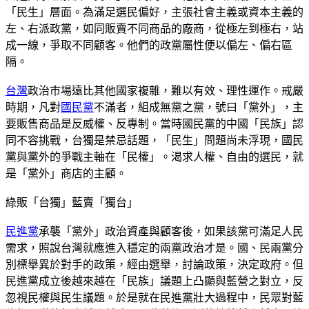
「民生」層面。為滿足選民偏好，主張社會主義或資本主義的
左、右派政黨，如同販賣不同商品的廠商，從極左到極右，站
成一線，爭取不同顧客。他們的政黨屬性便以偏左、偏右區
隔。
台灣
政治市場遠比其他國家複雜，難以有效、理性運作。戒嚴
時期，凡對
國民黨
不滿者，組成無黨之黨，號曰「黨外」，主
要販售商品是反威權、反專制。當時國民黨的中國「民族」認
同不容挑戰，台獨是禁忌話題，「民生」問題尚未浮現，國民
黨與黨外的爭戰主軸在「民權」。渴求人權、自由的選民，就
是「黨外」商店的主顧。
綠販「台獨」藍賣「獨台」
民進黨
承襲「黨外」政治資產與顧客後，如果該黨可滿足人民
需求，照說台灣就應進入穩定的兩黨政治才是。國、民兩黨分
別標舉異於對手的政策，經由選舉，討論政策，決定政府。但
民進黨成立後越來越在「民族」議題上凸顯與藍營之對立，反
忽視民權與民生議題。於是就在民進黨壯大過程中，民眾對藍