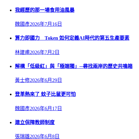
我經歷的那一場食用油風暴
魏國彥
2026年7月16日
算力即國力 Token 如何定義AI時代的第五生產要素
林建甫
2026年7月2日
解構「低級紅」與「極端獨」─尋找兩岸的歷史共鳴箱
黃士修
2026年6月29日
登革熱來了 蚊子比鼠更可怕
魏國彥
2026年6月17日
建立保障教師制度
張瑞雄
2026年6月8日