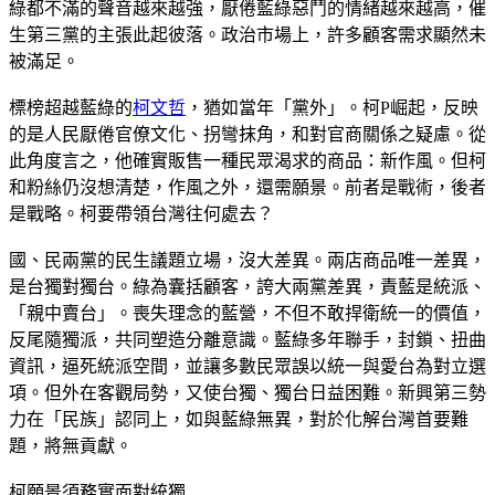
綠都不滿的聲音越來越強，厭倦藍綠惡鬥的情緒越來越高，催
生第三黨的主張此起彼落。政治市場上，許多顧客需求顯然未
被滿足。
標榜超越藍綠的
柯文哲
，猶如當年「黨外」。柯P崛起，反映
的是人民厭倦官僚文化、拐彎抹角，和對官商關係之疑慮。從
此角度言之，他確實販售一種民眾渴求的商品：新作風。但柯
和粉絲仍沒想清楚，作風之外，還需願景。前者是戰術，後者
是戰略。柯要帶領台灣往何處去？
國、民兩黨的民生議題立場，沒大差異。兩店商品唯一差異，
是台獨對獨台。綠為囊括顧客，誇大兩黨差異，責藍是統派、
「親中賣台」。喪失理念的藍營，不但不敢捍衛統一的價值，
反尾隨獨派，共同塑造分離意識。藍綠多年聯手，封鎖、扭曲
資訊，逼死統派空間，並讓多數民眾誤以統一與愛台為對立選
項。但外在客觀局勢，又使台獨、獨台日益困難。新興第三勢
力在「民族」認同上，如與藍綠無異，對於化解台灣首要難
題，將無貢獻。
柯願景須務實面對統獨