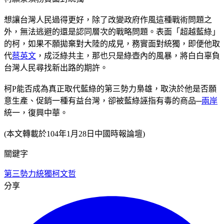
想讓台灣人民過得更好，除了改變政府作風這種戰術問題之
外，無法逃避的還是認同層次的戰略問題。表面「超越藍綠」
的柯，如果不願拋棄對大陸的成見，務實面對統獨，即便他取
代
蔡英文
，成泛綠共主，那也只是綠壺內的風暴，將白白辜負
台灣人民尋找新出路的期許。
柯P能否成為真正取代藍綠的第三勢力梟雄，取決於他是否願
意生產、促銷一種有益台灣，卻被藍綠誣指有毒的商品─
兩岸
統一，復興中華。
(本文轉載於104年1月28日中國時報論壇)
關鍵字
第三勢力
統獨
柯文哲
分享