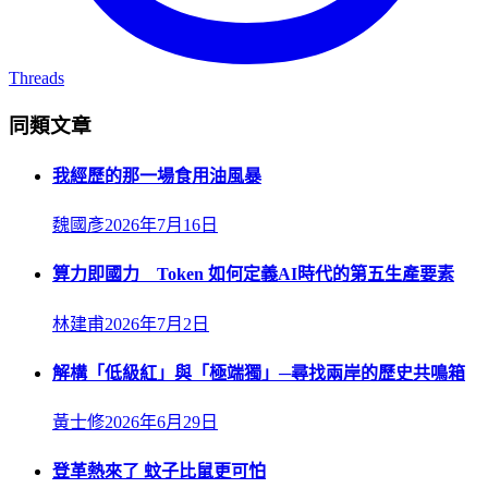
Threads
同類文章
我經歷的那一場食用油風暴
魏國彥
2026年7月16日
算力即國力 Token 如何定義AI時代的第五生產要素
林建甫
2026年7月2日
解構「低級紅」與「極端獨」─尋找兩岸的歷史共鳴箱
黃士修
2026年6月29日
登革熱來了 蚊子比鼠更可怕