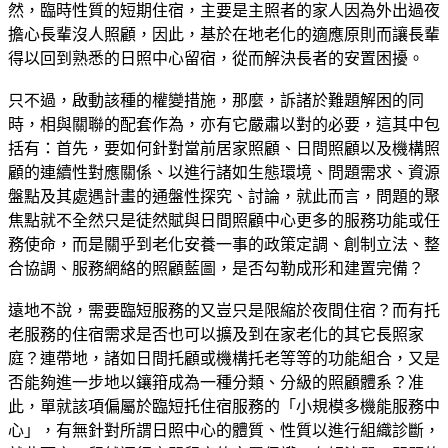
然，臨時性質的短期住宿，主要是主照者的家人因為外出過夜
擔心長輩沒人照顧，因此，基於在地老化的適應原則而讓長輩
得以回到熟悉的日照中心留宿，從而解決長者的安置困擾。
只不過，啟動該種的權變措施，那麼，訴諸於難題解困的同
時，相與關聯的配套作為，亦有它嚴肅以對的必要，這其中包
括有：首先，要如何針對當前居家照顧、日間照顧以及機構照
顧的連續性對應關係、以進行諸如生態環境、問題需求、資源
盤點及其處遇計畫的通盤性探究、討論，就此而言，問題的聚
焦點就不全然只是徒然賦與日間照顧中心更多的服務功能或任
務使命，而是關乎到老化安養一事的政策定調、創制立法、整
合協調、服務網絡的照顧藍圖，是否勾勒成形和建置完備？
遠地不說，需要臨短服務的又豈只是限縮於夜間住宿？而有托
老服務的住宿需求是否也可以擴及到在家老化的其它長照家
庭？連帶地，諸如日間托顧或機構托老等等的功能組合，又是
否能夠進一步地以鑲箝成為一種分類、分級的照顧體系？准
此，單就該項偏屬於臨短托住宿服務的「小規模多機能服務中
心」，有無針對所謂日照中心的體質、性質以進行組織診斷，