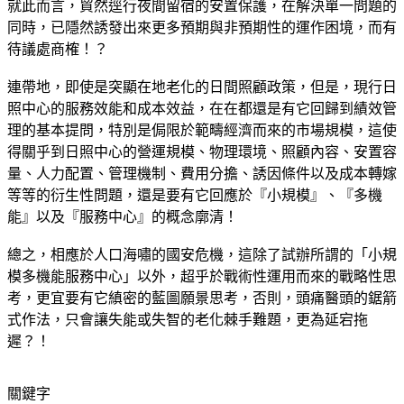
就此而言，貿然逕行夜間留宿的安置保護，在解決單一問題的
同時，已隱然誘發出來更多預期與非預期性的運作困境，而有
待議處商榷！？
連帶地，即使是突顯在地老化的日間照顧政策，但是，現行日
照中心的服務效能和成本效益，在在都還是有它回歸到績效管
理的基本提問，特別是侷限於範疇經濟而來的市場規模，這使
得關乎到日照中心的營運規模、物理環境、照顧內容、安置容
量、人力配置、管理機制、費用分擔、誘因條件以及成本轉嫁
等等的衍生性問題，還是要有它回應於『小規模』、『多機
能』以及『服務中心』的概念廓清！
總之，相應於人口海嘯的國安危機，這除了試辦所謂的「小規
模多機能服務中心」以外，超乎於戰術性運用而來的戰略性思
考，更宜要有它縝密的藍圖願景思考，否則，頭痛醫頭的鋸箭
式作法，只會讓失能或失智的老化棘手難題，更為延宕拖
遲？！
關鍵字