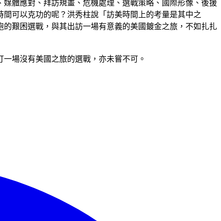
、媒體應對、拜訪規畫、危機處理、選戰策略、國際形像、後援
時間可以克功的呢？洪秀柱說「訪美時間上的考量是其中之
跑的艱困選戰，與其出訪一場有意義的美國鍍金之旅，不如扎扎
打一場沒有美國之旅的選戰，亦未嘗不可。