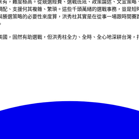
未有，難度極高。從競選經費、選戰班底、政策論述、文宣策略
調配、支援何其複雜、繁瑣。這些千頭萬緒的選戰事務，豈是短
與勝選策略的必要性來度算，洪秀柱其實是在從事一場跟時間賽
。
美國，固然有助選戰，但洪秀柱全力、全時、全心地深耕台灣，