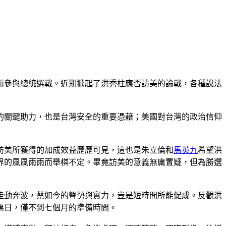
而參與總統選戰。近期掀起了洪秀柱應否訪美的論戰，各種說法
的關鍵助力，也是台灣安全的重要憑藉；美國對台灣的政治信仰
訪美所獲得的加成效益歷歷可見，這也是朱立倫和
馬英九
希望洪
界的風風雨雨而舉棋不定。畢竟訪美的意義無庸置疑，但為勝選
不走動奔波，蔡如今的聲勢與實力，豈是短時間所能促成。反觀洪
票日，僅不到七個月的準備時間。