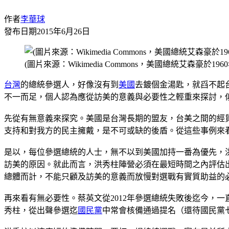
作者
李華球
發布日期
2015年6月26日
(圖片來源：Wikimedia Commons，美國總統艾森豪於
台灣
的總統參選人，好像沒有到
美國
去鍍個金湯匙，就舀不起
不一而足，個人認為應從訪美的意義與必要性之輕重來探討，
先從有無意義來探究。美國是台灣長期的盟友，台美之間的經
支持和對我方的民主擁戴，是不可或缺的後盾。從這些事例來
是以，每位參選總統的人士，無不以到美國加持一番為優先，
訪美的原因。就此而言，洪秀柱陣營必須在最短時間之內評估
總體而計，不能只顧及訪美的意義而放慢對選戰有實質助益的
再來看有無必要性。蔡英文從2012年參選總統失敗後迄今，
秀柱，從出聲參選迄
國民黨
中常會核備通過提名（還待國民黨