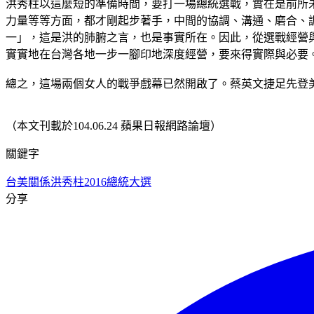
洪秀柱以這麼短的準備時間，要打一場總統選戰，實在是前所
力量等等方面，都才剛起步著手，中間的協調、溝通、磨合、
一」，這是洪的肺腑之言，也是事實所在。因此，從選戰經營
實實地在台灣各地一步一腳印地深度經營，要來得實際與必要
總之，這場兩個女人的戰爭戲幕已然開啟了。蔡英文捷足先登
（本文刊載於104.06.24 蘋果日報網路論壇）
關鍵字
台美關係
洪秀柱
2016總統大選
分享