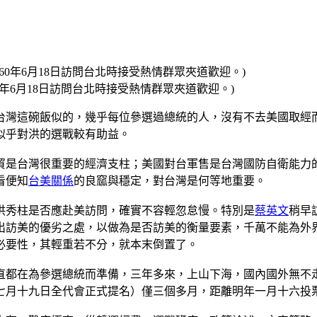
1960年6月18日訪問台北時接受熱情群眾夾道歡迎。)
台灣這碗飯似的，幾乎每位參選過總統的人，沒有不去美國取經
似乎對洪的選戰較有助益。
貿是台灣很重要的經濟支柱；美國對台軍售是台灣國防自衛能力
看便知
台美關係
的良窳與穩定，對台灣是何等地重要。
洪秀柱是否應赴美訪問，確實不容輕忽怠慢。特別是
蔡英文
稍早
出訪美的優劣之處，以做為是否訪美的衡量要素，千萬不能為外
必要性，其輕重若不分，就本末倒置了。
一直都在為參選總統而準備，三年多來，上山下海，國內國外無
七月十九日全代會正式提名）僅三個多月，距離明年一月十六投