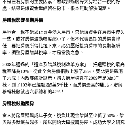
不是左右房價的主要因素。財政部過度誇大房地合一稅的好
處，結果是讓資金繼續留在房市，根本無助解決問題。
房贈稅影響長期房價
房地合一稅不能遏止資金湧入房市，只能讓資金在房市中停久
一些，或許房價波動幅度縮小了，但不代表長期的房價會降
低！要把房價所得比拉下來，必須壓低投資房市的長期報酬
率，調整房屋贈與稅率，才是當務之急。
2008年通過的「遺產及贈與稅制改革方案」，把遺贈稅的最高
稅率降為10%，從此全台房價指數上漲了28%，雙北更是飆漲
了六成！內政部統計顯示，贈與房屋棟數在2009年是3萬3千
棟，到了103年已經超過5萬5千棟，而房價最高的雙北，贈與
移轉棟數就占六都總和的42%！
房贈稅鼓勵囤房
富人將房屋贈與成年子女，稅負比現金贈與至少低了50%，贈
與越多就獲益越多，所以開始大肆搜購房屋。成功大學之研究