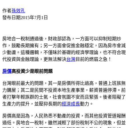
作者
孫效孔
發布日期
2015年7月1日
房地合一稅制通過後，財政部認為，一方面可以抑制短期炒
作，鼓勵長期擁有；另一方面會促進金融穩定，因為房市會減
少動盪。這種邏輯，不僅昧於基礎的經濟學理論，也不符合現
代投資與金融理論，更無法解決
台灣
目前的燃眉之急！
房價
高投資少是眼前問題
台灣眼前最大的問題，其一是房價所得比過高，普通上班族無
力購屋；其二是民間不投資本地生產事業，薪資普遍停滯。前
者打擊年輕族群的士氣，社會氛圍不安而且緊張。後者阻礙了
生產力的提升，並壓抑長期的
經濟成長
動力。
房價高是因為，人民熟悉不動產的投資，而其他投資管道報酬
過低。房地合一稅制，雖然減輕了部份稅制不公的現象，但並