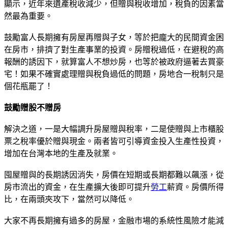
顯示，近年來遺產稅收減少，但贈與稅收增加，稅負的因素當
然最為重要。
鼓勵富人長期擁有房屋再贈與子女，等於把龐大的民間資金困
在房市，排擠了對生產事業的投資。房贈稅過低，在避稅的高
報酬的誘因下，就算富人不想炒房，也等於被政府逼著去買豪
宅！如果不確實處理贈與稅負過低的問題，房地合一稅制只是
個花瓶罷了！
鼓勵贈股不贈房
解決之道，一是大幅調升房屋贈與稅率，二是使贈與上市櫃股
票之稅率優於贈與現金。兩者皆可引導資金投入生產性投資，
增加在台灣本地的生產及就業。
囤屋贈與的長期誘因消失，房價在短期或長期都難以飆漲，從
房市流出的資金，在生產擴大後即可提升
勞工
薪資。房價所得
比，在兩頭夾攻下，當然可以降低。
大家不再長期擁有過多的房屋，金融市場的系統性風險才能減