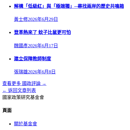
解構「低級紅」與「極端獨」─尋找兩岸的歷史共鳴箱
黃士修
2026年6月29日
登革熱來了 蚊子比鼠更可怕
魏國彥
2026年6月17日
建立保障教師制度
張瑞雄
2026年6月8日
查看更多
國政評論
→
← 返回文章列表
國家政策研究基金會
頁面
關於基金會