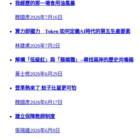
我經歷的那一場食用油風暴
魏國彥
2026年7月16日
算力即國力 Token 如何定義AI時代的第五生產要素
林建甫
2026年7月2日
解構「低級紅」與「極端獨」─尋找兩岸的歷史共鳴箱
黃士修
2026年6月29日
登革熱來了 蚊子比鼠更可怕
魏國彥
2026年6月17日
建立保障教師制度
張瑞雄
2026年6月8日