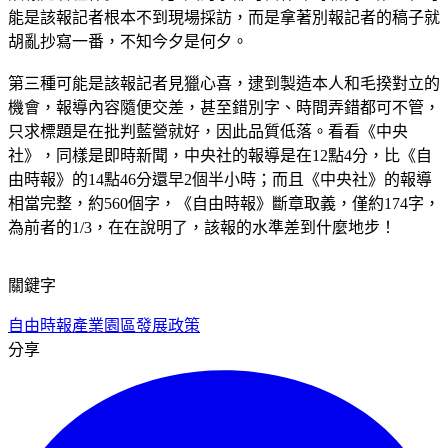
能是該報記者根本不到現場採訪，而是拿著別報記者的稿子就
胡亂抄寫一番，不知今夕是何夕。
第三種可能是該報記者見獵心喜，逮到製造本人和毛揆對立的
機會，報導內容隨便交差，甚至錯別字、時間弄錯都可不管，
只求標題是在批判藍營就好，因此品質低落。看看《中央
社》，同樣是即時新聞，中央社的報導是在12點4分，比《自
由時報》的14點46分還早2個半小時；而且《中央社》的報導
相當完整，約560個字，《自由時報》斷章取義，僅約174字，
為前者的1/3，在在說明了，該報的水準差到什麼地步！
關鍵字
自由時報
產業園區發展政策
分享