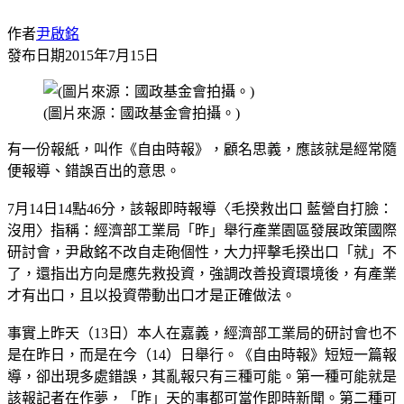
作者
尹啟銘
發布日期
2015年7月15日
(圖片來源：國政基金會拍攝。)
有一份報紙，叫作《自由時報》，顧名思義，應該就是經常隨
便報導、錯誤百出的意思。
7月14日14點46分，該報即時報導〈毛揆救出口 藍營自打臉：
沒用〉指稱：經濟部工業局「昨」舉行產業園區發展政策國際
研討會，尹啟銘不改自走砲個性，大力抨擊毛揆出口「就」不
了，還指出方向是應先救投資，強調改善投資環境後，有產業
才有出口，且以投資帶動出口才是正確做法。
事實上昨天（13日）本人在嘉義，經濟部工業局的研討會也不
是在昨日，而是在今（14）日舉行。《自由時報》短短一篇報
導，卻出現多處錯誤，其亂報只有三種可能。第一種可能就是
該報記者在作夢，「昨」天的事都可當作即時新聞。第二種可