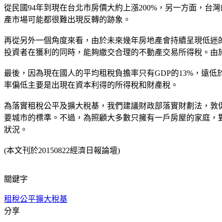
從民國94年到現在台北市房價大約上漲200%，另一方面，
產市場可能都很難出現反轉的跡象。
再從另外一個角度來看，由於未來幾年房地產會持續呈現低迷
投資者在獲利的同時，能夠繳交合理的不動產交易所得稅。由
最後，因為現在國人的平均租稅負擔率只有GDP的13%，遠低
率偏低主要是出現在資本利得的所得稅和財產稅。
為落實租稅公平及擴大稅基，我們建議財政部落實財劃法，敦
要城市的標準。不過，為照顧大多數只擁有一戶房屋的家庭，
狀況。
(本文刊於20150822經濟日報論壇)
關鍵字
租稅公平
擴大稅基
分享