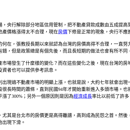
場，央行解除部分地區信用管制，把不動產貸款成數由五成提高
地產價格漲得太不合理，現在
房價
下修是正常的現象，央行不應
的何在，張教授長期以來就認為台灣的房價高得不合理，一直努
有錯，但是政策總是有個先後，而且長短期的做法也會有所不同
產市場發生了什麼樣的變化？而在這些變化之後，現在台灣的房
投資者也可以提供參考訊息。
分別出現過不動產市場的明顯上漲，也就是說，大約七年就會出現
很長時間的蕭條，直到民國94年才開始重新進入多頭市場。也
乎漲了300%；另外一個原因則是因為
經濟成長
率比以前低了許多
局，尤其是台北市的房價更是高得離譜，高到成為民怨之首。然後
始出現下滑。