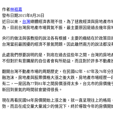
作者
林祖嘉
發布日期
2015年8月26日
近日以來，
台灣
總體經濟表現不佳，為了拯救經濟與房地產市
為，目前台灣房地產市場買氣不振，最主要原因是過去幾年房
央行的做法與張教授的說法各有根據，主要的癥結在於政策目
台灣當前最困擾的經濟不景氣問題。因此雖然兩方的說法都沒
此處我們想要說明的是，到底在過去這些年之間，台灣的房地
不但對於有意購屋的自住者會有所助益，而且對於許多不動產
翻開台灣不動產市場的周期歷史，在民國62年、67年及76年
融泡沫，房地產與股票價格大漲之後大跌，房地產市場經歷一段
有二，一是因為77到81年之間房價漲得太多，台北市的房價幾
新回到景氣的時間就會變得很長。
現在再看民國94年房價開始上漲之後，就一直呈現往上的格
勢，而且在成交量大量減少的情況下，終於導致今年的房價開