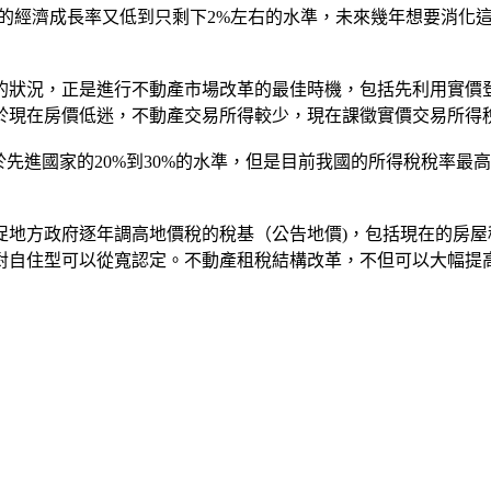
台灣的經濟成長率又低到只剩下2%左右的水準，未來幾年想要消
的狀況，正是進行不動產市場改革的最佳時機，包括先利用實價
於現在房價低迷，不動產交易所得較少，現在課徵實價交易所得
於先進國家的20%到30%的水準，但是目前我國的所得稅稅率最
促地方政府逐年調高地價稅的稅基（公告地價)，包括現在的房
對自住型可以從寬認定。不動產租稅結構改革，不但可以大幅提