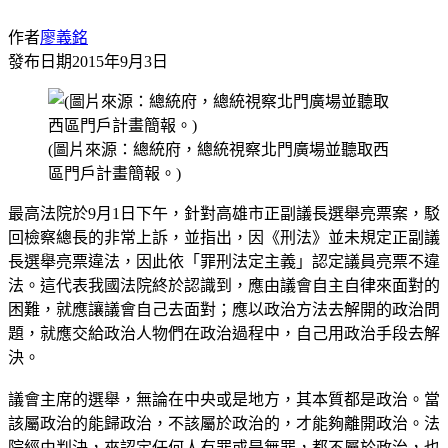
作者
廖義銘
發布日期
2015年9月3日
(圖片來源：總統府，總統視察北門廣場並聽取西
區門戶計畫簡報。)
最高法院於9月1日下午，針對高雄市正副議長選舉亮票案，駁
回檢察總長的非常上訴，並指出，因《刑法》並未規定正副議
長選舉亮票違法，因此依「罪刑法定主義」認定議員亮票不違
法。這代表我國法院終於認識到，應由議會自主自律來面對的
困難，就應讓議會自己去面對；應以政治方法去解開的政治問
題，就應交給政治人物們在政治過程中，自己用政治手段去解
決。
議會主席的選舉，無論在中央或是地方，其本質都是政治。當
該屬政治的能歸政治，不該屬於政治的，才能夠離開政治。法
院經由判決，來認定任何人有罪或是無罪，都不屬於政治，也