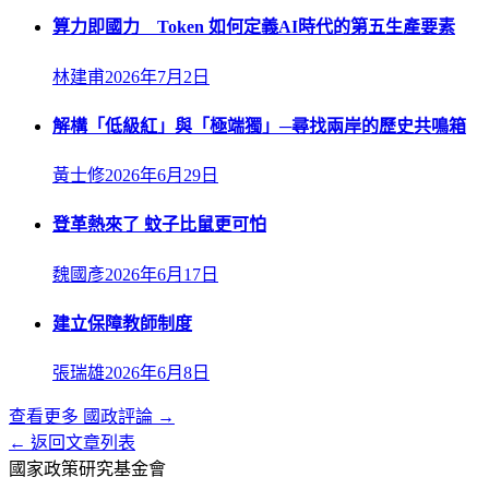
算力即國力 Token 如何定義AI時代的第五生產要素
林建甫
2026年7月2日
解構「低級紅」與「極端獨」─尋找兩岸的歷史共鳴箱
黃士修
2026年6月29日
登革熱來了 蚊子比鼠更可怕
魏國彥
2026年6月17日
建立保障教師制度
張瑞雄
2026年6月8日
查看更多
國政評論
→
← 返回文章列表
國家政策研究基金會