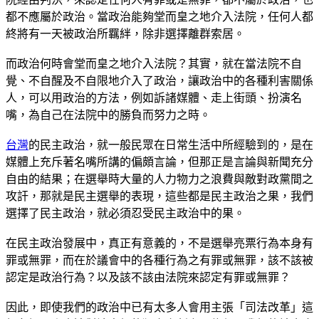
都不應屬於政治。當政治能夠堂而皇之地介入法院，任何人都
終將有一天被政治所羈絆，除非選擇離群索居。
而政治何時會堂而皇之地介入法院？其實，就在當法院不自
覺、不自醒及不自限地介入了政治，讓政治中的各種利害關係
人，可以用政治的方法，例如訴諸媒體、走上街頭、扮演名
嘴，為自己在法院中的勝負而努力之時。
台灣
的民主政治，就一般民眾在日常生活中所經驗到的，是在
媒體上充斥著名嘴所講的偏頗言論，但那正是言論與新聞充分
自由的結果；在選舉時大量的人力物力之浪費與敵對政黨間之
攻訐，那就是民主選舉的表現，這些都是民主政治之果，我們
選擇了民主政治，就必須忍受民主政治中的果。
在民主政治發展中，真正有意義的，不是選舉亮票行為本身有
罪或無罪，而在於議會中的各種行為之有罪或無罪，該不該被
認定是政治行為？以及該不該由法院來認定有罪或無罪？
因此，即使我們的政治中已有太多人會用主張「司法改革」這