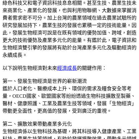
綠色科技又和電子資訊科技息息相關。甚至生技、農業生技未
來商業化、產業化的發展，也與利用物聯網、大數據來掌握消
費者需求密不可分。加上台灣的農業領域在過去農業試驗所的
研究發展加持下，農業生技的發展也累積一定的技術能量。因
此，發展生物經濟可說是在既有領域的優勢加值、跨域，創造
更大的技術優勢及產業多元化的能量。有鑑於此，電子資訊和
生物經濟雙引擎的發展將有助於台灣產業多元化及驅動經濟的
永續成長。
以下說明生物經濟對未來
經濟成長
的關鍵作用：
第一、發展生物經濟是世界的嶄新潮流
鑑於人口老化、醫療成本上升、環保的需求及糧食安全等考
量，OECD國家、歐盟國家等紛紛透過生物科技擴散至製藥、
醫材、健康照護、工業及農業生技等領域，發展「生物經濟」
帶動更全面性，更高值的發展，受到廣泛的重視。
第二、擴散效果帶動產業多元化
生物經濟係以生物科技為基礎，將其科技導入健康產業、工業
科技、農業生技等領域，有助於發揮擴散效果，帶動多元領域