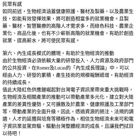
民眾有感
如同前述，生物經濟涵蓋健康照護、醫材及製藥，以及農業生
技，如能有效發揮效果，將可創造相當多的就業機會。且製
藥、醫材、智慧醫療的高階人才需求多，而綠色科技、農業企
業化、商品化後，也有不少嶄新高階的就業機會，有助於創造
就業、提高薪水，將可使民眾有感。
第六、內生成長模式的體現，有助於生物經濟的推動
由於生物經濟必須依賴大量的研發投入、人力資源及政府部門
的公共投資，在Romer及Lucas的「內生成長理論」中，可以
經由人力、研發的累積，產生技術的規模報酬遞增，有助經濟
的持續成長。
值此大陸紅色供應鏈崛起對台灣電子資訊業帶來重大挑戰時，
生物經濟及相關產業的推動可以帶動產業多元化，建立對大陸
產業的差異性優勢，又可擴散及於農業、健康照護及工業部門
等，帶動產業的全面升級。因此，透過資源的挹注、法規的調
適，人才的延攬與培育等積極作為，相信生物經濟未來可和電
子資訊業並駕齊驅，驅動台灣整體經濟的成長，且讓我們拭目
以待吧！