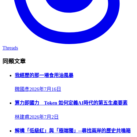
Threads
同類文章
我經歷的那一場食用油風暴
魏國彥
2026年7月16日
算力即國力 Token 如何定義AI時代的第五生產要素
林建甫
2026年7月2日
解構「低級紅」與「極端獨」─尋找兩岸的歷史共鳴箱