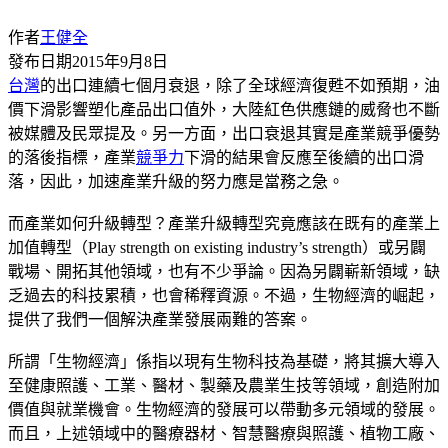
作者
王健全
發布日期
2015年9月8日
台灣
的出口連續七個月衰退，除了全球經濟復甦不如預期，油
價下滑影響塑化產品出口值外，大陸紅色供應鏈的威脅也不斷
被媒體及民眾提及。另一方面，出口衰退其實是產業競爭優勢
的落後指標，產業
競爭力
下滑的結果會反應至後續的出口滑
落，因此，加速產業升級的努力應是當務之急。
而產業如何升級轉型？產業升級轉型究竟應該在既有的產業上
加值轉型（Play strength on existing industry’s strength）或另闢
戰場、開拓其他領域，也有不少爭論。因為另闢嶄新領域，缺
乏過去的科技累積，也會稀釋資源。不過，生物經濟的崛起，
提供了我們一個解決產業發展兩難的答案。
所謂「生物經濟」係指以現有生物科技為基礎，將其擴大導入
至健康照護、工業、醫材、製藥及農業生技等領域，創造附加
價值與就業機會。生物經濟的發展可以帶動多元領域的發展。
而且，上述領域中的醫療器材、智慧醫療與照護、植物工廠、