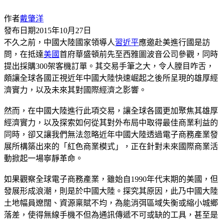
作者
戴肇洋
發布日期
2015年10月27日
不久之前，中國大陸國家領導人
習近平
應邀赴美進行國是訪
問，在抵達
美國
首府華盛頓前先至西雅圖波音公司參觀，同時
提出採購300架客機訂單。其交易手筆之大，令人膛目咋舌，
頗讓全球各國正視近年中國大陸快速崛起之後所呈現的雄厚經
濟實力，以及未來其對國際經濟之影響。
然而，在中國大陸進行此項交易，讓全球各國更加聚焦其雄厚
經濟實力，以及探索如何從其對外布局中取得最佳商業利益的
同時，卻又讓我們無法忽略近年中國大陸透過電子商務產業發
展所構築出來的「紅色商業模式」，正在針對未來國際商業活
動掀起一場寧靜革命。
如果觀察全球電子商務產業，雖始自1990年代末期的美國，但
發展形成浪潮，則是於中國大陸。探究其原因，此乃中國大陸
土地幅員遼闊、資源稟賦不均，為能消弭區域失衡或縮小城鄉
落差，使得無線手機不但為通訊傳遞不可或缺的工具，甚至是