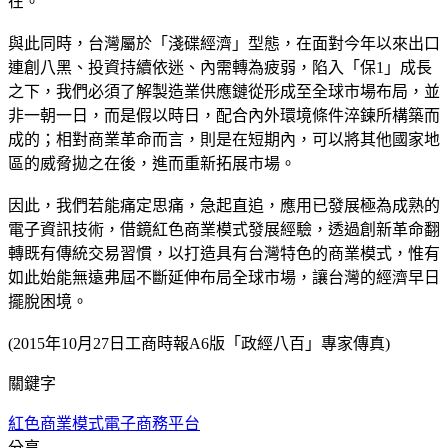
在。
與此同時，台灣屬於「淺碟經濟」型態，在面對今年以來出口
連創八黑、投資持續依迷、內需轉為疲弱，陷入「保1」成長
之下，我們必須了解製造業供應鏈從形成至全球市場布局，並
非一朝一日，而是假以時日，配合內外環境條件淬鍊所構築而
成的；相對商業革命而言，則是在短期內，可以將其他國家地
區的威脅拋之在後，進而重新拓展市場。
因此，我們若能痛定思痛，急起直追，應用已發展極為成熟的
電子資訊技術，借鏡紅色商業模式發展經驗，透過創新革命翻
轉既有傳統交易習慣，以打造具有台灣特色的商業模式，惟有
如此始能無遠弗屆不斷延伸布局全球市場，讓台灣的經濟早日
擺脫困境。
(2015年10月27日工商時報A6版「政經八百」專家傳真)
關鍵字
紅色商業模式
電子商務平台
分享