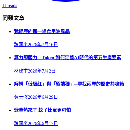
Threads
同類文章
我經歷的那一場食用油風暴
魏國彥
2026年7月16日
算力即國力 Token 如何定義AI時代的第五生產要素
林建甫
2026年7月2日
解構「低級紅」與「極端獨」─尋找兩岸的歷史共鳴箱
黃士修
2026年6月29日
登革熱來了 蚊子比鼠更可怕
魏國彥
2026年6月17日