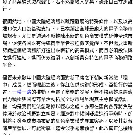
發了商業模式激烈變化，若不熟悉融入參與，恐讓自己寸步難
行。
很顯然地，中國大陸經濟體以跳躍發展的特殊條件，以及以高
達13億人口為基礎支持下，已構築出全球最龐大的電子商務市
場規模。尤其是透過不斷推陳出新的紅色商業模式延伸全球市
場，促使各國既有傳統商業業者被迫徹底覺醒，不但需要重新
認識這個經濟體所打造出來嶄新的商業模式，而且必須設法與
之進行連結，進而仿效複製，以創新具有特色的電子商務網路
平台。
儘管未來數年中國大陸經濟面對新平庸之下朝向新常態「穩
中」成長，然而崛起之後，從紅色供應鏈的形成、亞投行的設
置、
一帶一路
的推動，至電子商務的發展，無不挟藉雄厚經濟
實力積極與國際商業活動拓展全球市場呈現其主導權或話語
權，均是我們無法忽略掉以輕心之處。亦即在國內各界將焦點
停滯於政治朝野對立糾葛，經濟對中傾斜疑慮進行爭辯時，卻
對將引發全球市場布局的紅色商業模式異軍突起，以及其對台
灣產業發展之可能衝擊，迄今似乎毫無預警，此乃真正危機所