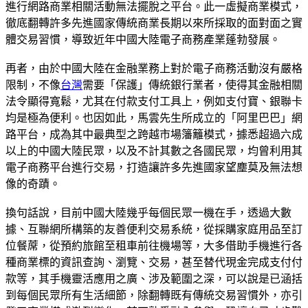
進行網路商業相關活動無法擺脫之平台。此一虛擬商業模式，
徹底翻轉許多先進國家傳統商業長期以來所採取的面對面之實
體交易習慣，導致近年中國大陸電子商務產業蓬勃發展。
再者，由於中國大陸在金融業務上對於電子商務活動沒有嚴格
限制，不像
台灣
需要「保護」傳統銀行業者，使得其金融相關
法令顯得寬鬆，尤其在付款支付工具上，例如支付寶、銀聯卡
均是極為便利。也因如此，馬雲先生所成立的「阿里巴巴」網
路平台，成為其中最典型之跨越市場籓籬模式，據悉超過六成
以上的中國大陸民眾，以及不計其數之各國民眾，均曾利用其
電子商務平台進行交易，打造讓許多先進國家望塵莫及無法想
像的奇蹟。
換句話說，目前中國大陸幾乎每個民眾一機在手，透過大數
據、互聯網所構築的友善便利交易系統，從採購家庭用品至訂
位餐蓆，從預約旅館至租車前往機場等，大多借助手機進行各
種商業標的資訊查詢、瀏覽、交易，甚至替代現金完成支付付
款等，其手機靈活應用之廣、涉及範圍之深，可以說是已涵括
到每個民眾所有生活細節，除翻轉既有傳統交易習慣外，亦引