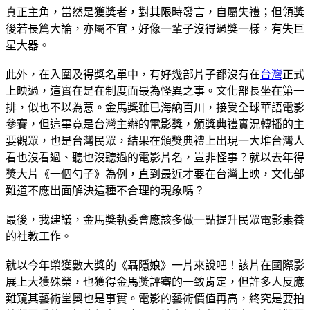
真正主角，當然是獲獎者，對其限時發言，自屬失禮；但領獎
後若長篇大論，亦屬不宜，好像一輩子沒得過獎一樣，有失巨
星大器。
此外，在入圍及得獎名單中，有好幾部片子都沒有在
台灣
正式
上映過，這實在是在制度面最為怪異之事。文化部長坐在第一
排，似也不以為意。金馬獎雖已海納百川，接受全球華語電影
參賽，但這畢竟是台灣主辦的電影獎，頒獎典禮實況轉播的主
要觀眾，也是台灣民眾，結果在頒獎典禮上出現一大堆台灣人
看也沒看過、聽也沒聽過的電影片名，豈非怪事？就以去年得
獎大片《一個勺子》為例，直到最近才要在台灣上映，文化部
難道不應出面解決這種不合理的現象嗎？
最後，我建議，金馬獎執委會應該多做一點提升民眾電影素養
的社教工作。
就以今年榮獲數大獎的《聶隱娘》一片來說吧！該片在國際影
展上大獲殊榮，也獲得金馬獎評審的一致肯定，但許多人反應
難窺其藝術堂奧也是事實。電影的藝術價值再高，終究是要拍