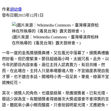
作者
胡幼偉
發布日期
2015年12月1日
(圖片來源：Wikimedia Commons，臺灣導演齊柏林
在所執導的《看見台灣》露天首映會。)
一年一度的金馬獎頒獎典禮，又在風光中落幕了。頒獎典禮雖
然好看，但仍需緊湊。節目超過兩小時，太過冗長。此外，以
今年的節目內容來看，兩位主持人認真賣力，有目共睹，然
而，在此場合，主持人只是串場靈魂人物，不宜過度表現自我
才華，也不適合多話。開場時小秀一段足矣。畢竟，綠葉不宜
遮掩紅花。
其次，頒獎人的角色，也還是綠葉，榮膺頒獎者，已有光環，
廢話少說為宜。有關頒獎者得過幾次大獎或還會不會得獎的言
語，聽起來小鼻小眼而酸腐，只會削弱明星光環，尤應避免。