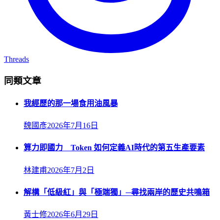
Threads
同類文章
我經歷的那一場食用油風暴
魏國彥
2026年7月16日
算力即國力 Token 如何定義AI時代的第五生產要素
林建甫
2026年7月2日
解構「低級紅」與「極端獨」─尋找兩岸的歷史共鳴箱
黃士修
2026年6月29日