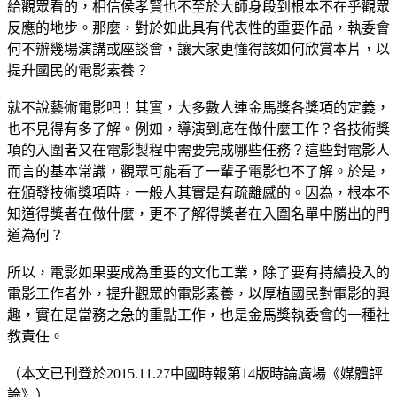
給觀眾看的，相信侯孝賢也不至於大師身段到根本不在乎觀眾
反應的地步。那麼，對於如此具有代表性的重要作品，執委會
何不辦幾場演講或座談會，讓大家更懂得該如何欣賞本片，以
提升國民的電影素養？
就不說藝術電影吧！其實，大多數人連金馬獎各獎項的定義，
也不見得有多了解。例如，導演到底在做什麼工作？各技術獎
項的入圍者又在電影製程中需要完成哪些任務？這些對電影人
而言的基本常識，觀眾可能看了一輩子電影也不了解。於是，
在頒發技術獎項時，一般人其實是有疏離感的。因為，根本不
知道得獎者在做什麼，更不了解得獎者在入圍名單中勝出的門
道為何？
所以，電影如果要成為重要的文化工業，除了要有持續投入的
電影工作者外，提升觀眾的電影素養，以厚植國民對電影的興
趣，實在是當務之急的重點工作，也是金馬獎執委會的一種社
教責任。
（本文已刊登於2015.11.27中國時報第14版時論廣場《媒體評
論》）