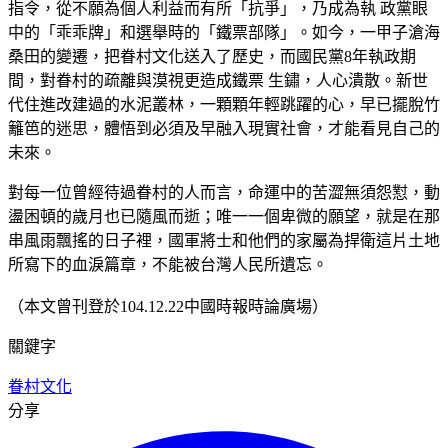
指令，從不願為個人利益而有所「抗爭」，乃成為執 政黨眼
中的「乖乖牌」和選舉時的「鐵票部隊」。如今，一甲子滄海
桑田的變遷，把眷村文化送入了歷史，而國民黨8年執政期
間，對眷村的疏離與漠視更造成鐵票 生鏽，人心潰散。新世
代住進改建過的水泥叢林，一顆顆年輕跳躍的心，早已擺脫竹
籬笆的迷思，體悟到必須及早融入現實社會，才能看見自己的
未來。
對每一位曾經待過眷村的人而言，命運中的苦澀無須怨懟，動
盪困頓的歲月也已隨風而逝；唯一一個卑微的願望，就是在那
串風雨飄搖的日子裡，國軍將士和他們的家屬為捍衛這片土地
所寫下的血淚篇章，不能被台灣人民所遺忘。
（本文曾刊登於104.12.22中國時報時論廣場）
關鍵字
眷村文化
分享