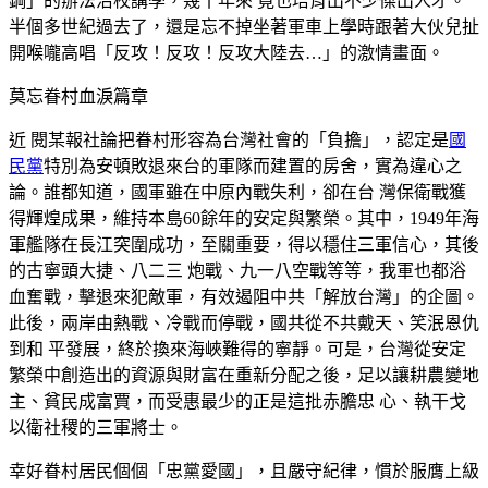
鋼」的辦法治校講學，幾十年來 竟也培育出不少傑出人才。
半個多世紀過去了，還是忘不掉坐著軍車上學時跟著大伙兒扯
開喉嚨高唱「反攻！反攻！反攻大陸去…」的激情畫面。
莫忘眷村血淚篇章
近 閱某報社論把眷村形容為台灣社會的「負擔」，認定是
國
民黨
特別為安頓敗退來台的軍隊而建置的房舍，實為違心之
論。誰都知道，國軍雖在中原內戰失利，卻在台 灣保衛戰獲
得輝煌成果，維持本島60餘年的安定與繁榮。其中，1949年海
軍艦隊在長江突圍成功，至關重要，得以穩住三軍信心，其後
的古寧頭大捷、八二三 炮戰、九一八空戰等等，我軍也都浴
血奮戰，擊退來犯敵軍，有效遏阻中共「解放台灣」的企圖。
此後，兩岸由熱戰、冷戰而停戰，國共從不共戴天、笑泯恩仇
到和 平發展，終於換來海峽難得的寧靜。可是，台灣從安定
繁榮中創造出的資源與財富在重新分配之後，足以讓耕農變地
主、貧民成富賈，而受惠最少的正是這批赤膽忠 心、執干戈
以衛社稷的三軍將士。
幸好眷村居民個個「忠黨愛國」，且嚴守紀律，慣於服膺上級