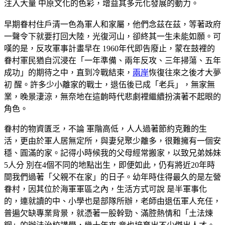
注入大量 中原文化的色彩，增益其多元化發展的動力。
早期眷村住戶清一色為軍人和家屬，他們念茲在茲，等著政府
一聲令下就要打回大陸，光復河山，卻終其一生未能如願。可
嘆的是，反攻軍事計畫早在 1960年代即告廢止，蒙在鼓裡的
眷村軍民猶自沉浸在「一年準備、兩年反攻、三年掃蕩、五年
成功」的期待之中，直到冷戰結束，
兩岸
恢復往來之後才大夢
初 醒。許多少小離家的戰士，退伍後已成「老兵」，無家無
業，晚景淒涼，無奈地在這齣時代悲劇裡繼續扮演著不起眼的
角色。
眷村的物資匱乏，不論 軍階高低，人人過著節約克難的生
活，更由於軍人居無定所，與妻兒聚少離多，很難擁有一個安
穩、圓滿的家。記得小時候我的父母經常搬家，以致兄弟姊妹
5人分 別在4個不同的地點出生，即便如此，仍有將近20年時
間我們過著「父親不在家」的日子。幼年時住得最久的是左營
眷村，因其位於海軍軍區之內，生活方式可說 是半軍事化
的，連就讀的中、小學也是部隊所辦，老師由退伍軍人充任，
普遍欠缺專業背景，就憑著一股幹勁、滿腔熱情和「土法煉