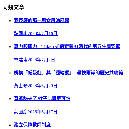
同類文章
我經歷的那一場食用油風暴
魏國彥
2026年7月16日
算力即國力 Token 如何定義AI時代的第五生產要素
林建甫
2026年7月2日
解構「低級紅」與「極端獨」─尋找兩岸的歷史共鳴箱
黃士修
2026年6月29日
登革熱來了 蚊子比鼠更可怕
魏國彥
2026年6月17日
建立保障教師制度