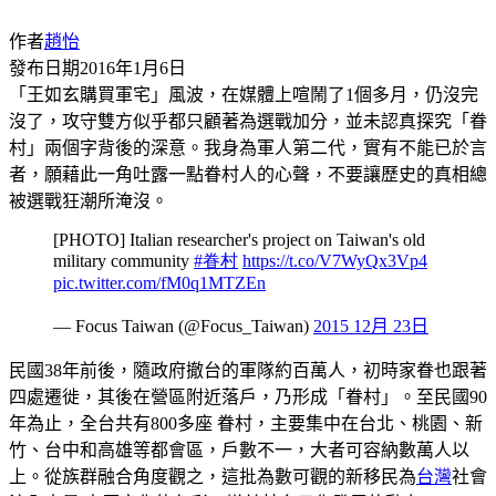
作者
趙怡
發布日期
2016年1月6日
「王如玄購買軍宅」風波，在媒體上喧鬧了1個多月，仍沒完
沒了，攻守雙方似乎都只顧著為選戰加分，並未認真探究「眷
村」兩個字背後的深意。我身為軍人第二代，實有不能已於言
者，願藉此一角吐露一點眷村人的心聲，不要讓歷史的真相總
被選戰狂潮所淹沒。
[PHOTO] Italian researcher's project on Taiwan's old
military community
#眷村
https://t.co/V7WyQx3Vp4
pic.twitter.com/fM0q1MTZEn
— Focus Taiwan (@Focus_Taiwan)
2015 12月 23日
民國38年前後，隨政府撤台的軍隊約百萬人，初時家眷也跟著
四處遷徙，其後在營區附近落戶，乃形成「眷村」。至民國90
年為止，全台共有800多座 眷村，主要集中在台北、桃園、新
竹、台中和高雄等都會區，戶數不一，大者可容納數萬人以
上。從族群融合角度觀之，這批為數可觀的新移民為
台灣
社會