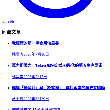
Threads
同類文章
我經歷的那一場食用油風暴
魏國彥
2026年7月16日
算力即國力 Token 如何定義AI時代的第五生產要素
林建甫
2026年7月2日
解構「低級紅」與「極端獨」─尋找兩岸的歷史共鳴箱
黃士修
2026年6月29日
登革熱來了 蚊子比鼠更可怕