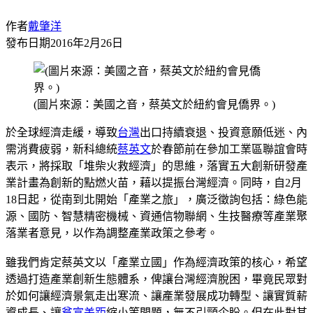
作者
戴肇洋
發布日期
2016年2月26日
(圖片來源：美國之音，蔡英文於紐約會見僑界。)
於全球經濟走緩，導致
台灣
出口持續衰退、投資意願低迷、內
需消費疲弱，新科總統
蔡英文
於春節前在參加工業區聯誼會時
表示，將採取「堆柴火救經濟」的思維，落實五大創新研發產
業計畫為創新的點燃火苗，藉以提振台灣經濟。同時，自2月
18日起，從南到北開始「產業之旅」，廣泛徵詢包括：綠色能
源、國防、智慧精密機械、資通信物聯網、生技醫療等產業聚
落業者意見，以作為調整產業政策之參考。
雖我們肯定蔡英文以「產業立國」作為經濟政策的核心，希望
透過打造產業創新生態體系，俾讓台灣經濟脫困，畢竟民眾對
於如何讓經濟景氣走出寒流、讓產業發展成功轉型、讓實質薪
資成長、讓
貧富差距
縮小等問題，無不引頸企盼。但在此對其