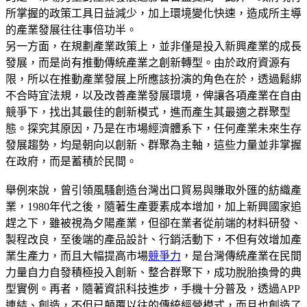
所掌握的政策工具日益減少，加上環境變化快速，造成所主導
的產業發展往往事倍功半。
另一方面，在規劃產業政策上，並非僅是投入新興產業的成長
發展，而是尚有推動傳統產業之創新轉型。由於政府資源有
限，所以在推動產業發展上所應該扮演的角色在於，透過鬆綁
不合時宜法規，以及改善產業發展環境，俾讓各項產業在自由
競爭下，找出其最佳的創新模式，進而產生其最適之群聚型
態。探究其原因，乃是在市場經濟體系下，任何產業未來生存
發展趨勢，均是朝向以創新、群聚為主軸，這些力量並非掌握
在政府，而是蓄積於民間。
舉例來說，曾引領風騷創造台灣出口貿易與賺取外匯的紡織產
業，1980年代之後，隨著生產要素成本增加，加上新興國家追
趕之下，雖被視為夕陽產業，但卻在業者從前端的材料研發、
製程改良，至後端的產品設計、行銷活動下，不但有效增加產
業生產力，而且大幅提高市場
競爭力
，是台灣傳統產業在民間
力量自力自發積極投入創新、整合群聚下，成功脫胎換骨的典
型實例。再者，隨著資訊科技進步，手機十分普及，透過APP
連結、創造，不但已顛覆以往的傳統經營模式，而且也創造了