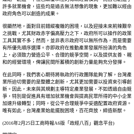
許多就業機會，這些均是過去無法想像的現象，更加難以經由
政府角色可以創造的成果。
很顯然地，面對目前錯縱複雜的困境，以及迎接未來荊辣艱辛
之挑戰，尤其財政赤字偏高壓力之下，政府所可以操作的政策
工具其實不多；然而，並非表示政府可以無所作為，而是需要
有所優先順序選擇。亦即政府在推動產業發展所扮演的角色
上，必須致力營造公平、合理的競爭空間，以及提供友善、親
和的經營環境，俾讓民間所蓄積的創新力量能夠充分發揮。
在此同時，我們衷心期待將執政的行政團隊能夠了解，台灣產
業所迫切需要的是整體之創新，尤其更加需要以投資來引導創
新。因此，未來與其規劃主導特定產業發展，不如透過自由競
爭，特別是促進具有增加就業機會與提高民眾所得的中小企業
加速升級轉型；同時，從公平合理競爭中妥適配置政府資源。
唯有如此，台灣產業始能擺脫困境，百花齊放，締造新猷。
(2016年2月25日工商時報A6版「政經八百」觀念平台)