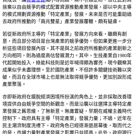
捨棄以自由競爭的模式配置資源推動產業發展，卻以中央主導
的模式規劃資源推動「特定產業」發展，未來是否可能重蹈過
去政府所推動的「兩兆雙星」產業發展覆轍，頗有疑慮。
若從新政府所主導的「特定產業」發展方向來看，雖頗有創
意，而且部分項目是台灣產業的競爭優勢，但如果更進一步分
析這些項目發展內容，其不是與之前政府所推動的產業創新之
方向相同，則為過度高估發展潛力。其中，生技產業自1980年
代起開始投入，綠能科技則是近年喊得頗為響亮，現今觀察其
成果似乎未盡理想。至於國防產業，不但許多關鍵技術難以突
破，而且在全球市場上也是無法取得競爭優勢，更加別說形成
產業聚落。
亦即新政府在擺脫經濟困境所扮演的角色上，並非採取改善環
境提供自由競爭空間的新觀念，而是沿襲以往選擇主導特定產
業發展之舊思維，了無新意。無庸置疑，早期在威權主義時代
控制下，政府具有主導「特定產業」發展力量；不過，近年在
民主潮流制度洗禮下，政府角色已經逐漸退居幕後，取而代之
的是，市場力量對產業發展之影響日益提高。此外，政府現行