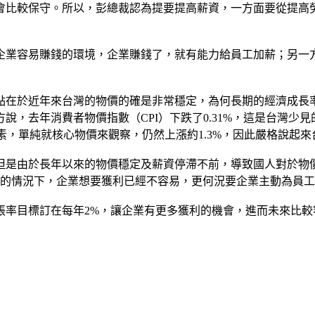
會比較保守。所以，彭總裁認為提要提高薪資，一方面要從提高
企業容易賺錢的環境，企業賺錢了，就有能力給員工加薪；另一
點在於近年來台灣的物價的確是非常穩定，為何長期的經濟成長
說，去年消費者物價指數（CPI）下跌了0.31%，這是台灣少
因素，單純就核心物價來觀察，仍然上漲約1.3%，因此嚴格說起
但是由於長年以來的物價穩定及薪資停滯不前，導致國人對於物
感的情況下，企業想要獲利已經不容易，更何況要企業主動為員
脹率目標訂在每年2%，讓企業有更多獲利的機會，進而未來比