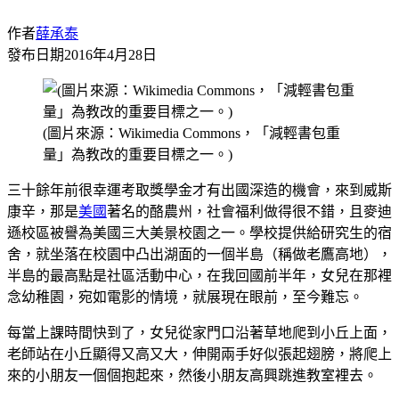
作者
薛承泰
發布日期
2016年4月28日
(圖片來源：Wikimedia Commons，「減輕書包重
量」為教改的重要目標之一。)
三十餘年前很幸運考取獎學金才有出國深造的機會，來到威斯
康辛，那是
美國
著名的酪農州，社會福利做得很不錯，且麥迪
遜校區被譽為美國三大美景校園之一。學校提供給研究生的宿
舍，就坐落在校園中凸出湖面的一個半島（稱做老鷹高地），
半島的最高點是社區活動中心，在我回國前半年，女兒在那裡
念幼稚園，宛如電影的情境，就展現在眼前，至今難忘。
每當上課時間快到了，女兒從家門口沿著草地爬到小丘上面，
老師站在小丘顯得又高又大，伸開兩手好似張起翅膀，將爬上
來的小朋友一個個抱起來，然後小朋友高興跳進教室裡去。