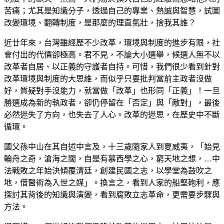
苦痛；尤其是知識分子，透過自己的專業、熱誠與智慧，試圖
改變環境、翻轉制度，是那麼的理直氣壯，捨我其誰？
近廿年來，台灣雖經歷不少改革，環境與制度的進步有限，社
會付出的代價卻極高。君不見，不論大小選舉，候選人無不以
改革者自居、以正義的守護者自持。可惜，我們很少看到針對
改革環境與制度的大思維，而似乎只要批判當前主政者沒做
好，質疑對手沒能力，就當做「改革」也形同「正義」！一旦
勝選成為新的執政者，卻仍停留在「否定」與「敵對」，最後
必然迷失了方向，也失去了人心。改革的迷思，在歷史中不斷
循環。
國父孫中山在其自述中言及，十三歲隨家人到夏威夷，「始見
輪舟之奇，滄海之闊，自是有慕西學之心，窮天地之想，…中
法戰敗之年始決傾覆清廷，創建民國之志，以學堂為鼓吹之
地，借醫術為入世之媒」。換言之，看到人家的船堅砲利，應
探討其背後的知識與演變，看到腐敗立志革命，更需要步驟與
方法。