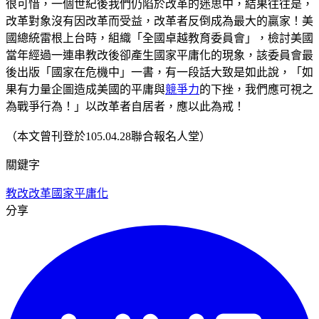
很可惜，一個世紀後我們仍陷於改革的迷思中，結果往往是，
改革對象沒有因改革而受益，改革者反倒成為最大的贏家！美
國總統雷根上台時，組織「全國卓越教育委員會」，檢討美國
當年經過一連串教改後卻產生國家平庸化的現象，該委員會最
後出版「國家在危機中」一書，有一段話大致是如此說，「如
果有力量企圖造成美國的平庸與
競爭力
的下挫，我們應可視之
為戰爭行為！」以改革者自居者，應以此為戒！
（本文曾刊登於105.04.28聯合報名人堂）
關鍵字
教改
改革
國家平庸化
分享