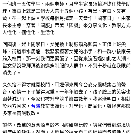
一個班十五位學生、兩個老師，且學生家長須輪流擔任教學助
理，事實上就是三個大人帶十五個小孩，有黑、有白、又有
黃，在一起上課。學校每個月擇定一天當作「國家日」，由家
長來主導，穿著「國服」帶著「國餐」來分享文化，教學方式
人性化、個性化、生活化！
回國後，趕上開學日，女兒換上制服頗為興奮。正值上班尖
峰，街道車水馬龍，我緊緊握著女兒的小手，和一群小孩家長
跨入校門，那一刻我們更緊張了，因從來沒看過如此之人潮。
當女兒說聲拜拜後跑進穿制服的人群中，不到十秒就在我眼前
消失了。
久久捨不得才離開校門，耳邊傳來司令台麥克風喊集合的聲
音，心情一下子變得沉重。一年年過去了，孩子臉上的笑容也
跟著減少了，全家也被升學競爭籠罩數年。我逐漸明白，相對
於西方國家，
台灣
教育集體化、升學化、商品化，難怪有那麼
多家長高喊教改。
誠然，改革的意念源自於不同經驗與比較，讓我們看到環境與
制度中的缺失。然而，人們易於擴大自己的經驗而忽略他人的