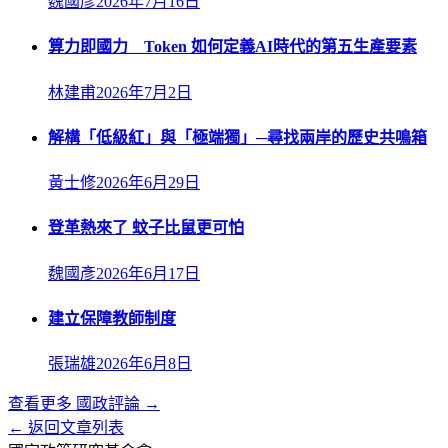
魏國彥
2026年7月16日
算力即國力 Token 如何定義AI時代的第五生產要素
林建甫
2026年7月2日
解構「低級紅」與「極端獨」─尋找兩岸的歷史共鳴箱
黃士修
2026年6月29日
登革熱來了 蚊子比鼠更可怕
魏國彥
2026年6月17日
建立保障教師制度
張瑞雄
2026年6月8日
查看更多
國政評論
→
← 返回文章列表