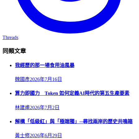
Threads
同類文章
我經歷的那一場食用油風暴
魏國彥
2026年7月16日
算力即國力 Token 如何定義AI時代的第五生產要素
林建甫
2026年7月2日
解構「低級紅」與「極端獨」─尋找兩岸的歷史共鳴箱
黃士修
2026年6月29日