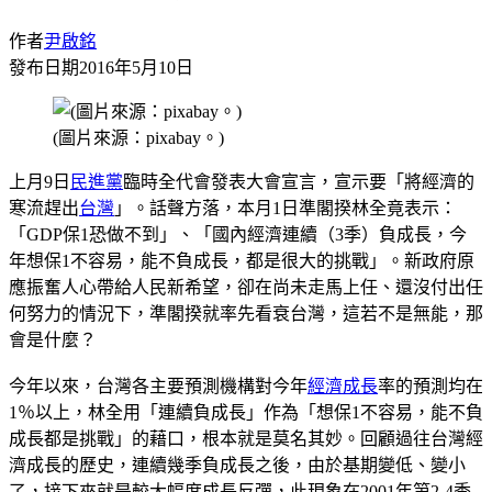
作者
尹啟銘
發布日期
2016年5月10日
(圖片來源：pixabay。)
上月9日
民進黨
臨時全代會發表大會宣言，宣示要「將經濟的
寒流趕出
台灣
」。話聲方落，本月1日準閣揆林全竟表示：
「GDP保1恐做不到」、「國內經濟連續（3季）負成長，今
年想保1不容易，能不負成長，都是很大的挑戰」。新政府原
應振奮人心帶給人民新希望，卻在尚未走馬上任、還沒付出任
何努力的情況下，準閣揆就率先看衰台灣，這若不是無能，那
會是什麼？
今年以來，台灣各主要預測機構對今年
經濟成長
率的預測均在
1％以上，林全用「連續負成長」作為「想保1不容易，能不負
成長都是挑戰」的藉口，根本就是莫名其妙。回顧過往台灣經
濟成長的歷史，連續幾季負成長之後，由於基期變低、變小
了，接下來就是較大幅度成長反彈，此現象在2001年第2-4季