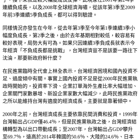
連續負成長，以及2008年全球經濟海嘯，從該年第3季至2009
年前3季連續5季負成長，都可以得到驗證。
同樣情況亦發生在今年，從去年第3季至今年第1季連續3季小
幅度負成長，第2季之後，由於去年基期相對較低，較容易有
較好表現，局勢大有可為。如果只因連續3季負成長就表示今
年經濟「不負成長都是挑戰」，台灣經濟豈不是該要一路往下
沈淪，那要新政府幹什麼？
在民進黨臨時全代會上林全表示，台灣經濟困境和國內投資不
足、過度傾中有關。事實上國內投資不足是從2000年民進黨執
政時開始的，投資率下滑、企業訂單海外生產比率大幅增加、
企業關門家數暴增、新設企業家數大幅減少，此時民進黨政府
之所以能維持台灣有適度的經濟成長，主要就是靠著傾中。
2000年之前，台灣經濟成長主要依靠民間消費和投資。1999年
台灣輸出占GDP僅46.4％，但是民進黨執政之後，台灣經濟結
構轉型為以出口帶動成長；至2007年，台灣輸出占GDP攀升
至69.7％，遠高於2014年韓國的50.6％、大陸的24.6％、日本