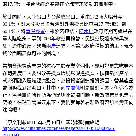
的17.7％，將台灣經濟暴露在全球需求變動的風險中。
於此同時，大陸出口占台灣總出口比重由17.2％大幅升至
30.1％，對大陸投資占台灣對外總投資比重由27.7％驟升到
60.1％，將
兩岸經貿
往來緊密連結，
陳水扁
政府時期可說是在
靠大陸吃穿。等到2008年政黨再輪替，民進黨反過來抹黑抹
紅、逢中必反，砍斷
兩岸
連結，不讓馬政府種樹的結果，現今
終於面臨無蔭可乘的困境。
當前台灣經濟問題的核心在於產業空洞化，幾可說是靠吃老本
在苟延度日。要想改善投資環境以促進投資、扶植新興產業，
就必須融入區域經濟整合，為投資者創造投資誘因、替其產品
或服務找到出海口，其中，
兩岸關係
則是關鍵因素。但迄今為
止，民進黨的所作所為仍是與此背道而馳，新政府無意也無力
突破。在缺乏兩岸元素下，我們就等著看新政府帶領台灣走向
沈淪吧！
（原文刊載於105年5月10日中國時報時論廣場
http://www.chinatimes.com/newspapers/20160510000425-
260109
）