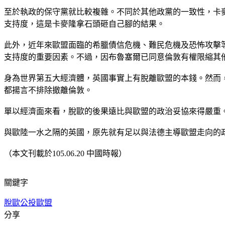
至於執政的保守黨就比較複雜。不同於其他政黨的一致性，卡
支持度，這是卡麥隆拿石頭砸自己腳的結果。
此外，近年來歐盟面臨的希臘債信危機、難民危機及恐怖攻擊
支持度的重要因素。不過，因布魯塞爾已同意倫敦有權限縮其
身為世界第五大經濟體，英國事實上有脫離歐盟的本錢。然而
都揚言不排除撤離倫敦。
單以經濟面來看，脫歐的後果遠比與歐盟的政治妥協來得嚴重
與歐陸一水之隔的英國，原先就有足以與法德主導歐盟走向的
（本文刊載於105.06.20 中國時報）
關鍵字
脫歐公投
歐盟
分享