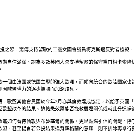
公投之際，驚傳支持留歐的工黨女國會議員柯克斯遭反對者槍殺
長期自信滿滿、認為多數英國人會支持留歐的保守黨首相卡麥隆
。
歡一個由法國或德國主導的強大歐洲，而傾向統合的歐陸國家也
，卻因歐盟權力的逐步擴張而加深歧見。
籍，歐盟其他會員國於今年2月亦與倫敦達成協定，以給予英國
壓歐盟改革的結果。這帖急效藥能否挽救雙邊關係或就此分道揚
黨如何看待倫敦與布魯塞爾的關係，更是點燃引信的關鍵。除了
歐盟，甚至揚言若公投結果違背蘇格蘭的意願，則不排除再舉行