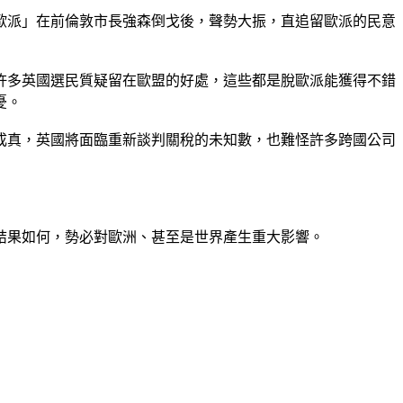
歐派」在前倫敦市長強森倒戈後，聲勢大振，直追留歐派的民意
許多英國選民質疑留在歐盟的好處，這些都是脫歐派能獲得不錯
憂。
成真，英國將面臨重新談判關稅的未知數，也難怪許多跨國公司
結果如何，勢必對歐洲、甚至是世界產生重大影響。