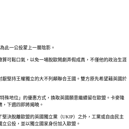
，為此一公投蒙上一層陰影。
總算可鬆口氣，以免一場脫歐鬧劇弄假成真，不僅他的政治生涯
討厭堅持王權獨立的大不列顛聯合王國。雙方原先希望藉英國於
「特殊地位」的優惠方式，換取英國願意繼續留在歐盟。卡麥隆
鑣，下週四即將揭曉。
堅決脫離歐盟的英國獨立黨（UKIP）之外，工黨或自由民主
獨立公投，並以獨立國家身份加入歐盟。