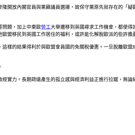
麥隆開放內閣官員與黨籍議員選邊，故保守黨原先就存在的「疑
等問題，加上中東歐
勞工
大舉遷移到英國尋求工作機會，都使得
他歐盟移民到英國工作居住的福利，或許能化解脫歐派的些許擔
，這樣的結果得利於與歐盟會員國的免關稅優惠。一旦脫離歐盟
。
政經實力。長期疏遠產生的孤立感與經濟利益正進行拉鋸，無論