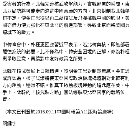
受害者的行為，北韓完善核武攻擊能力，實戰部署的瞬間，東
北亞局勢將可能走向違背中國意願的方向。北京對制裁北韓舉
棋不定，使金正恩得以再三藉核試及飛彈挑戰中國的底限，美
國亦借力使力強化在東北亞的前進部署，導致北京面臨美國兵
臨城下的壓力。
中韓峰會中，朴槿惠回應習近平表示，若北韓棄核，即無部署
薩德系統的必要。此不僅為中、韓安全困境的正解，亦為朴槿
惠爭取民意，再續對中友好政策之所繫。
北韓在核武發展上日趨精進，證明金正恩對制裁無感。金正恩
或許認為，核子試爆將使東亞國際政治板塊構造朝對北韓有利
方向運動，穩賺不賠。惟真正啟動板塊運動的鑰匙應在美、中
手上，北韓的「核武裝之路」無法導航東北亞國家的戰略位
置。
（本文已刊登於2016.09.11中國時報第A11版時論廣場）
關鍵字