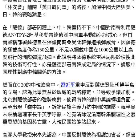
「朴安會」鋪陳「美日
韓同
盟」的路徑，加深中國大陸與美、
日、韓的戰略猜忌。
在「薩德」部署問題上，中、韓僵持不下。中國對南韓利用薩
德AN/TPY-2陸基移動雷達偵測中國軍事動態保持戒心，但首
爾堅稱部署薩德旨在保護南韓免受北韓彈道飛彈威脅，因薩德
的攔截高度僅為150公里，不足以攔截中國在1000公里以上高
度飛行的洲際彈道飛彈。此說明將薩德系統雷達局限於偵搜北
韓的技術可行性，亦是薩德部署南韓成定局的情況下，說服中
國理性對應中韓關係的方法。
然而在G20的中韓峰會中，
習近平
重申反對薩德登陸朝鮮半島
的立場，認為此舉無益於區域的戰略穩定，並導致爭議加劇。
北京對薩德部署的強勢應對，使得南韓的對中輿論轉趨負面，
甚至出現「嫌中論」，訴諸民族主義力抗中國的施壓。韓半島
未來論壇理事長千英宇呼籲，唯有清除混淆南韓集體理性之慕
華思想的基因與亡靈，大韓民國始能站起來。
高麗大學教授宋奉先認為，中國反對薩德為袒護加害者，傷害