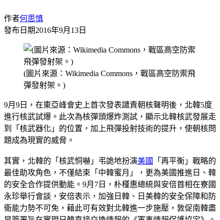
作者
何思慎
發布日期
2016年9月13日
(圖片來源：Wikimedia Commons，戰區高空防禦飛
彈發射架。)
9月9日，在東亞峰會史上首次發表譴責朝核聲明後，北韓5度
進行核武試爆。此次為核彈頭爆炸測試，顯示北韓核武發展走
到「核武器化」的位置，加上飛彈投射技術的提升，使朝核問
題成為現實的威脅。
其實，北韓的「核武恫嚇」弔詭地扮演
美國
「再平衡」戰略的
最佳助攻角色，不僅結束「中韓蜜月」，更為美國推進日、韓
的安全合作提供動能。9月7日，朴槿惠總統與安倍首相在寮國
永珍舉行會談，安倍表示，加強日韓、日美韓的安全保障和防
衛能力勢不可免，藉此可有效對北韓進一步施壓，敦促南韓盡
早簽署旨在實現日韓直接交換情報的《軍事情報保護協定》。