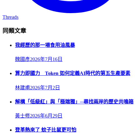
Threads
同類文章
我經歷的那一場食用油風暴
魏國彥
2026年7月16日
算力即國力 Token 如何定義AI時代的第五生產要素
林建甫
2026年7月2日
解構「低級紅」與「極端獨」─尋找兩岸的歷史共鳴箱
黃士修
2026年6月29日
登革熱來了 蚊子比鼠更可怕