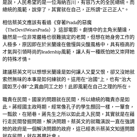
是說，人民希望的是一位海納百川，有容乃大的全民總統。而
總統的風範，說穿了，其實就在自己，正所謂“正己正人”。
相信蔡英文應該有看過《穿著Prada的惡魔
（TheDevilWearsPrada）》這部電影。劇情中的主角米蘭達，
雖然是一位非常嚴格也很難搞定的老闆，但想在她身旁工作的
人極多，原因即在於米蘭達在傲慢與尖酸風格中，具有極高的
才氣與引領時尚的leadership風範，讓人有一種既怕她又崇拜她
的特殊才情。
建議蔡英文可以想想米蘭達是如何讓人又愛又恨，卻又沒她就
索然無味的本事是如何練就的。這用在“治國”上，也有“治大
國如烹小鮮”之異曲同工之妙！此即風範在自己之理的所在。
職責在民間。國家的問題就在民間，所以總統的職責亦是如
此。蔣經國主政時期，經常像孔子的學生顏回一樣，一簞食，
一瓢飲，在陋巷。蔣先生之所以如此走入民間，其實就是在藉
行走民間發掘問題，解決問題。蔡英文的就職演說一直在強調
她的政府是一個解決問題的政府，這已經表示蔡英文知道問題
就在民間，就在基層社會。