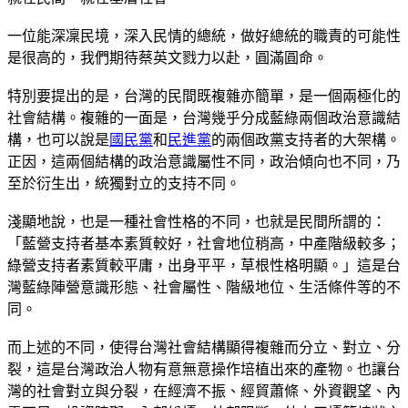
一位能深凜民境，深入民情的總統，做好總統的職責的可能性
是很高的，我們期待蔡英文戮力以赴，圓滿圓命。
特別要提出的是，台灣的民間既複雜亦簡單，是一個兩極化的
社會結構。複雜的一面是，台灣幾乎分成藍綠兩個政治意識結
構，也可以說是
國民黨
和
民進黨
的兩個政黨支持者的大架構。
正因，這兩個結構的政治意識屬性不同，政治傾向也不同，乃
至於衍生出，統獨對立的支持不同。
淺顯地說，也是一種社會性格的不同，也就是民間所謂的：
「藍營支持者基本素質較好，社會地位稍高，中產階級較多；
綠營支持者素質較平庸，出身平平，草根性格明顯。」這是台
灣藍綠陣營意識形態、社會屬性、階級地位、生活條件等的不
同。
而上述的不同，使得台灣社會結構顯得複雜而分立、對立、分
裂，這是台灣政治人物有意無意操作培植出來的產物。也讓台
灣的社會對立與分裂，在經濟不振、經貿蕭條、外資觀望、內