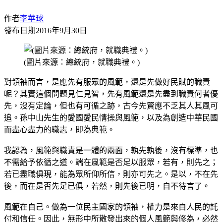
作者
李華球
發布日期
2016年9月30日
(圖片來源：總統府，就職典禮。)
對領袖而言，是應先有服眾的風範，還是先做好民賦的職責
呢？其實這個問題見仁見智，先有風範還是先盡到職責何者優
先，沒有定論，但也有可循之跡，古今先賢應不乏其人其風可
追。孫中山先生的愛國愛民情操與風範，以及為創造中華民國
而盡心盡力的職志，即為典範。
我認為，風範與職責是一體的兩面，孰先孰後，沒有標準，也
不需給予依循之道。端在風範是否足以服眾，若有，則先之；
若已盡職俱現，能為眾所仰所信，則亦可先之。是以，不在先
後，而在是否先足已俱，若然，則先後已明，自不待言了。
風範在自己。做為一位民主國家的領袖，權力是來自人民的託
付和信任。因此，無形中所散發出來的個人風範與修為，必然