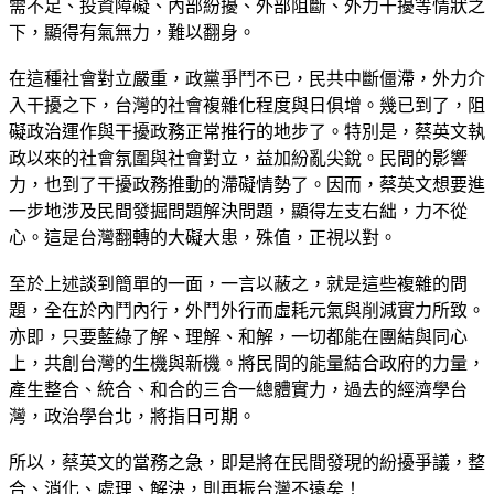
需不足、投資障礙、內部紛擾、外部阻斷、外力干擾等情狀之
下，顯得有氣無力，難以翻身。
在這種社會對立嚴重，政黨爭鬥不已，民共中斷僵滯，外力介
入干擾之下，台灣的社會複雜化程度與日俱增。幾已到了，阻
礙政治運作與干擾政務正常推行的地步了。特別是，蔡英文執
政以來的社會氛圍與社會對立，益加紛亂尖銳。民間的影響
力，也到了干擾政務推動的滯礙情勢了。因而，蔡英文想要進
一步地涉及民間發掘問題解決問題，顯得左支右絀，力不從
心。這是台灣翻轉的大礙大患，殊值，正視以對。
至於上述談到簡單的一面，一言以蔽之，就是這些複雜的問
題，全在於內鬥內行，外鬥外行而虛耗元氣與削減實力所致。
亦即，只要藍綠了解、理解、和解，一切都能在團結與同心
上，共創台灣的生機與新機。將民間的能量結合政府的力量，
產生整合、統合、和合的三合一總體實力，過去的經濟學台
灣，政治學台北，將指日可期。
所以，蔡英文的當務之急，即是將在民間發現的紛擾爭議，整
合、消化、處理、解決，則再振台灣不遠矣！