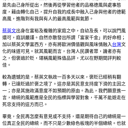
是先由己身所從出，然後再從學習他者的品格德風與處事態
度，藉由轉化自己，提升自我的成長中融入己身與他者的德範
高風，進階到有我與有人的最高風範與氣節。
蔡英文
出身在富裕及複雜的家庭之中，自幼及長，可以說門風
還可，庭訓嚴謹。自然亦散發出所謂「富家千金」的好命相；
加以蔡英文學富西方，亦有將歐洲價值觀與風味情融入
台灣
文
化的味道可見。就其風範而言，台灣人民讚者眾，譏者亦有
之，但褒過於貶，堪稱風範殊值品評，尤以在野期間評判較
佳。
較為遺憾的是，蔡英文執政一百多天以來，褒貶已經稍有翻
轉，已達貶過於褒之境了。這亦是其民意支持度下滑的主因之
一；亦是其施政滿意度不如預期的原由。為此，我們願意進一
言，總統的風範應是全民的指標與學習對象，千萬不能遊走在
死忠支持的這方而已。
畢竟，全民再怎麼有意見或不支持，還是期待自己的總統是一
位真正全民的總統，而不只是少數綠色板塊的半個總統。也就