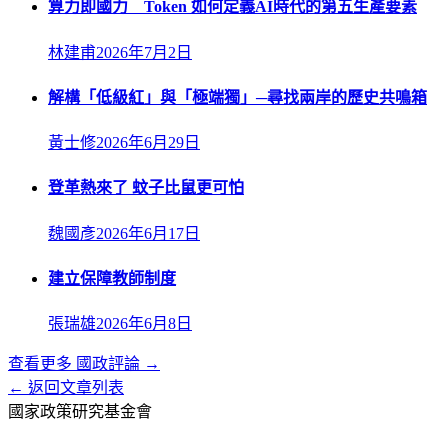
算力即國力 Token 如何定義AI時代的第五生產要素
林建甫
2026年7月2日
解構「低級紅」與「極端獨」─尋找兩岸的歷史共鳴箱
黃士修
2026年6月29日
登革熱來了 蚊子比鼠更可怕
魏國彥
2026年6月17日
建立保障教師制度
張瑞雄
2026年6月8日
查看更多
國政評論
→
← 返回文章列表
國家政策研究基金會