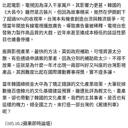
比起電影，電視因為深入千家萬戶，其影響力更甚。韓國的
《大長今》雖然是古裝片，但因為故事精采，竟然在伊朗創下
了超過90%的收視率。台灣本有機會創造台流與韓流競爭，可
惜當年開放有線電視播放廣告，導致廣告量被稀釋，電視台愈
發無力製作高品質的大戲，近年來甚至連成本極低的談話性節
目也連番停播。
振興影視產業，最快的方法，莫如政府補助，可惜資源太分
散，有些通過申請案的業者，因為分到的補助款太少，不得不
放棄。這就是為什麼一年才出現一兩部叫好又叫座的台灣影視
產品，其困難度比起在國際運動賽事得獎，實不遑多讓。
當年韓國總統金大中為了矯正錯誤的文化產業政策，大筆砍掉
數幾百億韓元的文化基礎建設預算，雖遭批評為輕文化、重產
業，卻也帶動了韓國的文化產業。我們的主其事者，是否也有
這樣的魄力，傾全國之力，來打造一部台灣的《屍速列車》
呢？
（105.10.2蘋果即時論壇）