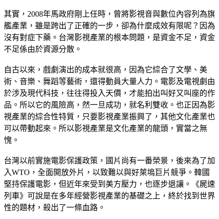
其實，2008年馬政府剛上任時，曾將影視音與數位內容列為旗
艦產業，雖是跨出了正確的一步，卻為什麼成效有限呢？因為
沒有對症下藥。台灣影視產業的根本問題，是資金不足，資金
不足係由於資源分散。
自古以來，戲劇演出的成本就很高，因為它綜合了文學、美
術、音樂、舞蹈等藝術，還得動員大量人力。電影及電視劇由
於涉及現代科技，往往得投入天價，才能拍出叫好又叫座的作
品。所以它的風險高，然一旦成功，就名利雙收。也正因為影
視產業的綜合性特質，只要影視產業振興了，其他文化產業也
可以帶動起來。所以影視產業是文化產業的龍頭，實當之無
愧。
台灣以前實施電影保護政策，國片尚有一番榮景，後來為了加
入WTO，全面開放外片，以致難以與好萊塢巨片競爭。韓國
堅持保護電影，但近年來受到美方壓力，也逐步退讓。《屍速
列車》可說是在多年經營影視產業的基礎之上，終於找到世界
性的題材，殺出了一條血路。