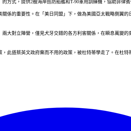
的方式，提供2艘海岸巡防船艦和T-90軍用訓練機，協助菲律
美關係的重要性。在「美日同盟」下，做為美國亞太戰略側翼的
」兩大對立陣營，僅見犬牙交錯的各方利害關係，在瞬息萬變的
策，此道
蔡英文
政府棄而不用的政策，被杜特蒂學走了。在杜特