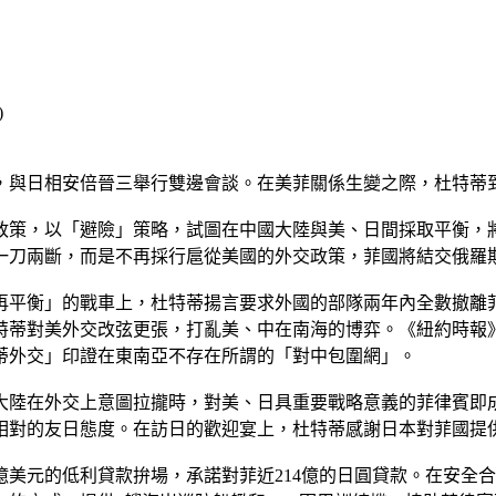
中，與日相安倍晉三舉行雙邊會談。在美菲關係生變之際，杜特蒂
政策，以「避險」策略，試圖在中國大陸與美、日間採取平衡，
一刀兩斷，而是不再採行扈從美國的外交政策，菲國將結交俄羅
再平衡」的戰車上，杜特蒂揚言要求外國的部隊兩年內全數撤離
特蒂對美外交改弦更張，打亂美、中在南海的博弈。《紐約時報
蒂外交」印證在東南亞不存在所謂的「對中包圍網」。
大陸在外交上意圖拉攏時，對美、日具重要戰略意義的菲律賓即
相對的友日態度。在訪日的歡迎宴上，杜特蒂感謝日本對菲國提
0億美元的低利貸款拚場，承諾對菲近214億的日圓貸款。在安