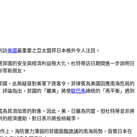
到訪
美國
最重要之亞太盟邦日本格外令人注目。
將菲國的安全與經濟利益極大化。杜特蒂訪日期間進一步說明日
斯等新朋友。
菲國，此無疑是對美軍下逐客令。菲律賓為美國因應南海危局的
》評論指出，菲國的「離美」將使
歐巴馬
總統的「再平衡」遇到
成為其須加恩的對象。因此，美、日雖為同盟，但杜特蒂並非將
供的經濟援助，對日表示將投桃報李。
全合作上，海防實力薄弱的菲國面臨詭譎的南海局勢，亟需日本在