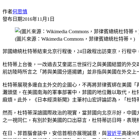
作者
何思慎
發布日期
2016年11月1日
(圖片來源：Wikimedia Commons，菲律賓總統杜特蒂。)
菲國總統杜特蒂結束北京行程後，24日啟程出訪東京，行程
杜特蒂上台後，一改過去艾奎諾三世採行之與美國結盟的外交
前訪陸時所言之「將與美國分道揚鑣」並非指與美國在外交上
杜特蒂展現多邊自主外交的企圖心，不再將菲律賓綁在美國「
灘頭堡，在美國南海的軍事部署中，菲國的地位難以取代，杜
麻煩。此外，《日本經濟新聞》主筆村山宏評論認為，「杜特
然而，杜特蒂深諳國際政治的現實，當菲國向北京示好，中國
之一視同仁，有別於對美國的口出惡言，杜特蒂訪日時，表現
在日、菲首腦會談中，安倍首相亦展現誠意，與
習近平
高達9