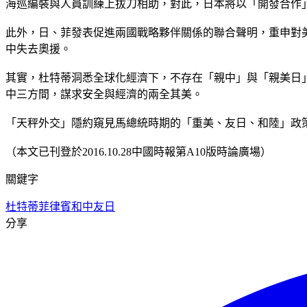
海巡編裝與人員訓練上拔刀相助，對此，日本將以「開發合作」
此外，日、菲發表促進兩國戰略夥伴關係的聯合聲明，重申對
中失去奧援。
其實，杜特蒂洞悉全球化經濟下，不存在「親中」與「親美日
中三方間，謀求安全與經濟的兩全其美。
「天秤外交」隱約窺見馬總統時期的「重美、友日、和陸」政
（本文已刊登於2016.10.28中國時報第A10版時論廣場）
關鍵字
杜特蒂
菲律賓
和中友日
分享