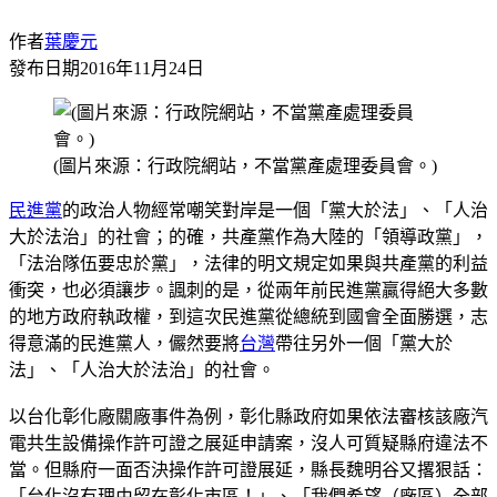
作者
葉慶元
發布日期
2016年11月24日
(圖片來源：行政院網站，不當黨產處理委員會。)
民進黨
的政治人物經常嘲笑對岸是一個「黨大於法」、「人治
大於法治」的社會；的確，共產黨作為大陸的「領導政黨」，
「法治隊伍要忠於黨」，法律的明文規定如果與共產黨的利益
衝突，也必須讓步。諷刺的是，從兩年前民進黨贏得絕大多數
的地方政府執政權，到這次民進黨從總統到國會全面勝選，志
得意滿的民進黨人，儼然要將
台灣
帶往另外一個「黨大於
法」、「人治大於法治」的社會。
以台化彰化廠關廠事件為例，彰化縣政府如果依法審核該廠汽
電共生設備操作許可證之展延申請案，沒人可質疑縣府違法不
當。但縣府一面否決操作許可證展延，縣長魏明谷又撂狠話：
「台化沒有理由留在彰化市區！」、「我們希望（廠區）全部