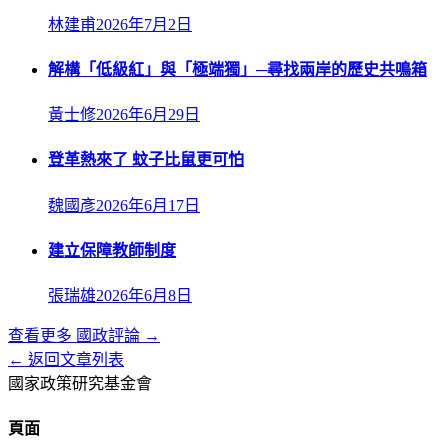
林建甫
2026年7月2日
解構「低級紅」與「極端獨」─尋找兩岸的歷史共鳴箱
黃士修
2026年6月29日
登革熱來了 蚊子比鼠更可怕
魏國彥
2026年6月17日
建立保障教師制度
張瑞雄
2026年6月8日
查看更多
國政評論
→
← 返回文章列表
國家政策研究基金會
頁面