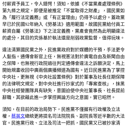
付薪資予員工，令人錯愕！須知，依據《不當黨產處理條例》
第九條之規定，即便是被推定「不當取得之財產」，國民黨如
為「履行法定義務」或「有正當理由」仍得予以處分。蓋政黨
早已於民國92年納入《勞基法》適用範圍，故國民黨給付員工
薪資自屬《勞基法》下之法定義務，黨產會竟然為此明顯違法
的處分，其目的究係基於執法還是削弱政黨監督，值得玩味。
違法清算國民黨之外，民進黨政府對於媒體的干預，手法更令
人髮指。通傳會新官上任，無視憲法對於廣電自由及新聞自由
之保障，也無視行政院過往判定通傳會違法之訴願決定，馬上
開始規畫收回中廣兩個廣播頻道為國有。近日民進黨為了掌控
中央社，更無視《中央社設置條例》對於董事及社長任期保障
的法律明文規定，對中央社進行抄家式的「專案查核」，抹黑
中央社經營團隊具有缺失，意圖迫使中央社董事長、社長提前
辭職，其欲藉此進一步掌控輿論方向之意圖，實已昭然。
須知，在目前的政治局勢下，民進黨不僅握有行政權及立法
權，
蔡英文
總統更將提名司法院院長、副院長等近半數的大法
官。民進黨行政、立法及司法一把抓，國民黨又已被抄家清