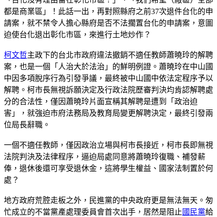
都是商業區」！此話一出，再對照縣府之前37次退件台化的申
請案，就不禁令人擔心縣府是否不法擱置台化的申請案，意圖
迫使台化退出彰化市區，來進行土地炒作？
柯文哲
主政下的台北市政府違法撤銷不適任教師蕭曉玲的解聘
案，也是一個「人治大於法治」的鮮明例證。蕭曉玲在中山國
中因多項脫序行為引發爭議，最終被中山國中依法定程序予以
解聘。柯市長無視訴願決定及行政法院歷審判決均肯認解聘處
分的合法性，僅因蕭曉玲片面宣稱其解聘是遭到「政治迫
害」，就強迫市府法務局及教育局變更解聘決定，最終引發兩
位局長辭職。
一個不適任教師，僅因政治立場與柯市長接近，柯市長即無視
法院判決及法律程序，逼迫局處同意將蕭曉玲復職、補發薪
俸，退休後還可享受退休金，這將學生權益、國家法制置於何
處？
地方政府荒腔走板之外，民進黨的中央政府更是無法無天。匆
忙成立的不當黨產處理委員會首次出手，居然是阻止
國民黨
給