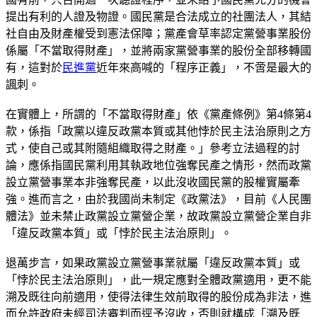
提出有利的人證及物證。國民黨是合法成立的社團法人，其結
社自由及財產權受到憲法保障；黨產會草率認定黨營事業股份
係屬「不當取得財產」，並將兩家黨營事業的股份全部移轉國
有，這對於
民進黨
近年來高喊的「程序正義」，不啻是最大的
諷刺。
在實體上，所謂的「不當取得財產」依《黨產條例》第4條第4
款，係指「政黨以違反政黨本質或其他悖於民主法治原則之方
式，使自己或其附隨組織取得之財產。」參考立法過程的討
論，應係指國民黨利用其執政地位強奪民產之情形，然而政黨
設立黨營事業本非強奪民產，以此沒收國民黨的股權實屬牽
強。進而言之，由於我國尚未制定《政黨法》，目前《人民團
體法》並未禁止政黨設立黨營企業，故政黨設立黨營企業自非
「違反政黨本質」或「悖於民主法治原則」。
退萬步言，如果政黨設立黨營事業就屬「違反政黨本質」或
「悖於民主法治原則」，此一規定應對全體政黨適用，更不能
溯及既往向前適用，使得法律生效前取得的股份成為非法，進
而允許政府未經司法審判而逕予沒收，否則就構成「溯及既