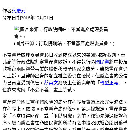
作者
葉慶元
發布日期
2016年12月21日
(圖片來源：行政院網站，不當黨產處理委員會。)
不當黨產處理委員會16日收到成立以來的第3個敗訴裁判，台
北高等行政法院判定黨產會敗訴，不得執行命
國民黨
將中投及
欣裕台兩個黨營事業的股份移轉予國家之處分。雖然黨產會仍
可上訴，且律師出身的顧立雄主委仍在硬拗，但黨產會的公信
力已再度受到傷害，
蔡英文
總統上任後高舉的「
轉型正義
」，
也愈來愈與「不公不義」畫上等號。
黨產會命國民黨移轉股權的處分在程序及實體上都完全違法。
在程序上，依據《不當黨產處理條例》第14條規定，黨產會認
定「不當取得財產」或「附隨組織」之前，都須先經過聽證程
序。然而黨產會在命國民黨將所持有之中投及欣裕台股份移轉
國有前，只召開過一次聽證程序，並未給予國民黨充分的機會