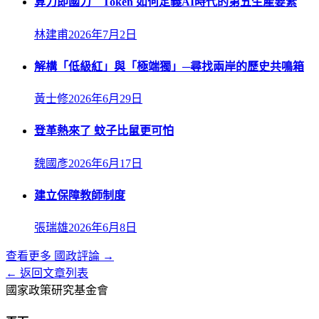
算力即國力 Token 如何定義AI時代的第五生產要素
林建甫
2026年7月2日
解構「低級紅」與「極端獨」─尋找兩岸的歷史共鳴箱
黃士修
2026年6月29日
登革熱來了 蚊子比鼠更可怕
魏國彥
2026年6月17日
建立保障教師制度
張瑞雄
2026年6月8日
查看更多
國政評論
→
← 返回文章列表
國家政策研究基金會