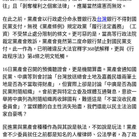
往」且「剝奪權利之個案法律」，應屬當然違憲而無效。
在此之前，黨產會以行政處分命永豐銀行及
台灣
銀行不得對國
民黨支付，無視《黨產條例》規定政黨「履行法定義務」（工
資）不受禁止處分限制的條文。更可惡的是，當高等行政法院
裁定黨產會敗訴，黨產會竟然第二度命銀行禁止對國民黨支
付。此一作為，已明確違反大法官釋字368號解釋，更與《行
政程序法》第4條之明文牴觸。
16日黨產會召開的預備聽證會，更是機關算盡。黨產會通知國
民黨、中廣等到會討論「台灣放送總會土地及嘉義民雄兩筆土
地是否為不當取得財產」，但實際上卻是討論「中廣是否為國
民黨附隨組織」。會前更與特定立委及媒體互通聲息，意欲一
舉將中廣列為附隨組織再收歸國有，難道這是「不當沒收民產
委員會」？當媒體的自主性消失殆盡，我們還能以民主法治國
家自豪嗎？
民進黨與黨產會種種作為與其說是執法，不如說是玩法！黨產
會不少委員就任之前都是知名的人權律師、公法學者，為了政