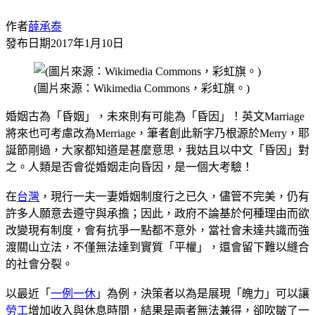
作者
薛承泰
發布日期
2017年1月10日
(圖片來源：Wikimedia Commons，彩虹旗。)
婚姻古為「昏姻」，未來則有可能為「昏因」！英文Marriage
將來也可考慮改為Merriage，筆者創此新字乃根源於Merry，耶
誕節剛過，大家都知道是甚麼意思，我姑且以中文「昏因」對
之。人類是否會從婚姻走向昏因，是一個大考驗！
在
台灣
，現行一夫一妻婚姻制度行之已久，儘管不完美，仍有
許多人願意去遵守與承擔；因此，政府不論基於何種理由而欲
改變現有制度，會有抗爭一點都不意外，當社會未達共識而強
渡關山立法，不僅無法達到實質「平權」，還會留下難以縫合
的社會分裂。
以最近「
一例一休
」為例，決策者以為是展現「魄力」可以讓
勞工
增加收入與休息時間，結果是兩者無法兼得，卻吹皺了一