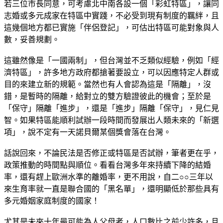
若三位市長同意，可考慮北中南各設一個「彩虹特區」，讓同
志婚或多元成家在特區中實踐，不必受到現有制度的羈絆，且
這幾個地方都已實施「伴侶登記」，可估出特區可能對象與人
數，妥善規劃。
這雖然像是「一國兩制」，但台灣並不乏類似經驗，例如「經
濟特區」，許多地方政府都搶著要設立，可以因應特定人群或
目的來建立新的規範。當然也有人會認為這是「隔離」，沒
錯，是暫時的隔離，給對立的雙方驗證彼此的機會；至於是
「保守」隔離「進步」，還是「進步」隔離「保守」，見仁見
智。如果特區能順利試辦一段時間而發展出人類未來的「新選
項」，說不定有一天諾貝爾某個獎會落在台灣。
話說回來，不論民法是否修正或特區是否試辦，筆者更在乎，
政策推動的時間點與順位。看看台灣多年來持續下降的結婚
率，還有趕上歐洲水準的離婚率，更不用說，自二○○三年以
來生育率就一直是聯合國的「黑名單」，還明顯低於那些具有
多元婚姻家庭制度的國家！
尤其是未來十年最可能為人父母者，人口數比之前少許多，且