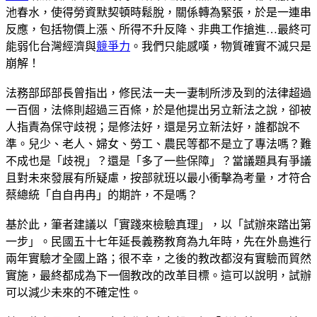
池春水，使得勞資默契頓時鬆脫，關係轉為緊張，於是一連串
反應，包括物價上漲、所得不升反降、非典工作搶進…最終可
能弱化台灣經濟與
競爭力
。我們只能感嘆，物質確實不滅只是
崩解！
法務部邱部長曾指出，修民法一夫一妻制所涉及到的法律超過
一百個，法條則超過三百條，於是他提出另立新法之說，卻被
人指責為保守歧視；是修法好，還是另立新法好，誰都說不
準。兒少、老人、婦女、勞工、農民等都不是立了專法嗎？難
不成也是「歧視」？還是「多了一些保障」？當議題具有爭議
且對未來發展有所疑慮，按部就班以最小衝擊為考量，才符合
蔡總統「自自冉冉」的期許，不是嗎？
基於此，筆者建議以「實踐來檢驗真理」，以「試辦來踏出第
一步」。民國五十七年延長義務教育為九年時，先在外島進行
兩年實驗才全國上路；很不幸，之後的教改都沒有實驗而貿然
實施，最終都成為下一個教改的改革目標。這可以說明，試辦
可以減少未來的不確定性。