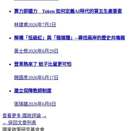
算力即國力 Token 如何定義AI時代的第五生產要素
林建甫
2026年7月2日
解構「低級紅」與「極端獨」─尋找兩岸的歷史共鳴箱
黃士修
2026年6月29日
登革熱來了 蚊子比鼠更可怕
魏國彥
2026年6月17日
建立保障教師制度
張瑞雄
2026年6月8日
查看更多
國政評論
→
← 返回文章列表
國家政策研究基金會