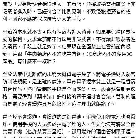
開設「只有吸菸者始得進入」的商店，並採取適當措施禁止非
吸菸者進入時，已經符合了比例原則，不致侵犯拒菸者的權
利，國家不應該採取侵害更大的手段。
雪茄館本來就不太可能有拒菸者進入消費，如果要保障民眾拒
菸的權利，要求雪茄館不得雇用非吸菸者，不得讓非吸菸者進
入消費，手段上就足夠了。結果現在全面禁止在雪茄館內吸
菸，這跟「牛肉麵店內不准吃牛肉麵，3C商店內不准使用3C
產品」有什麼不一樣呢？
至於法案中更離譜的規範大概算電子煙了。將電子煙納入菸害
防制法規範，是正確的做法，畢竟電子煙本質上就是一種香菸
的替代品，然而管制的手段是全面嚴禁，比一般香菸管制更嚴
格，需要得到「藥事法」許可後的電子煙才會合法，管制的理
由是電子煙會爆炸具有危險性，這些理由就離譜了。
電子煙不會爆炸，會爆炸的是鋰電池，手機使用鋰電池也會爆
炸。使用手機的人遠多於抽電子煙的人，但是你沒有聽過全面
禁賣手機（也許禁賣三星吧），卻用爆炸的理由管制電子煙，