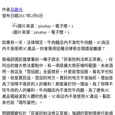
作者
呂啟元
發布日期
2017年2月6日
(圖片來源：pixabay，電子煙。)
如果有一天，法律規定，牛肉麵店內不准吃牛肉麵，3C商店
內不准使用3C產品，你會覺得這種法律很合理還是離譜？
衛福部國民健康署前一陣子提出「菸害防制法修正草案」，在
列出的幾大修法重點中，有一項是擴大禁菸場所範圍，未來酒
吧、夜店及「雪茄館」全面禁菸。什麼是雪茄館，看名字也知
道，就是賣菸品、雪茄的地方。賣菸的地方不准抽菸，理由是
為了保障不吸菸的人的權利！那麼基於同一理由，為了保障不
吃牛肉的人的權利，牛肉麵店內不准吃牛肉麵，為了避免3C
產品電磁波對人體的危害，3C商店內不准使用3C產品，看起
來也就「理所當然」。
問題關鍵在於「菸害防制法修正草案」強調的管制措施可能規