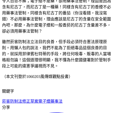
令人百思不解；電子煙不是藥，卻用藥事法管制，理由是因為
含有尼古丁，而尼古丁是一種藥！同樣含有尼古丁的香煙不必
用藥事法管制，同樣含有尼古丁的番茄（你沒看錯，我沒寫
錯）不必用藥事法管制，理由應該是尼古丁的含量在安全範圍
內吧，那麼，為什麼電子煙和一般香菸的尼古丁含量差不多，
卻必須用藥事法管制？
雖然菸害防制法立法目的良善，但手段必須符合憲法原理原
則。用懶人包的說法，我們不能為了拒絕毒品這個良善的目
的，就採用菲律賓杜特蒂的手段，將任何吸毒、販毒的人當場
格殺勿論！這個道理很明顯，我不懂為什麼國健署對於管制手
段上可能的違憲爭議視而不見。
（本文刊登於1060203風傳媒觀點投書）
關鍵字
菸害防制法修正草案
電子煙
藥事法
分享