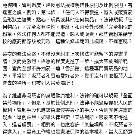
範模糊、管制過度，違反憲法授權明確性原則及比例原則，有
違憲之虞。例如：第14條，「任何人不得製造、輸入或販賣菸
品形狀之糖果、點心、玩具或其他任何物品」，法律規範「任
何物品」，完全沒有彈性，那麼，和香菸外形幾乎完全相似的
粉筆，依法任何人都不能製造、輸入或販賣，那些賣粉筆給學
校的廠商都應該被罰款！這種法條規範如此模糊，不違憲嗎？
這次的修法草案，不僅沒有糾正上次修法可能留下的違憲爭
議，反而更激烈，違憲的程度更進了一步。擴大禁菸場所範
圍，室內全部不許抽菸，連「雪茄館」這種專門賣菸品的地
方，平常除了吸菸者和雪茄愛好者外，幾乎沒有什麼拒菸人士
會去的場所，也被列入禁菸場所！
為了維護非吸菸者的身體健康權利，法律的確可以規範「全面
禁菸場所」，但是，基於比例原則，法律不能過度侵犯人民的
權利，管制手段也應該採取侵害最小的手段，否則就有違憲的
疑慮。舉例來說，如果法律規定「某些場所，吸菸者不得進
入，違者處罰」，相對的，也應容許「某些場所，不吸菸者不
得進入」。畢竟工作權也是憲法保障的基本權利，當人民願意