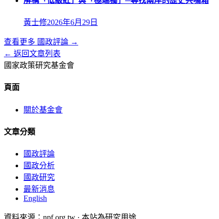
解構「低級紅」與「極端獨」─尋找兩岸的歷史共鳴箱
黃士修
2026年6月29日
查看更多
國政評論
→
← 返回文章列表
國家政策研究基金會
頁面
關於基金會
文章分類
國政評論
國政分析
國政研究
最新消息
English
資料來源：npf.org.tw · 本站為研究用途