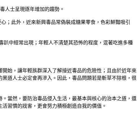
中涉毒人士呈現逐年增加的趨勢。
憂心；此外，近來新興毒品常偽裝成糖果零食，色彩鮮豔吸引
在毒趴中經常出現；年輕人不清楚其恐怖的程度，混著吃進多種
響開始，讓年輕族群深入了解接近毒品的危險性；且由於近年來
的黑道人士必定會再滲入。因此，毒品問題若是斬草不除根，很
跡。當然，要防治毒品侵入生活，最基本與核心的治本之道，還
生活習慣的戕害，更會努力積極創造自我的價值。