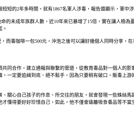
不過短短的2年多時間，就有1867名軍人涉毒，報告還顯示，軍
命的未成年族群人數，近10年來已暴增了15倍，實在讓人極為
起。
覺，而毒咖啡一包500元，沖泡之後可以讓好幾個人同時分享，
須共同合作，建立通報與聯繫的管道，從教育毒品對一個人的影
織，一定要追緝到底、絕不鬆手，因為只要稍有破口，販毒上游
察、關心自己孩子的作息、所交往的朋友，就會發現一些蛛絲馬
他才懂得要好好珍惜自己，如此，他不僅會遠離吸食毒品等不當