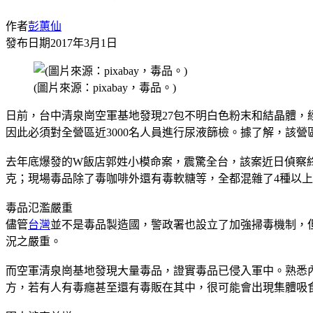
作者
彭蕙仙
發布日期
2017年3月1日
(圖片來源：pixabay，毒品。)
日前，台中清泉崗空軍基地發現27包不明白色粉末和結晶體
因此必須對全營區近3000名人員進行尿液篩檢。據了解，該
去年底爆發的W飯店郭姓小模命案，震驚全台，該案近日偵察
克；現場毒品除了毒咖啡外還有毒軟糖等，全都混雜了4種以
毒品氾濫嚴重
儘管
台灣
並不是毒品製造國，警政署也設立了加強掃毒機制，
況之嚴重。
而空軍清泉崗基地發現大量毒品，證實毒品已侵入軍中。熟悉
方，若有人有毒癮甚至還有毒販在其中，很可能會出現集體吸