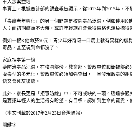
軍人涉案益增
事實上，根據審計部的調查報告顯示，從2013年到2015年，
「毒癮者年輕化」的另一個問題是校園毒品泛濫，例如使用K他
人；而初期癮頭不大時，或許年輕族群會覺得價格也還負擔得
例如一根K他命菸50元，青少年好奇吸一口馬上就有異樣的感
毒品，甚至玩到命都沒了。
家庭拒毒第一線
要防治毒品氾濫，在校園部份，教育部、警政單位和衛福部必
販毒型的多元化，警政單位必須加強查緝，一旦發現販毒的組
快又會死灰復燃。
此外，家長更是「拒毒防線」中，不可或缺的一環。透過多觀
是要讓年輕人的生活得有盼望、有目標，認知到生命的寶貴，
（本文刊載於2017年2月23日台灣醒報）
關鍵字