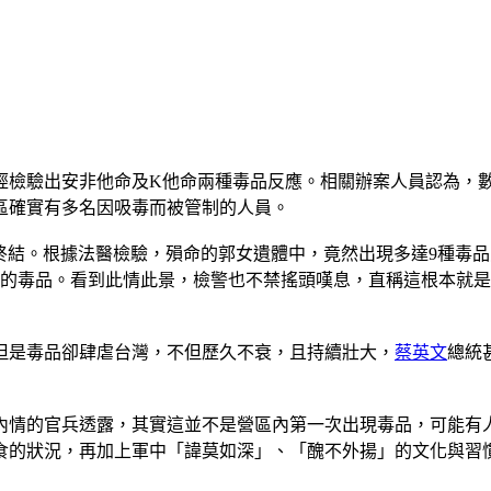
，經檢驗出安非他命及K他命兩種毒品反應。相關辦案人員認為，
營區確實有多名因吸毒而被管制的人員。
終結。根據法醫檢驗，殞命的郭女遺體中，竟然出現多達9種毒
上的毒品。看到此情此景，檢警也不禁搖頭嘆息，直稱這根本就
但是毒品卻肆虐台灣，不但歷久不衰，且持續壯大，
蔡英文
總統
內情的官兵透露，其實這並不是營區內第一次出現毒品，可能有
食的狀況，再加上軍中「諱莫如深」、「醜不外揚」的文化與習