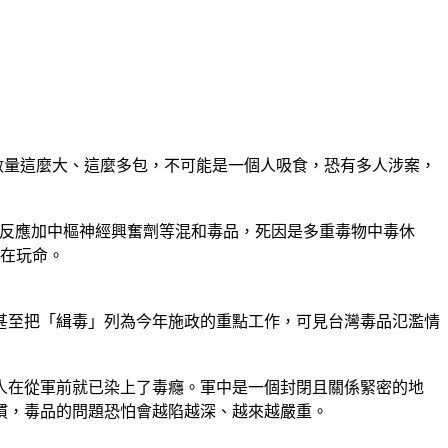
數量這麼大、這麼多包，不可能是一個人吸食，恐有多人涉案，
品反應加中樞神經興奮劑等混和毒品，死因是多重毒物中毒休
是在玩命。
甚至把「緝毒」列為今年施政的重點工作，可見台灣毒品氾濫情
人在從軍前就已染上了毒癮。軍中是一個封閉且關係緊密的地
慣，毒品的問題恐怕會越陷越深、越來越嚴重。