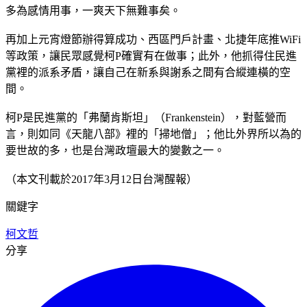
多為感情用事，一爽天下無難事矣。
再加上元宵燈節辦得算成功、西區門戶計畫、北捷年底推WiFi
等政策，讓民眾感覺柯P確實有在做事；此外，他抓得住民進
黨裡的派系矛盾，讓自己在新系與謝系之間有合縱連橫的空
間。
柯P是民進黨的「弗蘭肯斯坦」（Frankenstein），對藍營而
言，則如同《天龍八部》裡的「掃地僧」；他比外界所以為的
要世故的多，也是台灣政壇最大的變數之一。
（本文刊載於2017年3月12日台灣醒報）
關鍵字
柯文哲
分享