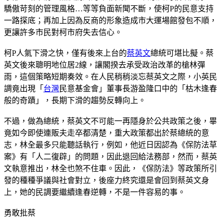
驕傲苛刻的管理風格…等等負面新聞不斷，使柯P的民意支持
一路探底；再加上因為反商的形象造成市大運場館發包不順，
更讓許多市民對柯市府失去信心。
柯P人氣下滑之快，僅有後來上台的
蔡英文
總統可堪比擬。蔡
英文後來聰明地位居2線，讓閣揆去承受政治改革的槍林彈
雨，這個策略短期奏效。在人民稍稍淡忘蔡英文之際，小英民
調竟出現「
台灣
民意基金會」董事長游盈隆口中的「枯木逢春
般的奇蹟」，長期下滑的趨勢反轉向上。
不過，做為總統，蔡英文不可能一再隱身於公共政策之後，畢
竟如今即使連販夫走卒都清楚，重大政策都出於蔡總統的意
志，林全最多只能聽話執行，例如，他近日因認為《保防法草
案》有「人二復辟」的問題，因此退回給法務部，然而，蔡英
文執意推出，林全也煞不住車。因此，《保防法》等政策所引
發的種種爭議與社會對立，後座力終究還是會回到蔡英文身
上，她的民調要繼續逢春逆轉，不是一件容易的事。
勇敢批蔡