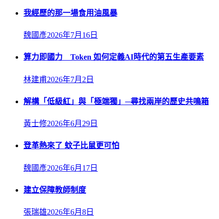
我經歷的那一場食用油風暴
魏國彥
2026年7月16日
算力即國力 Token 如何定義AI時代的第五生產要素
林建甫
2026年7月2日
解構「低級紅」與「極端獨」─尋找兩岸的歷史共鳴箱
黃士修
2026年6月29日
登革熱來了 蚊子比鼠更可怕
魏國彥
2026年6月17日
建立保障教師制度
張瑞雄
2026年6月8日