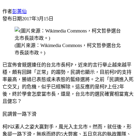
作者
彭蕙仙
發布日期
2017年3月15日
(圖片來源：Wikimedia Commons，柯文哲參選台北
市長談市政。)
已宣佈會競選連任的台北市長柯P，近來的言行舉止越來越平
穩，頗有回歸「正常」的趨勢，民調也顯示，目前柯P的支持
率最高，勝過已表態或未表態的藍綠選將。之前「民調進入死
亡交叉」的危機，似乎已經解除。這反應的是柯P上任2年
後，終於學會怎麼當市長，還是，台北市的選民確實相當寬大
且健忘？
民調曾一路下滑
柯P以素人之姿大贏對手，風光入主北市。然而，就任後，形
象卻一路下滑，無疾而終的5大弊案、五日京兆的執政團隊、