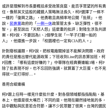
或許是理解到市長要概括承受政策良窳、能否孚眾望的所有責
任，像蔡英文這般的藏鏡人策略無法長久，柯P選擇了一條不
一樣的「復興之路」，他勇敢且高頻率地公開「批蔡」。他
說，
民進黨
政府的「
一例一休
政策管太多、缺乏彈性，很不
智，」甚至說出「天怒人怨」這麼重的批評；對陸生涉及共諜
案，柯P說，不要因為1、2個學生就「一竿子打翻一船的
人」，他還進一步說，「校園裡也一定有CIA的人。」
針對廢核議題，柯P說，把核電廠關掉並不能解決問題，政府
的責任是推出替代能源政策；下班收到Line的訊息算加班，柯
P回應：「哪有這麼好賺的？」中華隊在經典賽連輸3場，柯P
除了批表現不好，也不忘回防強調，就算蓋了大巨蛋，也不見
得就一定打得好…。
善用合縱連橫
柯P跟上任時一樣見什麼批什麼，對各個領域都指指點點，基
本上，他還是很大嘴巴；不同的是，他現在顯然接地氣的多，
話中觀點與民意若合符節，讓不少民眾聽了很爽。台灣的選民