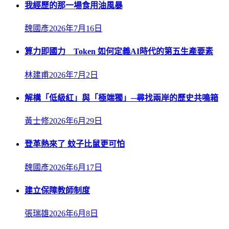
我經歷的那一場食用油風暴
魏國彥
2026年7月16日
算力即國力 Token 如何定義AI時代的第五生產要素
林建甫
2026年7月2日
解構「低級紅」與「極端獨」─尋找兩岸的歷史共鳴箱
黃士修
2026年6月29日
登革熱來了 蚊子比鼠更可怕
魏國彥
2026年6月17日
建立保障教師制度
張瑞雄
2026年6月8日