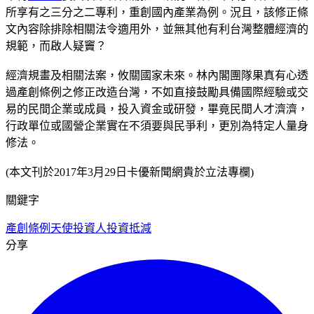
所享有之三分之二專利，重創國內產業為例。況且，該修正條
文內容除排除相關法令適用外，並無其他有利台灣整體經濟的
規範，而啟人疑竇？
經濟規畫及相關法案，攸關國家未來。林內閣團隊果真有心透
過產創條例之修正改造台灣，不如直接鼓勵具備國際經驗或交
易的民間企業或成員，投入資金或研發，畢竟民間人才濟濟，
行政單位或國營企業實在不須要與民爭利，更別為特定人量身
修法。
(本文刊於2017年3月29日卡優新聞網貴於立法專欄)
關鍵字
產創條例
天使投資人
投資抵減
分享