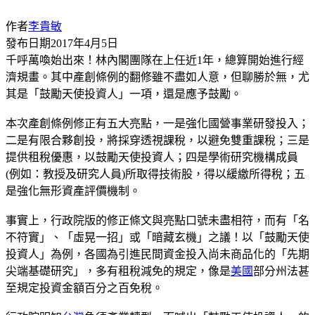
作者
李貴敏
發布日期
2017年4月5日
千呼萬喚始出來！林內閣團隊在上任近1年，總算開始進行經
濟規畫。其中產創條例的翻修雖不盡如人意，但聊勝於無，尤
其是「鼓勵天使投資人」一項，還是應予鼓勵。
本次產創條例修正有五大亮點，一是強化國營事業研發投入；
二是有限合夥創投，將採穿透視課稅，以避免雙重課稅；三是
提供租稅優惠，以鼓勵天使投資人；四是學術研究機構成員
(例如：教授及研究人員)所取得技術股，得以緩繳所得稅；五
是強化無形資產評價機制。
事實上，行政院版的修正條文與亮點口號未盡相符，而有「名
不符實」、「虛晃一招」或「暗藏玄機」之議！以「鼓勵天使
投資人」為例，各國為引進民間資金投入尚未商品化的「先期
尖端基礎研究」，多有租稅減免的規定，像是
美國
部分州法甚
至規定投資金額百分之百免稅。