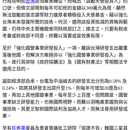
行政院明知
台灣
急須產業轉型，而喊出「鼓勵天使投資人」的
口號，但條文卻限制每年可扣抵的金額以300萬元為限，顯然
無法鼓勵如張忠謨等財力雄厚者積極投入天使基金，藉以強化
台灣未來發展所需的技術。何況，適用該投資抵減的資格與範
圍，仍待中央主管機關會同財政部訂之；換言之，只要有稅收
考量或財政部不同意，終難以落實或是效果有限。
至於「強化國營事業研發投入」一項，雖說台灣研發支出嚴重
落後他國，但解決方案絕非以「強化國營事業研發投入」為
名，遂行其排除《政府採購法》及《國有財產法》等相關法令
適用之目的。
誠如經濟部自承，台電及中油過去的研發支出分別為0.58% 及
0.24%，如將其研發支出提升至1%，則每年可增加26億及63
億，再加上其他國營事業，每年至少上百億。但問題是，國營
事業缺乏研發能力，也無國際視野，而難以洞曉產業趨勢與尖
端技術，其更乏智財國際談判及協商人才，而無法善用研發成
果。
早有
民進黨
委員及業者曾痛批工研院「保證不告」韓國三星其