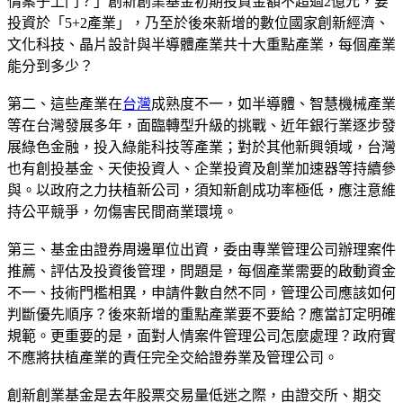
情案子上門？」創新創業基金初期投資金額不超過2億元，要
投資於「5+2產業」，乃至於後來新增的數位國家創新經濟、
文化科技、晶片設計與半導體產業共十大重點產業，每個產業
能分到多少？
第二、這些產業在
台灣
成熟度不一，如半導體、智慧機械產業
等在台灣發展多年，面臨轉型升級的挑戰、近年銀行業逐步發
展綠色金融，投入綠能科技等產業；對於其他新興領域，台灣
也有創投基金、天使投資人、企業投資及創業加速器等持續參
與。以政府之力扶植新公司，須知新創成功率極低，應注意維
持公平競爭，勿傷害民間商業環境。
第三、基金由證券周邊單位出資，委由專業管理公司辦理案件
推薦、評估及投資後管理，問題是，每個產業需要的啟動資金
不一、技術門檻相異，申請件數自然不同，管理公司應該如何
判斷優先順序？後來新增的重點產業要不要給？應當訂定明確
規範。更重要的是，面對人情案件管理公司怎麼處理？政府實
不應將扶植產業的責任完全交給證券業及管理公司。
創新創業基金是去年股票交易量低迷之際，由證交所、期交