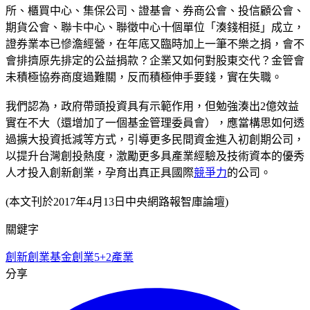
所、櫃買中心、集保公司、證基會、券商公會、投信顧公會、
期貨公會、聯卡中心、聯徵中心十個單位「湊錢相挺」成立，
證券業本已慘澹經營，在年底又臨時加上一筆不樂之捐，會不
會排擠原先排定的公益捐款？企業又如何對股東交代？金管會
未積極協券商度過難關，反而積極伸手要錢，實在失職。
我們認為，政府帶頭投資具有示範作用，但勉強湊出2億效益
實在不大（還增加了一個基金管理委員會），應當構思如何透
過擴大投資抵減等方式，引導更多民間資金進入初創期公司，
以提升台灣創投熱度，激勵更多具產業經驗及技術資本的優秀
人才投入創新創業，孕育出真正具國際
競爭力
的公司。
(本文刊於2017年4月13日中央網路報智庫論壇)
關鍵字
創新創業基金
創業
5+2產業
分享