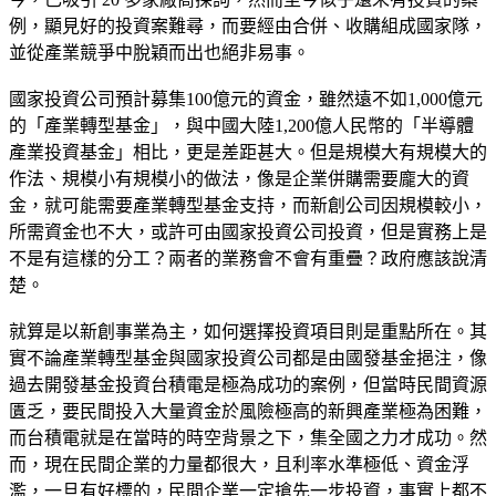
例，顯見好的投資案難尋，而要經由合併、收購組成國家隊，
並從產業競爭中脫穎而出也絕非易事。
國家投資公司預計募集100億元的資金，雖然遠不如1,000億元
的「產業轉型基金」，與中國大陸1,200億人民幣的「半導體
產業投資基金」相比，更是差距甚大。但是規模大有規模大的
作法、規模小有規模小的做法，像是企業併購需要龐大的資
金，就可能需要產業轉型基金支持，而新創公司因規模較小，
所需資金也不大，或許可由國家投資公司投資，但是實務上是
不是有這樣的分工？兩者的業務會不會有重疊？政府應該說清
楚。
就算是以新創事業為主，如何選擇投資項目則是重點所在。其
實不論產業轉型基金與國家投資公司都是由國發基金挹注，像
過去開發基金投資台積電是極為成功的案例，但當時民間資源
匱乏，要民間投入大量資金於風險極高的新興產業極為困難，
而台積電就是在當時的時空背景之下，集全國之力才成功。然
而，現在民間企業的力量都很大，且利率水準極低、資金浮
濫，一旦有好標的，民間企業一定搶先一步投資，事實上都不