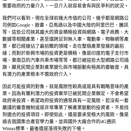
需要政府的力量介入，一旦介入就容易會有與民爭利的狀況。
我們可以看到，現在全球前幾大市值的公司，幾乎都是網路公
司例如Google、臉書，亞馬遜以及中國大陸的阿里巴巴、騰訊
等，這些公司挾其龐大的資金積極投資與網路、電子商務、大
數據等相關產業，甚至還跨足到無人車、電動車、物聯網等產
業，都已經搶佔了最前瞻的領域，走在整個產業發展的最前
緣；而對於新興市場的投資更是積極，像是印度的電子支付市
場、東南亞的汽車共乘市場等等，都已被這些大型網路公司插
旗，顯見民間企業對產業變化與市場脈動有極高的靈敏度，具
有潛力的產業根本不需政府介入。
因此可能投資的對象，就是風險性較高或是具有戰略意味的產
業。因為有獲利潛力的投資案早已被民間企業鎖定，不會希望
政府來投資，希望政府投資的通常具有一定風險，若沒有一套
嚴謹的審查機制或是非常專業了解產業脈動的投資者，不易找
到適合的投資項目，即使如此，還是要承受極大的風險，像是
過去我國集合產官學力量，並與國外大廠合作的4G通訊
Wimax標準，最後還是落得失敗的下場。