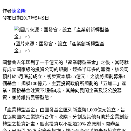
作者
陳金隆
發布日期
2017年5月9日
(圖片來源：國發會，設立「產業創新轉型基
金」。)
國發會去年匡列了一千億元的「產業轉型基金」之後，當時就
有成立國家級的投資公司的規劃，經過半年多的籌備，該公司
預計於5月底前成立，初步資本額2.5億元，之後將規劃募集3
個基金，規模100億元，主要投資政府所規劃的「五加二」產
業，國發基金注資不超過4成，其餘向民間企業及泛公股募
資，並將維持民營型態。
「產業轉型基金」由國發基金匡列新臺幣1,000億元設立，旨
在協助國內企業進行合併、收購、分割及其他有助於企業創新
轉型之投資計畫，個案投資以不超過20% 為原則。開辦至
今，已吸引 20 多家廠商探詢，然而至今似乎還未有投資的案