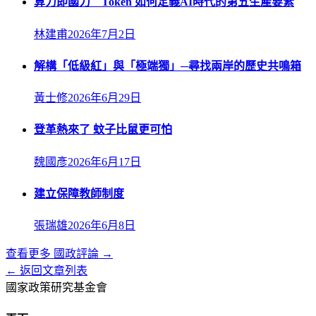
算力即國力 Token 如何定義AI時代的第五生產要素
林建甫
2026年7月2日
解構「低級紅」與「極端獨」─尋找兩岸的歷史共鳴箱
黃士修
2026年6月29日
登革熱來了 蚊子比鼠更可怕
魏國彥
2026年6月17日
建立保障教師制度
張瑞雄
2026年6月8日
查看更多
國政評論
→
← 返回文章列表
國家政策研究基金會