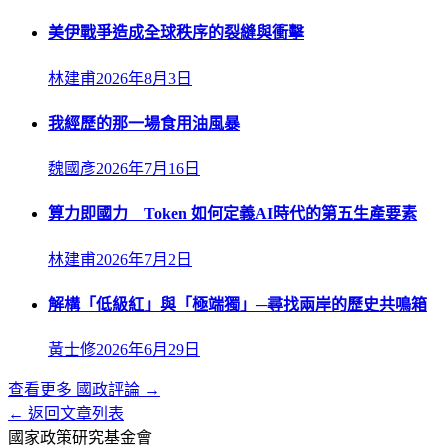
美伊戰爭造成全球秩序的裂縫與衝擊
林建甫
2026年8月3日
我經歷的那一場食用油風暴
魏國彥
2026年7月16日
算力即國力 Token 如何定義AI時代的第五生產要素
林建甫
2026年7月2日
解構「低級紅」與「極端獨」─尋找兩岸的歷史共鳴箱
黃士修
2026年6月29日
查看更多
國政評論
→
← 返回文章列表
國家政策研究基金會