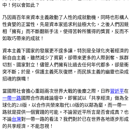
中！何以會如此？
乃因兩百年來資本主義啟動了人性的成就動機，同時也形構人
性貪婪的正當性，先是資本家追求利益極大化，之後人們因競
相「擁有」而不斷翻新手法，使得苦幹所獲得的獎賞，反而不
如取巧帶來的成就！
資本主義下國家的發展更不遑多讓，特別是全球化夾著經濟的
新自由主義，雖然減少了貧窮，卻帶來更多的人際剝奪、族群
切割、國家對立！儘管人們擁有比過去任何年代都多，卻是衝
突不斷；於是，保護主義死灰復燃，而民族主義的幽靈也染成
招魂的旗幟！
當國際社會擔心重蹈兩次世界大戰的後塵之際，日昨
習近平
在
一帶一路
國際合作高峰論壇中，即嘗試以「共享經濟」做為全
球化的2.0版，以合作共榮來取代1.0版的以鄰為壑，而一帶一
路就是提供一個實踐的可能。不論習近平所言是否會成真？也
不論
台灣
對一帶一路的看法？我們對於已在世界各地逐步形成
的共享經濟，不能忽視！