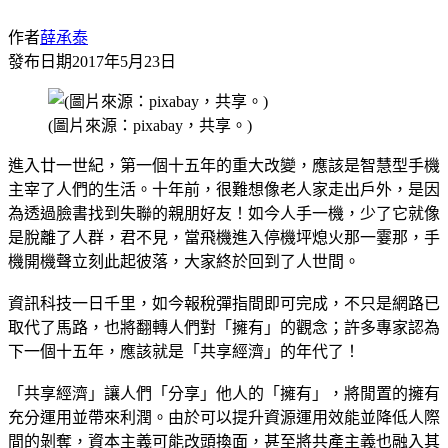
作者
薛承泰
發布日期
2017年5月23日
(圖片來源：pixabay，共享。)
進入廿一世紀，第一個十五年的重大改變，應該是智慧型手機
主宰了人們的生活。十年前，很難想像老人家走出戶外，是因
為透過臉書找到失聯的親朋好友！如今人手一機，少了它就像
是脫離了人群，君不見，當飛機進入停機坪熄火那一霎那，手
機開機聲立刻此起彼落，大家終於回到了人世間。
資訊科技一日千里，如今報稅彈指間即可完成，不只是網路已
取代了馬路，也將翻轉人們對「擁有」的觀念；許多專家認為
下一個十五年，應該就是「共享經濟」的年代了！
「共享經濟」讓人們「分享」他人的「擁有」，將閒置的擁有
充分運用並帶來利潤。由於可以提升資源運用效能並降低人際
間的剝奪，資本主義可能改頭換面，甚至將共產主義也融入其