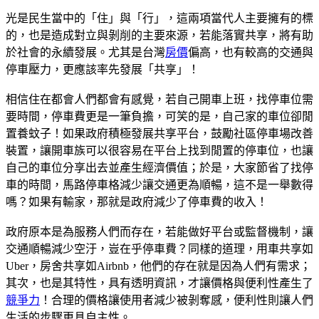
光是民生當中的「住」與「行」，這兩項當代人主要擁有的標
的，也是造成對立與剝削的主要來源，若能落實共享，將有助
於社會的永續發展。尤其是台灣
房價
偏高，也有較高的交通與
停車壓力，更應該率先發展「共享」！
相信住在都會人們都會有感覺，若自己開車上班，找停車位需
要時間，停車費更是一筆負擔，可笑的是，自己家的車位卻閒
置養蚊子！如果政府積極發展共享平台，鼓勵社區停車場改善
裝置，讓開車族可以很容易在平台上找到閒置的停車位，也讓
自己的車位分享出去並產生經濟價值；於是，大家節省了找停
車的時間，馬路停車格減少讓交通更為順暢，這不是一舉數得
嗎？如果有輸家，那就是政府減少了停車費的收入！
政府原本是為服務人們而存在，若能做好平台或監督機制，讓
交通順暢減少空汙，豈在乎停車費？同樣的道理，用車共享如
Uber，房舍共享如Airbnb，他們的存在就是因為人們有需求；
其次，也是其特性，具有透明資訊，才讓價格與便利性產生了
競爭力
！合理的價格讓使用者減少被剝奪感，便利性則讓人們
生活的步驟更具自主性。