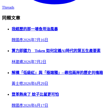
Threads
同類文章
我經歷的那一場食用油風暴
魏國彥
2026年7月16日
算力即國力 Token 如何定義AI時代的第五生產要素
林建甫
2026年7月2日
解構「低級紅」與「極端獨」─尋找兩岸的歷史共鳴箱
黃士修
2026年6月29日
登革熱來了 蚊子比鼠更可怕
魏國彥
2026年6月17日