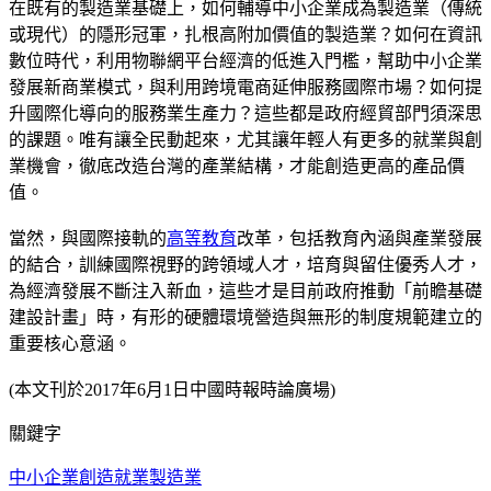
在既有的製造業基礎上，如何輔導中小企業成為製造業（傳統
或現代）的隱形冠軍，扎根高附加價值的製造業？如何在資訊
數位時代，利用物聯網平台經濟的低進入門檻，幫助中小企業
發展新商業模式，與利用跨境電商延伸服務國際市場？如何提
升國際化導向的服務業生產力？這些都是政府經貿部門須深思
的課題。唯有讓全民動起來，尤其讓年輕人有更多的就業與創
業機會，徹底改造台灣的產業結構，才能創造更高的產品價
值。
當然，與國際接軌的
高等教育
改革，包括教育內涵與產業發展
的結合，訓練國際視野的跨領域人才，培育與留住優秀人才，
為經濟發展不斷注入新血，這些才是目前政府推動「前瞻基礎
建設計畫」時，有形的硬體環境營造與無形的制度規範建立的
重要核心意涵。
(本文刊於2017年6月1日中國時報時論廣場)
關鍵字
中小企業
創造就業
製造業