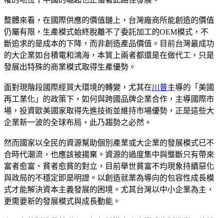
整體來看，在國際供應的價值鏈上，台灣廠商所能創造的價值
仍屬有限，生產模式始終脫離不了委託加工的OEM模式，不
斷追求的是成本的下降，而非創造產品價值。目前台灣最成功
的大企業如台積電和鴻海，本質上兩者都還是在做代工，只是
發展出特殊的商業模式取得生產優勢。
面對現階段國際經貿大環境的轉變，尤其在
川普
主導的「美國
再工業化」的政策下，如何與跨國品牌企業合作，主導國際市
場，投資歐美國家取得先進技術並維持市場優勢，正是這些大
企業新一波的全球布局，此乃趨勢之必然。
然而國家以全民的資源幫助個別產業或大企業的發展模式已不
合時代潮流，也應該被揚棄。資源的過度集中與壟斷只有帶來
富者愈富、貧者愈貧的對立，目前舉世貧富不均現象持續惡化
與政局的不穩定即是明證。以創造就業為導向的包容性成長模
式才能解決資本主義發展的困境。尤其台灣以中小企業為主，
更需要新的發展模式與成長動能。