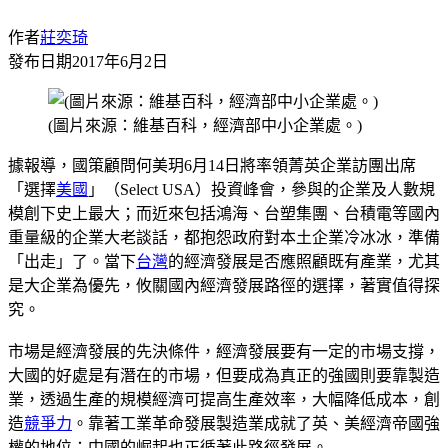
作者
莊奕琦
發布日期
2017年6月2日
(圖片來源：維基百科，經濟部中小企業處。)
據報導，國策顧問何美玥6月14日將率領菁英企業訪團出席
「選擇
美國
」（Select USA）投資峰會，參與的企業及人數規
模創下史上最大；而近來包括鴻海、台塑集團、台積電等國內
重量級的企業大老談話，都抱怨政府對本土企業冷冰冰，準備
「出走」了。當下
台灣
的經濟發展是否應照顧既有產業，尤其
是大企業為優先，攸關國內經濟發展路徑的選擇，著實值得探
究。
市場是經濟發展的先決條件，經濟發展要有一定的市場支撐，
大國的好處是有潛在的市場，但要成為真正的強國則要靠製造
業，透過生產的規模經濟可提高生產效率，大幅降低成本，創
造
競爭力
。靠著工業革命發展製造業成就了英、美經濟帝國強
權的地位；中國的崛起也正循著此路徑發展。