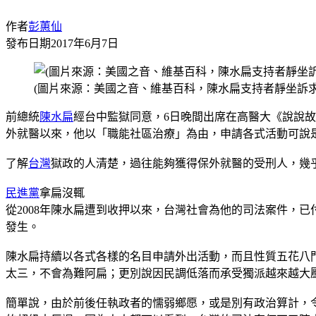
作者
彭蕙仙
發布日期
2017年6月7日
(圖片來源：美國之音、維基百科，陳水扁支持者靜坐訴求
前總統
陳水扁
經台中監獄同意，6日晚間出席在高醫大《說說
外就醫以來，他以「職能社區治療」為由，申請各式活動可說
了解
台灣
獄政的人清楚，過往能夠獲得保外就醫的受刑人，幾
民進黨
拿扁沒輒
從2008年陳水扁遭到收押以來，台灣社會為他的司法案件，
發生。
陳水扁持續以各式各樣的名目申請外出活動，而且性質五花八
太三，不會為難阿扁；更別說因民調低落而承受獨派越來越大
簡單說，由於前後任執政者的懦弱鄉愿，或是別有政治算計，