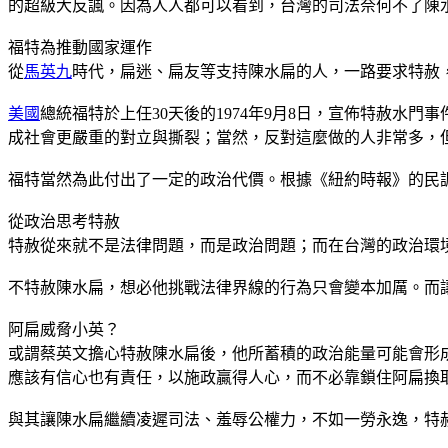
的超級大反諷。因為人人都可以看到，台灣的司法奈何不了陳
福特為推動國家運作
從
馬英九
時代，扁迷、扁友等支持陳水扁的人，一路要求特赦
美國
總統福特於上任30天後的1974年9月8日，宣佈特赦
成社會更嚴重的對立與撕裂；當然，反對這麼做的人非常多，
福特當然為此付出了一定的政治代價。根據《紐約時報》的民調
從政治思考特赦
特赦從來就不是法律問題，而是政治問題；而在台灣的政治環
不特赦陳水扁，想必他挑戰法律界線的行為只會變本加厲。而
阿扁威脅小英？
或謂蔡英文擔心特赦陳水扁後，他所蓄積的政治能量可能會形
應該有信心也有責任，以施政贏得人心，而不必靠鎖住阿扁換
與其讓陳水扁繼續凌遲司法、羞辱公權力，不如一勞永逸，特