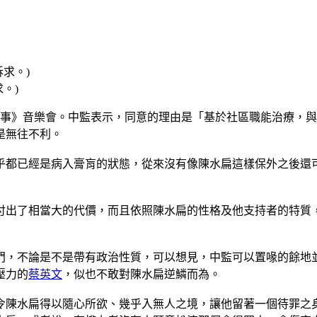
。)
故事》音樂會。中監表示，同意的理由是「基於社區職能治療，
是無往不利。
乎都已經是病入膏肓的狀態，從來沒有像陳水扁這樣保外之後還
已付出了相當大的代價，而且依照陳水扁的性格及他支持者的特
門，不論是不是帶有政治性質，可以想見，中監可以置喙的餘地
壓力的
蔡英文
，似也不敢對陳水扁逆鱗而為。
令陳水扁得以隨心所欲、幾乎入無人之境，讓他留著一個待罪之