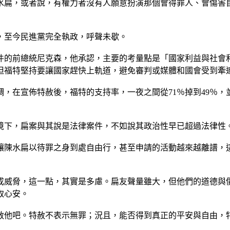
水扁，或者說，有權力者沒有人願意扮演那個會得罪人、會傷害
，至今民進黨完全執政，呼聲未歇。
水門事件的前總統尼克森，他承認，主要的考量點是「國家利益與社
但福特堅持要讓國家趕快上軌道，避免審判或媒體和國會受到牽
，在宣佈特赦後，福特的支持率，一夜之間從71％掉到49％，
境下，扁案與其說是法律案件，不如說其政治性早已超過法律性
讓陳水扁以待罪之身到處自由行，甚至申請的活動越來越離譜，
成威脅，這一點，其實是多慮。扁友聲量雖大，但他們的道德與
取心安。
赦他吧。特赦不表示無罪；況且，能否得到真正的平安與自由，