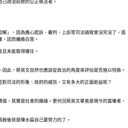
自己政治前途的公正執法者。
會和解」，因為擔心起訴、審判、上訴等司法過程會沒完沒了，造
連，因而癱瘓白宮。
並且未能取得連任。
。因此，蔡英文自然也應該從政治的角度來評估是否施以特赦。
這對司法的形象、政府的威信，又有多大的正面助益呢？
價值，其實是社會的邊緣。更何況蔡英文畢竟是現今的當權者，
特赦後就是陳水扁自己要努力的了。