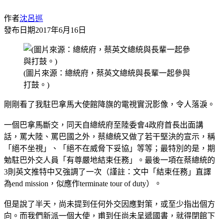
作者
沈呂巡
發布日期
2017年6月16日
(圖片來源：總統府，蔡英文總統與長輩一起參與
打鼓。)
剛剛看了我駐巴拿馬大使館降旗的電視實況影像，令人落淚。
一個巴拿馬斷交，同天自總統府至陸委會4政府首長出面講
話，罵大陸、罵巴國之外，蔡總統又做了若干堅決的宣示，稱
「絕不坐視」、「絕不在威脅下妥協」等等；最特別的是，期
勉駐巴外交人員「有尊嚴地結束任務」。最後一項在蔡總統的
3則英文推特中又強調了一次（謹註：文中「結束任務」直譯
為end mission，似應作terminate tour of duty）。
但是說了半天，尚未提到任何外交因應對策，或至少指出個方
向。而我們新派一個大使，甫到任尚未呈遞國書，就得閉館下