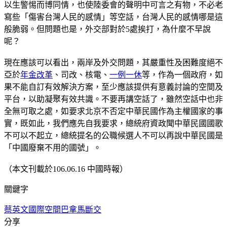
以生警惕而博同情，也使陸委會的聲明中可言之有物，不必老
寫些「傷害台灣人民的感情」等空話，台灣人民的感情哪是這
般脆弱。但問題也是，外交部對於5處挨打，為什麼不早說
呢？
現在應該可以看出，兩岸及外交問題，其嚴重性及困難度絕不
亞於
年金改革
、司改、核電、
一例一休
等，作為一個政府，如
果不能自訂有效解決方案，至少應該提供有意義討論的空間及
平台，以助凝聚有效共識。不要再講空話了，雖然空話中也非
全無可取之處，如要求北京不否定中華民國作為主權國家的事
實，既如此，我們應先自我要求，總統府資政聞中華民國國歌
不可以不起立，總統提名的公職候選人不可以再說中華民國是
「中國廢棄不用的國號」。
（本文刊載於106.06.16 中國時報）
關鍵字
蔡英文
國際空間
巴拿馬斷交
分享