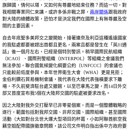
旗歸國，情何以堪，又如何有尊嚴地結束任務？而這一切，對
我相關專業同仁來講，或許多係非戰之罪，
兩岸關係
跟我政府
對大陸的總體政策，恐怕才是決定我們在國際上有無尊嚴及空
間的主要因素。
自去年底聖多美邦交之變開始，接著連奈及利亞這種遙遠國家
的我駐處都要被趕出首都且更名，兩案且都是發生在「英川通
話」後一個月左右，已經是個特別警訊。稍早國際民航組織
（ICAO）、國際刑警組織（INTERPOL）等組織之會議我們
無法參加，聯合國氣候變化綱要公約（UNFCCC）的會議也
只能較前低度參與，本年世界衛生大會（WHA）更是見拒；
金伯利鑽石貿易機制會議，我代表在大陸代表強橫要求下離
場，不久前斐濟駐台處又撤館，以至巴拿馬之變，而14日外交
部又首度宣布我5個在大陸邦交國的駐處被要求改名。
因之大陸對我外交打壓早已非零星個案，而是一個整體戰略的
遂行，範圍包括對我邦交國、非邦交國、國際組織，甚至國際
活動（大如對台北世大運大型項目的杯葛，小如阿聯酋航空我
籍空姐配帶國旗徽章問題，該公司文件明白指出係中方政府要