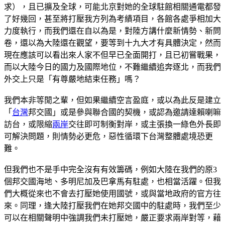
求），且已擴及全球，可能北京對她的全球駐館相關通電都發
了好幾回，甚至將打壓我方列為考績項目，各館各處爭相加大
力度執行，而我們還在自以為是，對陸方講什麼新情勢、新問
卷，還以為大陸還在觀望，要等到十九大才有具體決定，然而
現在應該可以看出來人家不但早已全面開打，且已初嘗戰果，
而以大陸今日的國力及國際地位，不難繼續追奔逐北，而我們
外交上只是「有尊嚴地結束任務」嗎？
我們本非等閒之輩，但如果繼續空言盈庭，或以為此反是建立
「
台灣
邦交國」或是參與聯合國的契機，或認為邀請達賴喇嘛
訪台，或限縮
兩岸
交往即可制衡對岸，或主張換一綠色外長即
可解決問題，則情勢必更危，惡性循環下台灣整體處境恐更
難。
但我們也不是手中完全沒有有效籌碼，例如大陸在我們的原3
個邦交國海地、多明尼加及巴拿馬有駐處，也相當活躍。但我
們大概從來也不會去打壓她使用國號，或與當地政府的官方往
來。同理，逢大陸打壓我們在她邦交國中的駐處時，我們至少
可以在相關聲明中強調我們未打壓她，嚴正要求兩岸對等，藉