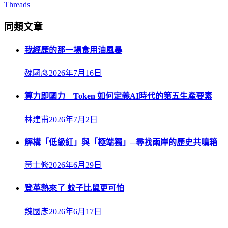
Threads
同類文章
我經歷的那一場食用油風暴
魏國彥
2026年7月16日
算力即國力 Token 如何定義AI時代的第五生產要素
林建甫
2026年7月2日
解構「低級紅」與「極端獨」─尋找兩岸的歷史共鳴箱
黃士修
2026年6月29日
登革熱來了 蚊子比鼠更可怕
魏國彥
2026年6月17日